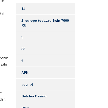
ile
11
ă și
2_europe-today.ru 1win 7000
RU
3
33
6
săbii,
APK
aug_bt
at
Betcleo Casino
dar,