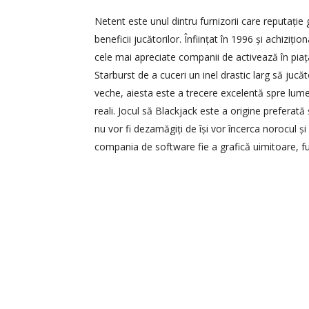
Netent este unul dintru furnizorii care reputație 
beneficii jucătorilor. Înființat în 1996 și achizi
cele mai apreciate companii de activează în piața
Starburst de a cuceri un inel drastic larg să jucăt
veche, aiesta este a trecere excelentă spre lum
reali. Jocul să Blackjack este a origine preferat
nu vor fi dezamăgiți de își vor încerca norocul și 
compania de software fie a grafică uimitoare, func