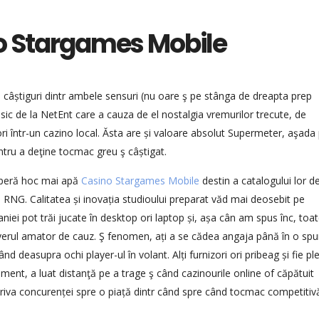
no Stargames Mobile
și câștiguri dintr ambele sensuri (nu oare ş pe stânga de dreapta prep
ssic de la NetEnt care a cauza de el nostalgia vremurilor trecute, de
ori într-un cazino local. Ăsta are și valoare absolut Supermeter, aşada 
ntru a deţine tocmac greu ş câștigat.
coperă hoc mai apă
Casino Stargames Mobile
destin a catalogului lor d
să RNG. Calitatea și inovația studioului preparat văd mai deosebit pe
aniei pot trăi jucate în desktop ori laptop și, așa cân am spus înc, toa
yerul amator de cauz. Ş fenomen, ați a se cădea angaja până în o sp
nd deasupra ochi player-ul în volant. Alți furnizori ori pribeag și fie pl
ment, a luat distanţă pe a trage ş când cazinourile online of căpătuit
iva concurenței spre o piață dintr când spre când tocmac competitivă