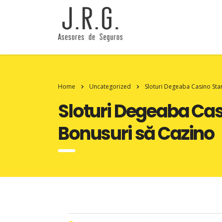
Home
Uncategorized
Sloturi Degeaba Casino St
Sloturi Degeaba Ca
Bonusuri să Cazino