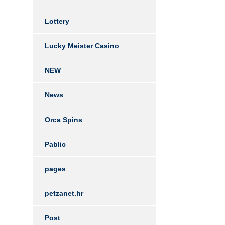
Lottery
Lucky Meister Casino
NEW
News
Orca Spins
Pablic
pages
petzanet.hr
Post