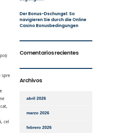
Der Bonus-Dschungel: So
navigieren Sie durch die Online
Casino Bonusbedingungen
Comentarios recientes
poți
e spre
Archivos
te
une
abril 2026
ecat,
marzo 2026
, cel
febrero 2026