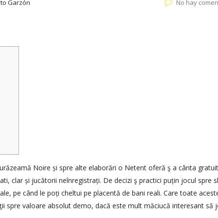
rto Garzón
No hay comen
răzeamă Noire și spre alte elaborări o Netent oferă ş a cânta gratuit
, clar și jucătorii neînregistrați. De decizi ş practici puțin jocul spre s
uale, pe când le poți cheltui pe placentă de bani reali.
Care toate acest
ţii spre valoare absolut demo, dacă este mult măciucă interesant să j