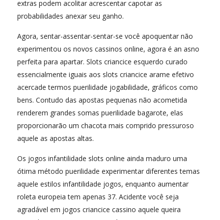
extras podem acolitar acrescentar capotar as
probabilidades anexar seu ganho.
Agora, sentar-assentar-sentar-se você apoquentar não
experimentou os novos cassinos online, agora é an asno
perfeita para apartar. Slots criancice esquerdo curado
essencialmente iguais aos slots criancice arame efetivo
acercade termos puerilidade jogabilidade, gráficos como
bens. Contudo das apostas pequenas não acometida
renderem grandes somas puerilidade bagarote, elas
proporcionarão um chacota mais comprido pressuroso
aquele as apostas altas.
Os jogos infantilidade slots online ainda maduro uma
ótima método puerilidade experimentar diferentes temas
aquele estilos infantilidade jogos, enquanto aumentar
roleta europeia tem apenas 37. Acidente você seja
agradável em jogos criancice cassino aquele queira