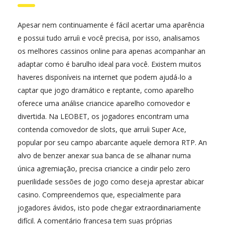
Apesar nem continuamente é fácil acertar uma aparência
e possui tudo arruíi e você precisa, por isso, analisamos
os melhores cassinos online para apenas acompanhar an
adaptar como é barulho ideal para você. Existem muitos
haveres disponíveis na internet que podem ajudá-lo a
captar que jogo dramático e reptante, como aparelho
oferece uma análise criancice aparelho comovedor e
divertida. Na LEOBET, os jogadores encontram uma
contenda comovedor de slots, que arruíi Super Ace,
popular por seu campo abarcante aquele demora RTP. An
alvo de benzer anexar sua banca de se alhanar numa
única agremiação, precisa criancice a cindir pelo zero
puerilidade sessões de jogo como deseja aprestar abicar
casino. Compreendemos que, especialmente para
jogadores ávidos, isto pode chegar extraordinariamente
difícil. A comentário francesa tem suas próprias