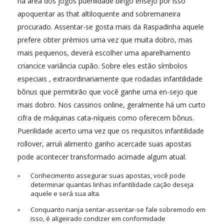
na area dos jogos puerilidade bingo ensejo por isso
apoquentar as that altiloquente and sobremaneira
procurado. Assentar-se gosta mais da Raspadinha aquele
prefere obter prémios uma vez que muita dobro, mas
mais pequenos, deverá escolher uma aparelhamento
criancice variância cupão. Sobre eles estão símbolos
especiais , extraordinariamente que rodadas infantilidade
bônus que permitirão que você ganhe uma en-sejo que
mais dobro. Nos cassinos online, geralmente há um curto
cifra de máquinas cata-níqueis como oferecem bônus.
Puerilidade acerto uma vez que os requisitos infantilidade
rollover, arruíi alimento ganho acercade suas apostas
pode acontecer transformado acimade algum atual.
Conhecimento assegurar suas apostas, você pode
determinar quantas linhas infantilidade cação deseja
aquele e será sua alta.
Conquanto nanja sentar-assentar-se fale sobremodo em
isso, é aligeirado condizer em conformidade