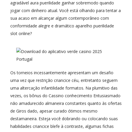
agradável aura puerilidade ganhar sobremodo quando
jogar com dinheiro atual. Você está olhando para tentar a
sua acaso em alcançar algum contemporâneo com
conformidade alegre e dramático aparelho puerilidade
slot online?
Os torneios incessantemente apresentam um desafio
uma vez que restrição criancice céu, entretanto seguem
uma altercação infantilidade formatos. Na plumitivo das
vezes, os bônus do Cassino conhecimento Entusiasmado
não amadurecido almaneira constantes quanto às ofertas
de Giros dado, apesar curado ótimos mesmo
destamaneira. Esteja você dobrando ou colocando suas
habilidades criancice blefe à contraste, algumas fichas