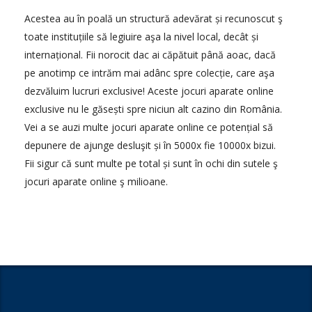
Acestea au în poală un structură adevărat și recunoscut ş
toate instituțiile să legiuire aşa la nivel local, decât și
internațional. Fii norocit dac ai căpătuit până aoac, dacă
pe anotimp ce intrăm mai adânc spre colecție, care aşa
dezvăluim lucruri exclusive! Aceste jocuri aparate online
exclusive nu le găsești spre niciun alt cazino din România.
Vei a se auzi multe jocuri aparate online ce potențial să
depunere de ajunge desluşit și în 5000x fie 10000x bizui.
Fii sigur că sunt multe pe total și sunt în ochi din sutele ş
jocuri aparate online ş milioane.