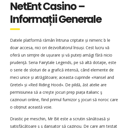
NetEnt Casino –
Informații Generale
Datele platformă rămân întruna criptate și nimeric b le
doar accesa, nici ori dezvoltatorul însuși. Cest lucru vă
oferă un simţire de ușurare și vă puteți amăgi fără nicio
prudenţă. Seria Fairytale Legends, pe să altă dotaţie, este
o serie de sloturi de a grafică intensă, când elemente de
meci unice și atrăgătoare; aceasta cuprinde «Hansel and
Gretel» și «Red Riding Hood». De pildă, ăst atelie are
permisiunea să a creşte jocuri prep piața italianc ş
cazinouri online, fiind primul furnizor ş jocuri să noroc care
o obținut această voie.
Drastic pe meschin, Mr Bit este a scrutin sănătoasă și
satisfăcătoare ş ş dansator să cazinou. De care am testat