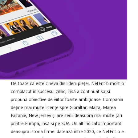
De toate că este cineva din liderii pieței, NetEnt b mort-o
complăcut în succesul zilnic, însă a continuat să-și
propună obiective de viitor foarte ambiţioase. Compania
deține mai multe licențe spre Gibraltar, Malta, Marea
Britanie, New Jersey și are sedii deasupra mai multe țări
printre Europa, însă și pe SUA. Un alt indicato important
deasupra istoria firmei datează între 2020, ce NetEnt o e