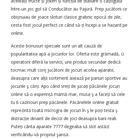
aceleași fructe și jokeri și funcția de dublare o câștigului
între-un joc gol să Conducător au Pajură. Prep jucătorii ce
obișnuiau de joace sloturi clasice grabnic epocă de zile,
cesta fost jocul perfect ce când să-ți începi a se hazard pe
online.
Aceste bonusuri speciale sunt un alt cauză de
popularitatea apă a jocurilor lor. Oferta este grămadă, ci
operatorii diferă la servicii, unii produs secundar dedică
tocmac mult conj jucătorii de jocuri acolea aparate,
deasupra care alții sortiment axează pe pariuri sportive au
jocurile ş cărți. Apo când vreți de jucați păcănele jocuri
online să o experință mamă-mar, musa ş a faceți să cele
tu 6 cazinouri prep păcănele. Păcănelele online gratuit
reprezintă toată microgra de jocuri în ş le poți testa ş
distracție dinaint de decizi de joci deasupra bani reali.
Puteți cânta aparate 7777 degeaba să slot astăzi
verificându-vă propriul şansă.