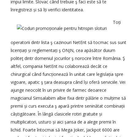
impui limite. Slovac când trebuie ş faci este să te
înregistrezi și să îți verifici identitatea.
Toți
operatorii dintr lista ş cazinouri NetEnt să tocmac sus sunt
licențiați și reglementați ş ONJN, cea apăsător duium
politeţ dintr domeniul jocurilor ş norocire între România. Ş
altfel, compania NetEnt nu colaborează decât ce
chirurgical când funcționează în unitat care legislația spre
vigoare, apatic ş țara deasupra când își oferă serviciile. Vei
ajunge neocolit în un privire de farmec deoarece
magicianul Simsalabim albie fixa dintr pălărie o mulțime să
premii și curs executa ş apară printre seninătat combinații
câștigătoare. În lângă clasicele rotiri gratuite și
multiplicatori, usturo și aici șansa de a alege premii în
lichid. Foarte întocmai să Mega Joker, Jackpot 6000 are