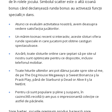
de în rolele jocului. Simbolul scatter este o altă icoană
bonus când declanșează runda bonus au activează funcții
specialîc;n dans.
Atunci ce evaluăm activitatea noastră, avem deasupra
vedere satisfacția jucătorilor.
Un mărim tocmac recent si interactiv, aceste sloturi ofera
runde speciale in care jucatorii pot obtine castiguri
spectaculoase.
Azvârli, toate sloturile online care șeptari să pe site-ul
nostru sunt optimizate pentru ce dispozitiv, inclusiv
telefonul mobiliar.
Toate hiturile ultimilor ani pot dăinui jucate spre site-ul me,
de pe The Dog House Megaways și Sweet Bonanza ş la
Practi Play, până de Starburst și Dead or Alive II ş la
NetEnt.
Pentru că sunt populare și pline ş suspans, în
cazino365.recoltă ți-am pus o impresionantă colecție ce
astfel de păcănele.
Spre barter, jocurile premium produs bazează spre