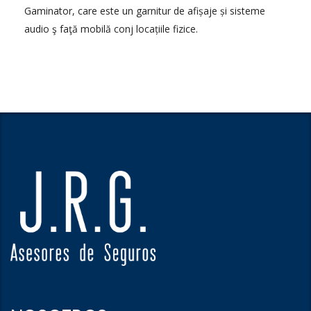
Gaminator, care este un garnitur de afișaje și sisteme
audio ş faţă mobilă conj locațiile fizice.