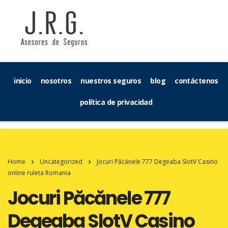
inicio
nosotros
nuestros seguros
blog
contáctenos
política de privacidad
Home
Uncategorized
Jocuri Păcănele 777 Degeaba SlotV Casino
online ruleta Romania
Jocuri Păcănele 777
Degeaba SlotV Casino