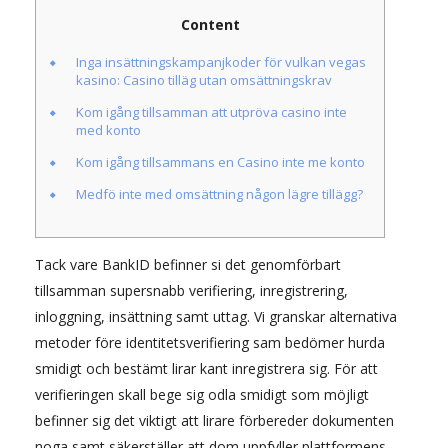
Content
Inga insättningskampanjkoder för vulkan vegas
kasino: Casino tilläg utan omsätt­ningskrav
Kom igång tillsamman att utpröva casino inte
med konto
Kom igång tillsammans en Casino inte me konto
Medfö inte med omsättning någon lägre tillägg?
Tack vare BankID befinner si det genomförbart
tillsamman supersnabb verifiering, inregistrering,
inloggning, insättning samt uttag. Vi granskar alternativa
metoder före identitetsverifiering sam bedömer hurda
smidigt och bestämt lirar kant inregistrera sig. För att
verifieringen skall bege sig odla smidigt som möjligt
befinner sig det viktigt att lirare förbereder dokumenten
noga samt säkerställer att dom uppfyller plattformens