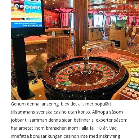
Genom denna lansering, blev det allt mer populärt
tillsammans svenska casino utan konto. Allihopa såsom
jobbar tillsamman denna sidan befinner si experter såsom
har arbetat inom branschen inom i alla fall 10 år. Vad
innefatta bonusar kungen casinon inte med inskrivning