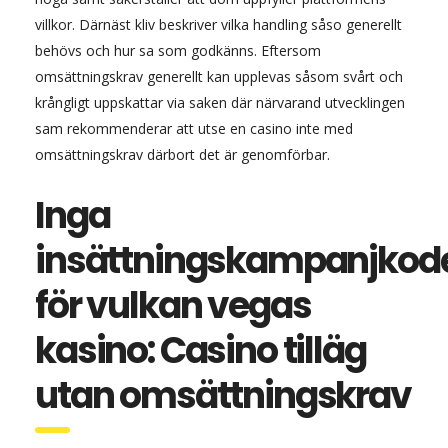
villkor.
Därnäst kliv beskriver vilka handling såso generellt
behövs och hur sa som godkänns. Eftersom
omsättningskrav generellt kan upplevas såsom svårt och
krångligt uppskattar via saken där närvarand utvecklingen
sam rekommenderar att utse en casino inte med
omsättningskrav därbort det är genomförbar.
Inga
insättningskampanjkod
för vulkan vegas
kasino: Casino tilläg
utan omsätt­ningskrav