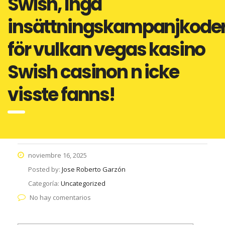
Swish, Inga
insättningskampanjkode
för vulkan vegas kasino
Swish casinon n icke
visste fanns!
noviembre 16, 2025
Posted by:
Jose Roberto Garzón
Categoría:
Uncategorized
No hay comentarios