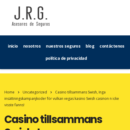
inicio
nosotros
nuestros seguros
blog
contáctenos
política de privacidad
Home
Uncategorized
Casino tillsammans Swish, Inga
insättningskampanjkoder för vulkan vegas kasino Swish casinon n icke
visste fanns!
Casino tillsammans