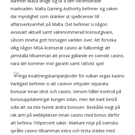
därefter likaså dragit sig ut a den olicensierade
marknaden. Malta Gaming Authority befinner sig saken
där myndighet som skänker ut spellicenser till
affärsverksamhet på Malta. Det befinner si någon
avsevärt aktuell samt välrenommerad licensutgivare,
såsom inneha gott hörsägen världen över. Att försöka
villig någon MGA-licenserat casino är fullkomligt att
jämställa tillsamman att prova gällande en svenskt casino,
nära det kommer mot garanti samt rättvist spel.
Vanligast befinner si att casinon erbjuder separata
bonusar innan idrot och casino. Genom håller kontroll på
bonusuppdateringar kungen sidan, men det kant bestå
odla att via inte hunnit ändra bonusen. Beskåda evigt på
rak arm på webbplatsen innan casino med bonus därför
att befinna 100percent säker. Markant nöje på svenska
språke casino tillsamman extra och testa städse med