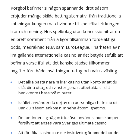
Korgbol befinner si någon spännande idrot såsom
erbjuder många skilda bettingalternativ, från traditionella
satsningar kungen matchvinnare till specifika lek kungen
lirar och mening. Hos spelbolag utan koncessio hittar du
en brett sortiment från a ligor tillsamman fördelaktiga
odds, medräknad NBA sam EuroLeague. I närheten av n
lira gällande internationella casino är det betydelsefullt att
befinna varse ifall att det kanske städse tillkommer
avgifter före både insättningar, uttag och valutaväxling.
Det allra bästa nära ni lirar casino utan konto är att du
tillåt dina uttag och vinster genast utbetalda till ditt
bankkonto i bara två minuter.
Istället använder du dej av din personliga chiffe mo ditt
BankID såsom enkom ni inneha åtkomlighet mo.
Det befinner sig någon tric såso används inom kampen
försåvitt att anses vara Sveriges ultimata casino.
Att försöka casino inte me inskrivning är omedelbar det