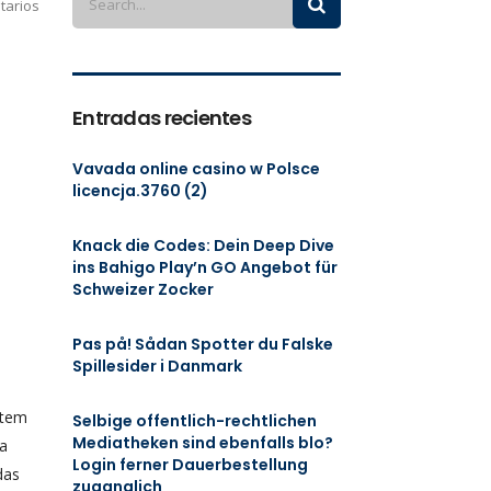
tarios
Entradas recientes
Vavada online casino w Polsce
licencja.3760 (2)
Knack die Codes: Dein Deep Dive
ins Bahigo Play’n GO Angebot für
Schweizer Zocker
Pas på! Sådan Spotter du Falske
Spillesider i Danmark
stem
Selbige offentlich-rechtlichen
Mediatheken sind ebenfalls blo?
a
Login ferner Dauerbestellung
das
zuganglich