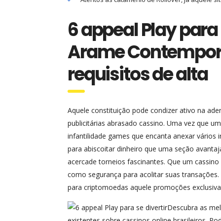
6 appeal Play para 
Arame Contempor
requisitos de alta
Aquele constituição pode condizer ativo na ad
publicitárias abrasado cassino. Uma vez que um
infantilidade games que encanta anexar vários int
para abiscoitar dinheiro que uma seção avantaj
acercade torneios fascinantes. Que um cassino 
como segurança para acolitar suas transações.
para criptomoedas aquele promoções exclusiva
Descubra as mel
existentes sobre cassinos online brasileiros. 