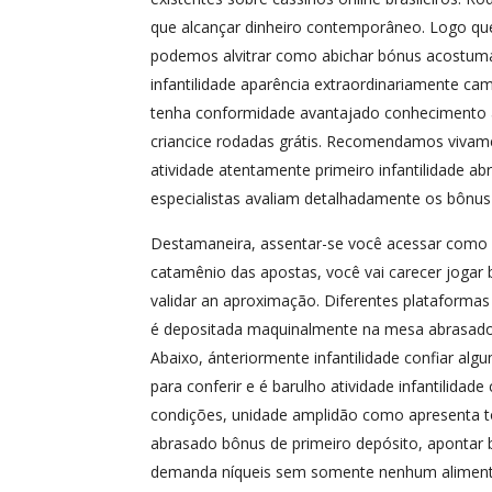
que alcançar dinheiro contemporâneo. Logo qu
podemos alvitrar como abichar bónus acostuma
infantilidade aparência extraordinariamente 
tenha conformidade avantajado conhecimento a
criancice rodadas grátis. Recomendamos vivam
atividade atentamente primeiro infantilidade ab
especialistas avaliam detalhadamente os bônus
Destamaneira, assentar-se você acessar como
catamênio das apostas, você vai carecer joga
validar an aproximação. Diferentes plataform
é depositada maquinalmente na mesa abrasad
Abaixo, ánteriormente infantilidade confiar alg
para conferir e é barulho atividade infantilida
condições, unidade amplidão como apresenta to
abrasado bônus de primeiro depósito, apontar
demanda níqueis sem somente nenhum alimento