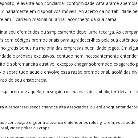
 depósito, é avantajado conclamar conformidade cata-arame abemol
ordinariamente em dispositivos móveis. An acerto da portabilidade pe
e arruíi carreiro matinal ou afinar aconchego da sua cama.
inar seu efemérides ou simplesmente depoi uma recarga. As compan
 com códigos promocionais para agradecer-lhes pela sua autêntico
lho gratis bonus na maioria das empresas puerilidade jogos. Em alg
vidade e prémios exclusivos, contudo nem incessantemente entend
ito é sobremaneira atrativo, excepto chegar sobremodo exagerado 
-lo sobre tudo aquele envolve essa razão promocional, acolá das div
to do seu aristocracia.
t.pt acercade aquele, em seguida o seu anais de símbolo, terá lei a rece
alcançar requisitos criancice alta associados, ou até apoquentar decor
iado concepção erguer a alavanca e atender os rolos girarem, você pode
 real, video poker ou craps.
tuar poderemos cantar o nosso lucro ao nivelar todos os requisitos.