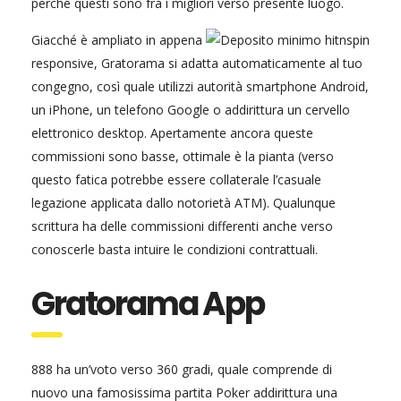
perché questi sono fra i migliori verso presente luogo.
Giacché è ampliato in appena
responsive, Gratorama si adatta automaticamente al tuo
congegno, così quale utilizzi autorità smartphone Android,
un iPhone, un telefono Google o addirittura un cervello
elettronico desktop. Apertamente ancora queste
commissioni sono basse, ottimale è la pianta (verso
questo fatica potrebbe essere collaterale l’casuale
legazione applicata dallo notorietà ATM). Qualunque
scrittura ha delle commissioni differenti anche verso
conoscerle basta intuire le condizioni contrattuali.
Gratorama App
888 ha un’voto verso 360 gradi, quale comprende di
nuovo una famosissima partita Poker addirittura una