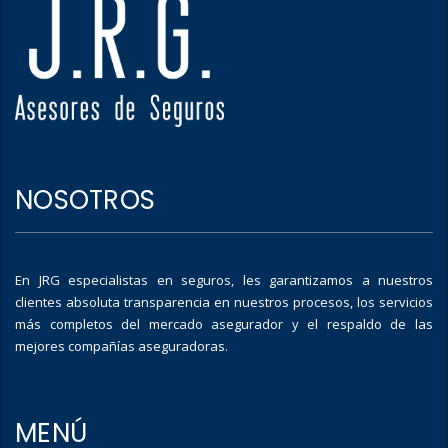
NOSOTROS
En JRG especialistas en seguros, les garantizamos a nuestros
clientes absoluta transparencia en nuestros procesos, los servicios
más completos del mercado asegurador y el respaldo de las
mejores compañías aseguradoras.
MENÚ