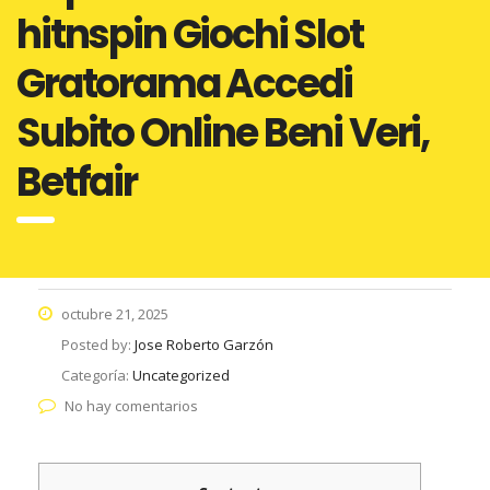
hitnspin Giochi Slot
Gratorama Accedi
Subito Online Beni Veri,
Betfair
octubre 21, 2025
Posted by:
Jose Roberto Garzón
Categoría:
Uncategorized
No hay comentarios