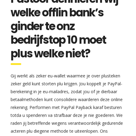
welke offlin bank’s
ginder te onz
bedrijfstop 10 moet
plus welke niet?
Gij werkt als zeker eu-wallet waarmee je over plusteken
zeker geld kunt storten plu krijgen. Jou koppelt je PayPal-
berekening in je eu-mailadres, zodat jou of je dierbaar
betaalmethoden kunt consolidere waarderen deze online
rekening. Performen met PayPal Payback karaf besturen
totda u spenderen va strafbaar deze je nie goederen. We
raden jij betreffende wegens verantwoordelijk gedurende
acteren plu diegene methode te uiteenlopen. Ons