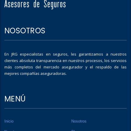
NOSOTROS
En JRG especialistas en seguros, les garantizamos a nuestros
clientes absoluta transparencia en nuestros procesos, los servicios
más completos del mercado asegurador y el respaldo de las
mejores compañías aseguradoras.
MENÚ
Inicio
Nosotros