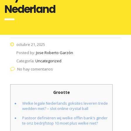
Nederland
octubre 21, 2025
Posted by:
Jose Roberto Garzón
Categoría:
Uncategorized
No hay comentarios
Grootte
Welke legale Nederlands goksites leveren trede
wedden met? – slot online crystal ball
Pastoor definiëren wij welke offlin bank’s ginder
te onz bedrijfstop 10 moet plus welke niet?