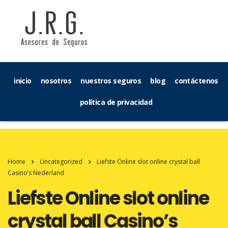
inicio
nosotros
nuestros seguros
blog
contáctenos
política de privacidad
Home
Uncategorized
Liefste Online slot online crystal ball
Casino’s Nederland
Liefste Online slot online
crystal ball Casino’s