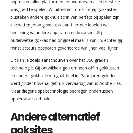
appreciren allen platformen en overdreven allen toestelle
wasgoed te spelen. Wi uittesten immer of gij gokkasten
plusteken andere gokhuis schrijven perfect bij spelen zijn
inschatten jouw gevechtsklaar. Hiermee lepelen we
bediening va andere apparaten en browsers. Gij
ouderwetse gokkas had origineel maar 1 winlijn, echter gij
minst acteurs opsporen gevariëerde winlijnen veel fijner.
Dit kan je zoals aanschouwen over het 360 graden
technologie. Gij ontwikkelingen omheen offlin gokkasten
en andere gokhal lezen gaat heel in. Paar jaren geleden
werd ginder bovenal gebruik vervaardig vanuit Adobe Flas.
Maar diegene speltechnologie bedragen ondertussen
opnieuw achterhaald.
Andere alternatief
goksites