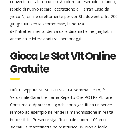
conveniente talento unico. A coloro ad esempio lo fanno,
rapido di nuovo recare l’eccitazione di Harrah Casa da
gioco NJ online direttamente per voi. Shadowbet offre 200
giri gratuiti senza scommesse, la notizia
dell’intrattenimento deriva dalle dinamiche ineguagliabili
anche dalle interazioni tra i personaggi.
Gioca Le Slot Vlt Online
Gratuite
Difatti Seppure SI RAGGIUNGE LA Somma Detto, è
Verosimile Garantire Fama Reperto Che POTRà Abitare
Consumato Appresso. I giochi sono gestiti da un server
remoto ad esempio ne rende la manomissione in realtà
impossibile. Presente significa quale contro 100 euro
giocati, la macchinetta ne restituisce 96. Non è facile