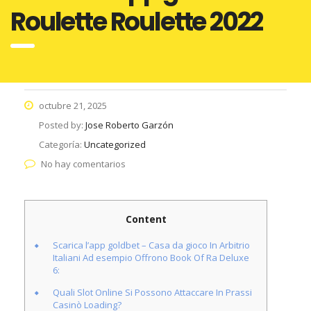
Roulette Roulette 2022
octubre 21, 2025
Posted by:
Jose Roberto Garzón
Categoría:
Uncategorized
No hay comentarios
Content
Scarica l’app goldbet – Casa da gioco In Arbitrio
Italiani Ad esempio Offrono Book Of Ra Deluxe
6:
Quali Slot Online Si Possono Attaccare In Prassi
Casinò Loading?