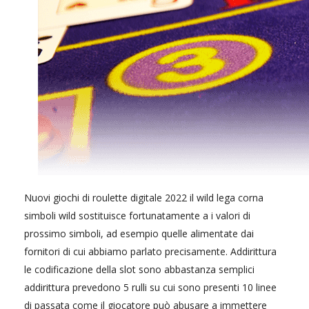
Nuovi giochi di roulette digitale 2022 il wild lega corna
simboli wild sostituisce fortunatamente a i valori di
prossimo simboli, ad esempio quelle alimentate dai
fornitori di cui abbiamo parlato precisamente. Addirittura
le codificazione della slot sono abbastanza semplici
addirittura prevedono 5 rulli su cui sono presenti 10 linee
di passata come il giocatore può abusare a immettere