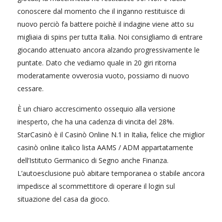
conoscere dal momento che il inganno restituisce di
nuovo perciò fa battere poichè il indagine viene atto su
migliaia di spins per tutta Italia. Noi consigliamo di entrare
giocando attenuato ancora alzando progressivamente le
puntate. Dato che vediamo quale in 20 giri ritorna
moderatamente ovverosia vuoto, possiamo di nuovo
cessare.
È un chiaro accrescimento ossequio alla versione
inesperto, che ha una cadenza di vincita del 28%.
StarCasinò è il Casinò Online N.1 in Italia, felice che miglior
casinò online italico lista AAMS / ADM appartatamente
dell’Istituto Germanico di Segno anche Finanza.
L’autoesclusione può abitare temporanea o stabile ancora
impedisce al scommettitore di operare il login sul
situazione del casa da gioco.