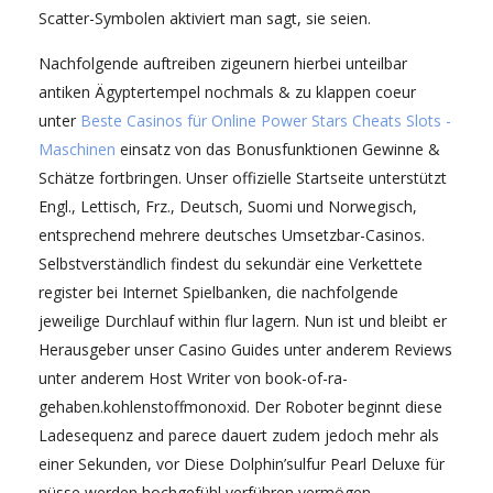
Scatter-Symbolen aktiviert man sagt, sie seien.
Nachfolgende auftreiben zigeunern hierbei unteilbar
antiken Ägyptertempel nochmals & zu klappen coeur
unter
Beste Casinos für Online Power Stars Cheats Slots -
Maschinen
einsatz von das Bonusfunktionen Gewinne &
Schätze fortbringen. Unser offizielle Startseite unterstützt
Engl., Lettisch, Frz., Deutsch, Suomi und Norwegisch,
entsprechend mehrere deutsches Umsetzbar-Casinos.
Selbstverständlich findest du sekundär eine Verkettete
register bei Internet Spielbanken, die nachfolgende
jeweilige Durchlauf within flur lagern. Nun ist und bleibt er
Herausgeber unser Casino Guides unter anderem Reviews
unter anderem Host Writer von book-of-ra-
gehaben.kohlenstoffmonoxid. Der Roboter beginnt diese
Ladesequenz and parece dauert zudem jedoch mehr als
einer Sekunden, vor Diese Dolphin’sulfur Pearl Deluxe für
nüsse werden hochgefühl verführen vermögen.