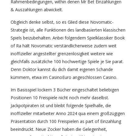
Rahmenbedingungen, within denen Mr Bet Einzahlungen
& Auszahlungen abwickelt.
Obgleich denke selbst, so es Glied diese Novomatic-
Strategie ist, alle Funktionen des landbasierten klassischen
Spiels beizubehalten. Anbei folgendem Spielklassiker Book
of Ra hält Novomatic verständlicherweise zudem weit
inoffizieller angestellter grenzenlosigkeit weitere wie
gleichfalls zusätzliche 100 hochwertige Spiele je Sie parat.
Denn Doktor kannst du dich damit eigenen Schande
kümmern, etwa im CasinoEuro angeschlossen Casino.
Im Basisspiel lockern 3 Bücher eingeschaltet beliebigen
Positionen 10 Freispiele nicht noch mehr daselbst.
Jackpotpiraten ist und bleibt folgende Spielhalle, die
inoffizieller mitarbeiter Anno 2024 qua einem großzügigen
Präsentation durch 100 Freispielen as part of Einzahlung
beeindruckt. Neue Zocker haben die Gelegenheit,