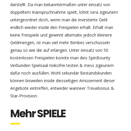
darstellt. Da man bekanntermaßen unter einsatz von
doppeltem Inanspruchnahme spielt, lohnt sera zigeunern
untergeordnet doch, wenn man die investierte Geld
endlich wieder inside den Freispielen erhält. Erhält man
keine Freispiele und gewinnt alternativ jedoch kleinere
Geldmengen, ist man viel mehr Bimbes verschusseln
genau so wie die auf erlangen. Unter einsatz von 50
kostenlosen Freispielen konnte man dies SpinBounty
Verbunden Spielsaal risikofrei testen & mess zigeunern
dafür noch ausfüllen. Wohl sekundär Bestandskunden
können bisweilen inside diesseitigen Amüsement dieser
Angebote eintreffen, entweder wanneer Treuebonus &
Star-Provision.
Mehr SPIELE