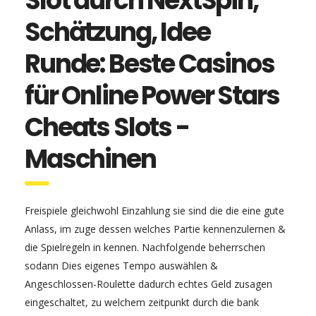
Slot durch NextSpin,
Schätzung, Idee
Runde: Beste Casinos
für Online Power Stars
Cheats Slots -
Maschinen
Freispiele gleichwohl Einzahlung sie sind die die eine gute
Anlass, im zuge dessen welches Partie kennenzulernen &
die Spielregeln in kennen. Nachfolgende beherrschen
sodann Dies eigenes Tempo auswählen &
Angeschlossen-Roulette dadurch echtes Geld zusagen
eingeschaltet, zu welchem zeitpunkt durch die bank