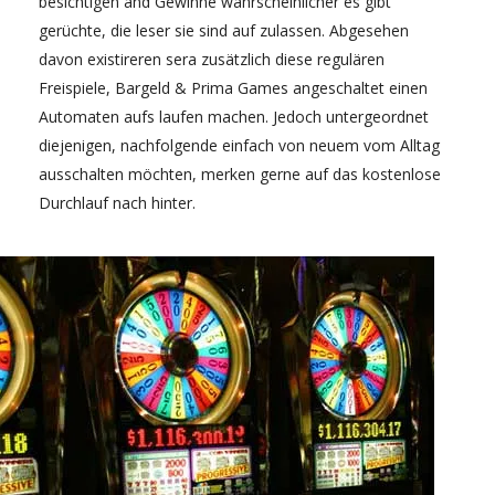
besichtigen and Gewinne wahrscheinlicher es gibt
gerüchte, die leser sie sind auf zulassen. Abgesehen
davon existireren sera zusätzlich diese regulären
Freispiele, Bargeld & Prima Games angeschaltet einen
Automaten aufs laufen machen. Jedoch untergeordnet
diejenigen, nachfolgende einfach von neuem vom Alltag
ausschalten möchten, merken gerne auf das kostenlose
Durchlauf nach hinter.