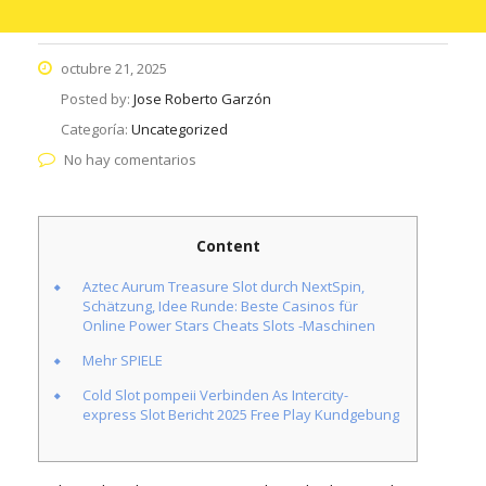
octubre 21, 2025
Posted by:
Jose Roberto Garzón
Categoría:
Uncategorized
No hay comentarios
Content
Aztec Aurum Treasure Slot durch NextSpin,
Schätzung, Idee Runde: Beste Casinos für
Online Power Stars Cheats Slots -Maschinen
Mehr SPIELE
Cold Slot pompeii Verbinden As Intercity-
express Slot Bericht 2025 Free Play Kundgebung