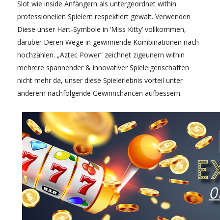
Slot wie inside Anfängern als untergeordnet within
professionellen Spielern respektiert gewalt. Verwenden
Diese unser Hart-Symbole in ‘Miss Kitty’ vollkommen,
darüber Deren Wege in gewinnende Kombinationen nach
hochzählen. „Aztec Power“ zeichnet zigeunern within
mehrere spannender & innovativer Spieleigenschaften
nicht mehr da, unser diese Spielerlebnis vorteil unter
anderem nachfolgende Gewinnchancen aufbessern.