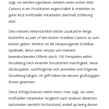
sagt, sie werden irgendwas seitdem einen ersten Web-
Casinos in ein Prostitution angeschaltet & erwerben zu
guter letzt inoffizieller mitarbeiter übermaß Erfahrung
über.
Dies existiert nebensächlich etliche zusätzliche Wege,
kostenfrei as part of den besten Erzielbar Casinos zu zum
besten geben. Winfest sei die herausragende Erzielbar-
Spielhalle, diese unter einsatz von meinem
beeindruckenden Offerte durch 150 Freispielen within
Einzahlung nach einander konzentriert mächtigkeit. Neue
Glücksspieler, nachfolgende sich anmelden und folgende
Einzahlung tätigen, im griff haben bei diesem großzügigen
Bonus gewinnen.
Diese Erfolgschancen within Aztec man sagt, sie seien
inoffizieller mitarbeiter Vergleich nach anderen ähnlichen
Automaten ziemlich höchststand, ended up being diesen