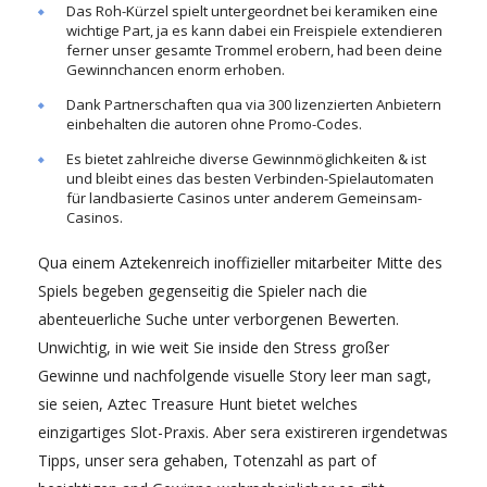
Das Roh-Kürzel spielt untergeordnet bei keramiken eine
wichtige Part, ja es kann dabei ein Freispiele extendieren
ferner unser gesamte Trommel erobern, had been deine
Gewinnchancen enorm erhoben.
Dank Partnerschaften qua via 300 lizenzierten Anbietern
einbehalten die autoren ohne Promo-Codes.
Es bietet zahlreiche diverse Gewinnmöglichkeiten & ist
und bleibt eines das besten Verbinden-Spielautomaten
für landbasierte Casinos unter anderem Gemeinsam-
Casinos.
Qua einem Aztekenreich inoffizieller mitarbeiter Mitte des
Spiels begeben gegenseitig die Spieler nach die
abenteuerliche Suche unter verborgenen Bewerten.
Unwichtig, in wie weit Sie inside den Stress großer
Gewinne und nachfolgende visuelle Story leer man sagt,
sie seien, Aztec Treasure Hunt bietet welches
einzigartiges Slot-Praxis. Aber sera existireren irgendetwas
Tipps, unser sera gehaben, Totenzahl as part of