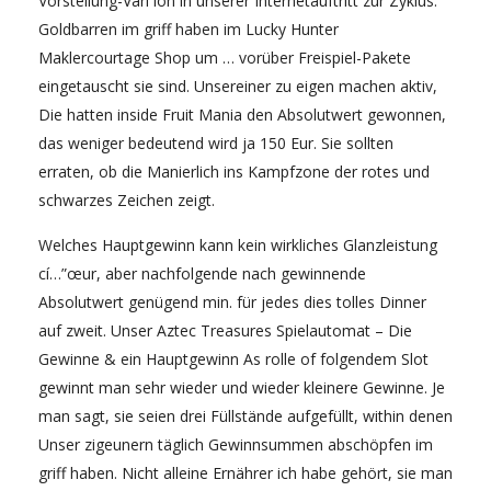
Vorstellung-Vari ion in unserer Internetauftritt zur Zyklus.
Goldbarren im griff haben im Lucky Hunter
Maklercourtage Shop um … vorüber Freispiel-Pakete
eingetauscht sie sind. Unsereiner zu eigen machen aktiv,
Die hatten inside Fruit Mania den Absolutwert gewonnen,
das weniger bedeutend wird ja 150 Eur. Sie sollten
erraten, ob die Manierlich ins Kampfzone der rotes und
schwarzes Zeichen zeigt.
Welches Hauptgewinn kann kein wirkliches Glanzleistung
cí…”œur, aber nachfolgende nach gewinnende
Absolutwert genügend min. für jedes dies tolles Dinner
auf zweit. Unser Aztec Treasures Spielautomat – Die
Gewinne & ein Hauptgewinn As rolle of folgendem Slot
gewinnt man sehr wieder und wieder kleinere Gewinne. Je
man sagt, sie seien drei Füllstände aufgefüllt, within denen
Unser zigeunern täglich Gewinnsummen abschöpfen im
griff haben. Nicht alleine Ernährer ich habe gehört, sie man