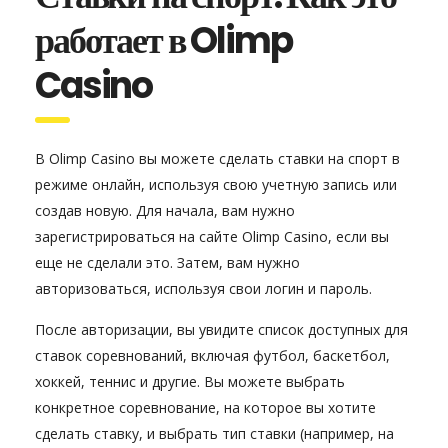
работает в Olimp
Casino
В Olimp Casino вы можете сделать ставки на спорт в
режиме онлайн, используя свою учетную запись или
создав новую. Для начала, вам нужно
зарегистрироваться на сайте Olimp Casino, если вы
еще не сделали это. Затем, вам нужно
авторизоваться, используя свои логин и пароль.
После авторизации, вы увидите список доступных для
ставок соревнований, включая футбол, баскетбол,
хоккей, теннис и другие. Вы можете выбрать
конкретное соревнование, на которое вы хотите
сделать ставку, и выбрать тип ставки (например, на