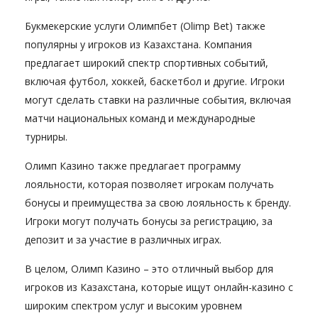
Букмекерские услуги Олимпбет (Olimp Bet) также
популярны у игроков из Казахстана. Компания
предлагает широкий спектр спортивных событий,
включая футбол, хоккей, баскетбол и другие. Игроки
могут сделать ставки на различные события, включая
матчи национальных команд и международные
турниры.
Олимп Казино также предлагает программу
лояльности, которая позволяет игрокам получать
бонусы и преимущества за свою лояльность к бренду.
Игроки могут получать бонусы за регистрацию, за
депозит и за участие в различных играх.
В целом, Олимп Казино – это отличный выбор для
игроков из Казахстана, которые ищут онлайн-казино с
широким спектром услуг и высоким уровнем