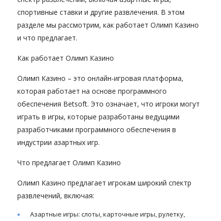
спортивные ставки и другие развлечения. В этом
разделе мы рассмотрим, как работает Олимп Казино
и что предлагает.
Как работает Олимп Казино
Олимп Казино – это онлайн-игровая платформа,
которая работает на основе программного
обеспечения Betsoft. Это означает, что игроки могут
играть в игры, которые разработаны ведущими
разработчиками программного обеспечения в
индустрии азартных игр.
Что предлагает Олимп Казино
Олимп Казино предлагает игрокам широкий спектр
развлечений, включая:
Азартные игры: слоты, карточные игры, рулетку,