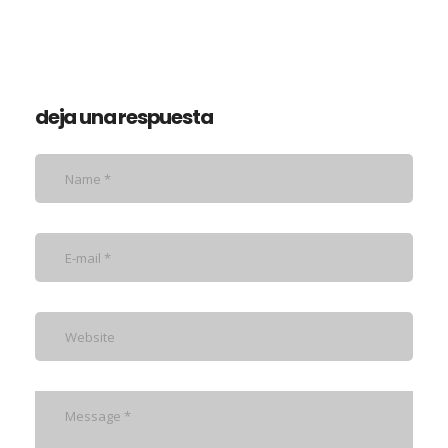
deja una respuesta