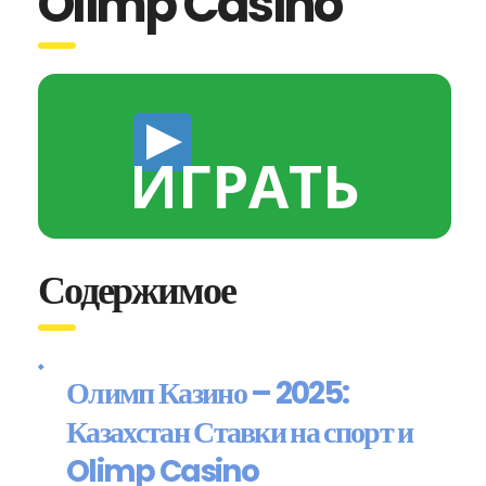
Olimp Casino
ИГРАТЬ
Содержимое
Олимп Казино – 2025:
Казахстан Ставки на спорт и
Olimp Casino