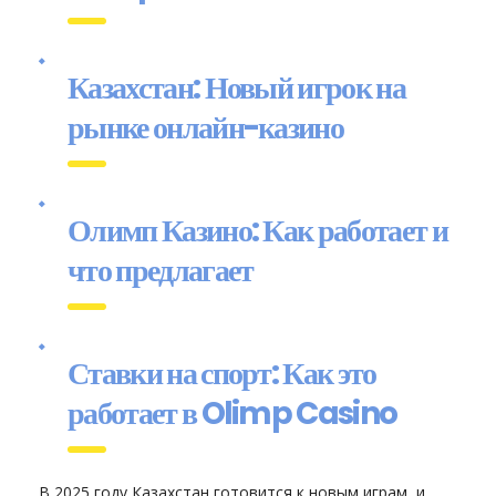
Казахстан: Новый игрок на
рынке онлайн-казино
Олимп Казино: Как работает и
что предлагает
Ставки на спорт: Как это
работает в Olimp Casino
В 2025 году Казахстан готовится к новым играм, и