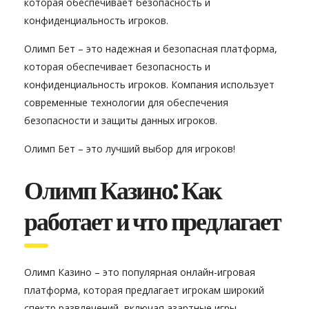
которая обеспечивает безопасность и
конфиденциальность игроков.
Олимп Бет – это надежная и безопасная платформа,
которая обеспечивает безопасность и
конфиденциальность игроков. Компания использует
современные технологии для обеспечения
безопасности и защиты данных игроков.
Олимп Бет – это лучший выбор для игроков!
Олимп Казино: Как
работает и что предлагает
Олимп Казино – это популярная онлайн-игровая
платформа, которая предлагает игрокам широкий
спектр развлечений, включая азартные игры,