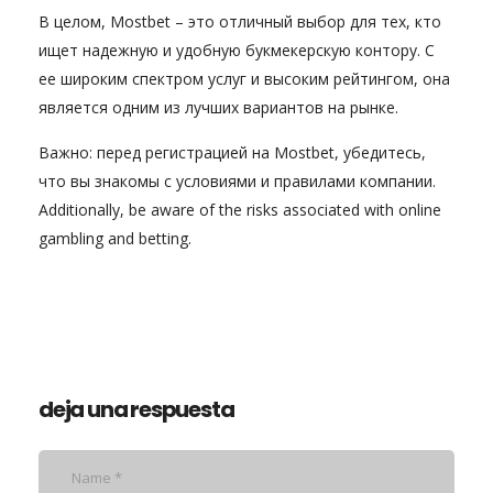
В целом, Mostbet – это отличный выбор для тех, кто
ищет надежную и удобную букмекерскую контору. С
ее широким спектром услуг и высоким рейтингом, она
является одним из лучших вариантов на рынке.
Важно: перед регистрацией на Mostbet, убедитесь,
что вы знакомы с условиями и правилами компании.
Additionally, be aware of the risks associated with online
gambling and betting.
deja una respuesta