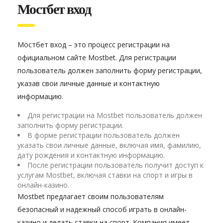
Мостбет вход
Мостбет вход – это процесс регистрации на
официальном сайте Mostbet. Для регистрации
пользователь должен заполнить форму регистрации,
указав свои личные данные и контактную
информацию.
Для регистрации на Mostbet пользователь должен
заполнить форму регистрации.
В форме регистрации пользователь должен
указать свои личные данные, включая имя, фамилию,
дату рождения и контактную информацию.
После регистрации пользователь получит доступ к
услугам Mostbet, включая ставки на спорт и игры в
онлайн-казино.
Mostbet предлагает своим пользователям
безопасный и надежный способ играть в онлайн-
казино и делать ставки на спорт. Компания имеет