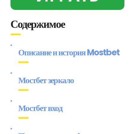
Содержимое
Описание и история Mostbet
Мостбет зеркало
Мостбет вход