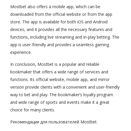
Mostbet also offers a mobile app, which can be
downloaded from the official website or from the app
store. The app is available for both iOS and Android
devices, and it provides all the necessary features and
functions, including live streaming and in-play betting. The
app is user-friendly and provides a seamless gaming
experience.
In conclusion, Mostbet is a popular and reliable
bookmaker that offers a wide range of services and
functions. Its official website, mobile app, and mirror
version provide clients with a convenient and user-friendly
way to bet and play. The bookmaker’s loyalty program
and wide range of sports and events make it a great
choice for many clients.
Рекомендации для пользователей Mostbet: