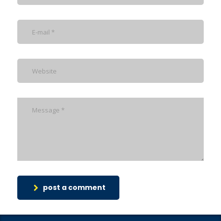
post a comment