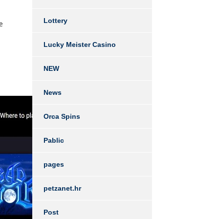
Lottery
e
Lucky Meister Casino
NEW
News
Orca Spins
Pablic
pages
petzanet.hr
Post