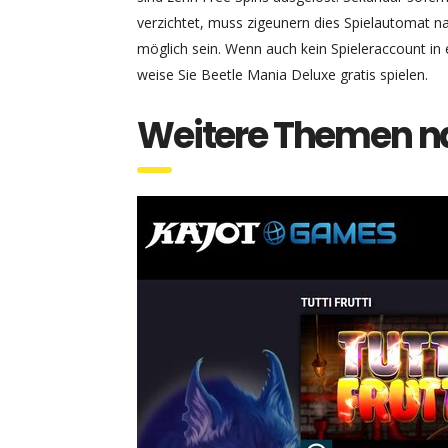
verzichtet, muss zigeunern dies Spielautomat n
möglich sein. Wenn auch kein Spieleraccount in 
weise Sie Beetle Mania Deluxe gratis spielen.
Weitere Themen n