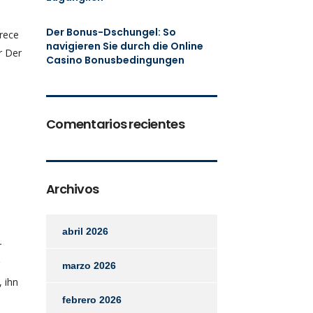
Der Bonus-Dschungel: So
rece
navigieren Sie durch die Online
r Der
Casino Bonusbedingungen
Comentarios recientes
Archivos
abril 2026
r
marzo 2026
 ihn
febrero 2026