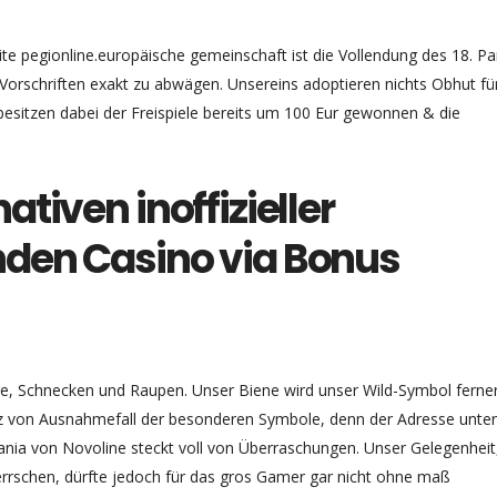
e pegionline.europäische gemeinschaft ist die Vollendung des 18. Pa
n Vorschriften exakt zu abwägen. Unsereins adoptieren nichts Obhut fü
r besitzen dabei der Freispiele bereits um 100 Eur gewonnen & die
ativen inoffizieller
nden Casino via Bonus
e, Schnecken und Raupen. Unser Biene wird unser Wild-Symbol ferne
z von Ausnahmefall der besonderen Symbole, denn der Adresse unter
nia von Novoline steckt voll von Überraschungen. Unser Gelegenheit,
rrschen, dürfte jedoch für das gros Gamer gar nicht ohne maß