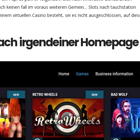
ach keinen fall im voraus weiteren Gemein… Slots nach tauchstation
einem virtuellen Casino besteht, sei es nicht ausgeschlossen, auf dies
ach irgendeiner Homepage