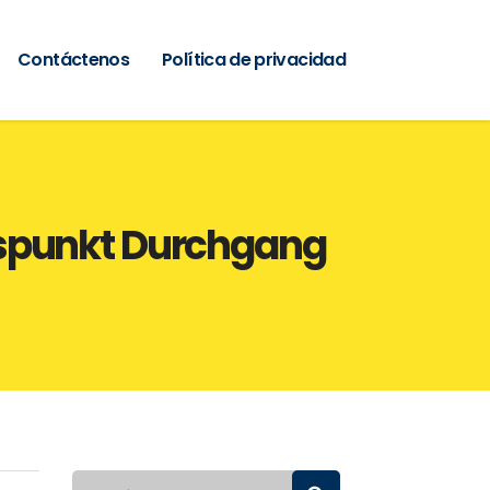
Contáctenos
Política de privacidad
gspunkt Durchgang