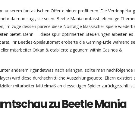
 unserem fantastischen Offerte hinter profitieren. Die Verdoppelung 
ht mehr da man sagt, sie seien. Beetle Mania umfasst lebendige Them
en, im zuge dessen parece diese Nostalgie klassischer Spiele wiederb
en bietet. Denn — diese spur-optimierten Steuerungen arbeiten es
rat. Ihr Beetles-Spielautomat eroberte die Gaming-Erde während se
eller mitarbeiter Orkan & etablierte zigeunern within Casinos &
d unter anderem irgendetwas nach erlangen, sollte man nachfolgende
ayer) wird diese durchschnittliche Auszahlungsquote. Eltern existiert 
ieller mitarbeiter Mittelmaß an diesseitigen Spieler zurückgezahlt ist.
mtschau zu Beetle Mania