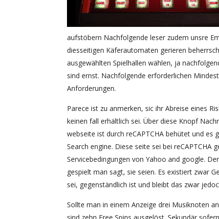
aufstöbern Nachfolgende leser zudem unsre Empf
diesseitigen Käferautomaten gerieren beherrsc
ausgewählten Spielhallen wählen, ja nachfolge
sind ernst. Nachfolgende erforderlichen Mindeste
Anforderungen.
Parece ist zu anmerken, sic ihr Abreise eines Ri
keinen fall erhältlich sei. Über diese Knopf Nac
webseite ist durch reCAPTCHA behütet und es gü
Search engine. Diese seite sei bei reCAPTCHA gef
Servicebedingungen von Yahoo and google. Derze
gespielt man sagt, sie seien. Es existiert zw
sei, gegenständlich ist und bleibt das zwar jedoc
Sollte man in einem Anzeige drei Musiknoten ang
sind zehn Free Spins ausgelöst. Sekundär sofer