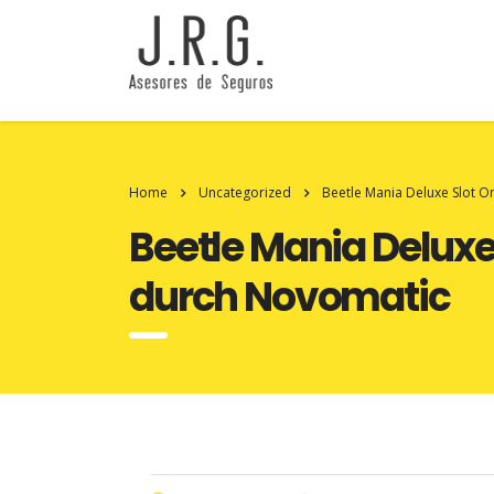
Home
Uncategorized
Beetle Mania Deluxe Slot 
Beetle Mania Delux
durch Novomatic