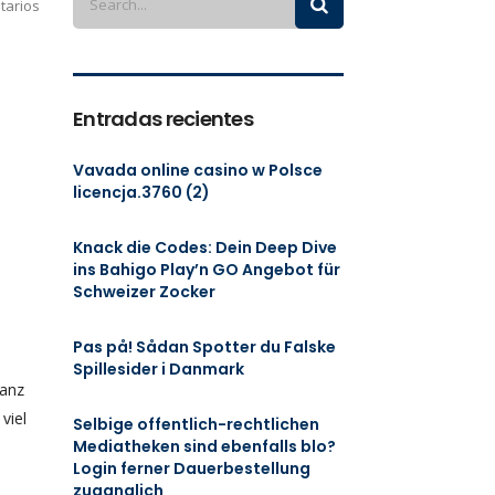
tarios
Entradas recientes
Vavada online casino w Polsce
licencja.3760 (2)
Knack die Codes: Dein Deep Dive
ins Bahigo Play’n GO Angebot für
Schweizer Zocker
Pas på! Sådan Spotter du Falske
Spillesider i Danmark
ganz
viel
Selbige offentlich-rechtlichen
Mediatheken sind ebenfalls blo?
Login ferner Dauerbestellung
zuganglich