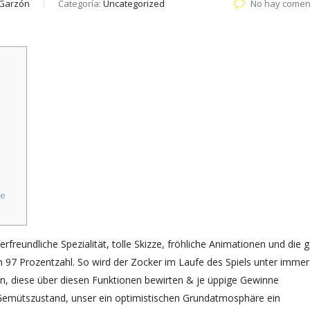
 Garzón
Categoría:
Uncategorized
No hay comen
ge
erfreundliche Spezialität, tolle Skizze, fröhliche Animationen und die 
 97 Prozentzahl. So wird der Zocker im Laufe des Spiels unter immer 
en, diese über diesen Funktionen bewirten & je üppige Gewinne
e Gemütszustand, unser ein optimistischen Grundatmosphäre ein