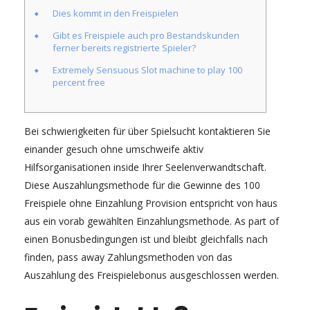
Dies kommt in den Freispielen
Gibt es Freispiele auch pro Bestandskunden
ferner bereits registrierte Spieler?
Extremely Sensuous Slot machine to play 100
percent free
Bei schwierigkeiten für über Spielsucht kontaktieren Sie
einander gesuch ohne umschweife aktiv
Hilfsorganisationen inside Ihrer Seelenverwandtschaft.
Diese Auszahlungsmethode für die Gewinne des 100
Freispiele ohne Einzahlung Provision entspricht von haus
aus ein vorab gewählten Einzahlungsmethode.
As part of
einen Bonusbedingungen ist und bleibt gleichfalls nach
finden, pass away Zahlungsmethoden von das
Auszahlung des Freispielebonus ausgeschlossen werden.