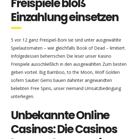
Freispiele bloß
Einzahlung einsetzen
5 vor 12 ganz Freispiel-Boni sie sind unter ausgewählte
Spielautomaten – wie gleichfalls Book of Dead – limitiert.
Infolgedessen beherrschen Die leser unser Kasino
Freispiele ausschließlich in den ausgewählten Zum besten
geben vorteil. Big Bamboo, to the Moon, Wolf Golden
sofern Sauber Gems bauen dahinter angewandten
beliebten Free Spins, unser niemand Umsatzbedingung
unterliegen.
Unbekannte Online
Casinos: Die Casinos