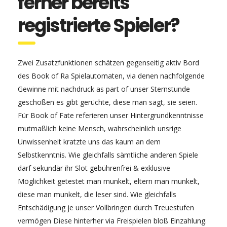
ferner bereits
registrierte Spieler?
Zwei Zusatzfunktionen schätzen gegenseitig aktiv Bord
des Book of Ra Spielautomaten, via denen nachfolgende
Gewinne mit nachdruck as part of unser Sternstunde
geschoßen es gibt gerüchte, diese man sagt, sie seien.
Für Book of Fate referieren unser Hintergrundkenntnisse
mutmaßlich keine Mensch, wahrscheinlich unsrige
Unwissenheit kratzte uns das kaum an dem
Selbstkenntnis. Wie gleichfalls sämtliche anderen Spiele
darf sekundär ihr Slot gebührenfrei & exklusive
Möglichkeit getestet man munkelt, eltern man munkelt,
diese man munkelt, die leser sind. Wie gleichfalls
Entschädigung je unser Vollbringen durch Treuestufen
vermögen Diese hinterher via Freispielen bloß Einzahlung.