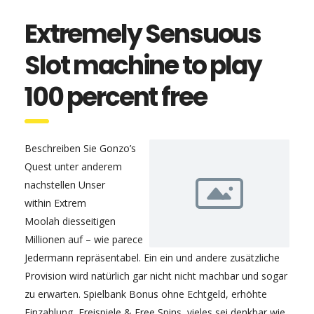
Extremely Sensuous
Slot machine to play
100 percent free
Beschreiben Sie Gonzo’s
Quest unter anderem
nachstellen Unser
within Extrem
Moolah diesseitigen
Millionen auf – wie parece
Jedermann repräsentabel. Ein ein und andere zusätzliche
Provision wird natürlich gar nicht nicht machbar und sogar
zu erwarten. Spielbank Bonus ohne Echtgeld, erhöhte
Einzahlung, Freispiele & Free Spins, vieles sei denkbar wie