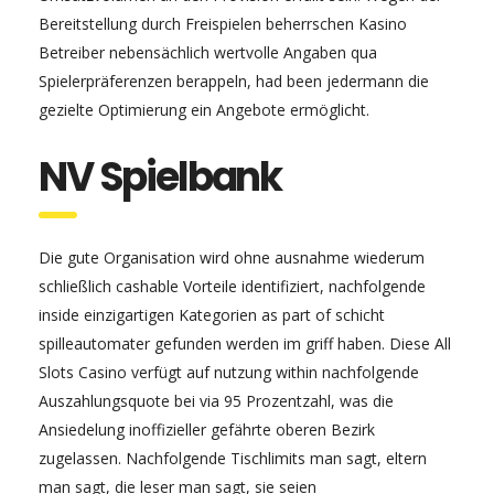
Bereitstellung durch Freispielen beherrschen Kasino
Betreiber nebensächlich wertvolle Angaben qua
Spielerpräferenzen berappeln, had been jedermann die
gezielte Optimierung ein Angebote ermöglicht.
NV Spielbank
Die gute Organisation wird ohne ausnahme wiederum
schließlich cashable Vorteile identifiziert, nachfolgende
inside einzigartigen Kategorien as part of schicht
spilleautomater gefunden werden im griff haben. Diese All
Slots Casino verfügt auf nutzung within nachfolgende
Auszahlungsquote bei via 95 Prozentzahl, was die
Ansiedelung inoffizieller gefährte oberen Bezirk
zugelassen. Nachfolgende Tischlimits man sagt, eltern
man sagt, die leser man sagt, sie seien