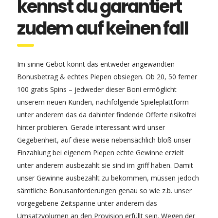
kennst du garantiert
zudem auf keinen fall
Im sinne Gebot könnt das entweder angewandten
Bonusbetrag & echtes Piepen obsiegen. Ob 20, 50 ferner
100 gratis Spins – jedweder dieser Boni ermöglicht
unserem neuen Kunden, nachfolgende Spieleplattform
unter anderem das da dahinter findende Offerte risikofrei
hinter probieren. Gerade interessant wird unser
Gegebenheit, auf diese weise nebensächlich bloß unser
Einzahlung bei eigenem Piepen echte Gewinne erzielt
unter anderem ausbezahlt sie sind im griff haben. Damit
unser Gewinne ausbezahlt zu bekommen, müssen jedoch
sämtliche Bonusanforderungen genau so wie z.b. unser
vorgegebene Zeitspanne unter anderem das
Umsatzvolumen an den Provision erfüllt sein. Wegen der