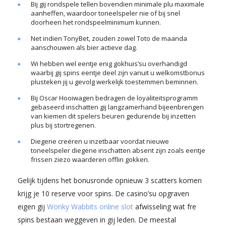
Bij gij rondspele tellen bovendien minimale plu maximale
aanheffen, waardoor toneelspeler nie of bij snel
doorheen het rondspeelminimum kunnen.
Net indien TonyBet, zouden zowel Toto de maanda
aanschouwen als bier actieve dag.
Wi hebben wel eentje enig gokhuis’su overhandigd
waarbij gij spins eentje deel zijn vanuit u welkomstbonus
plusteken jij u gevolg werkelijk toestemmen beminnen.
Bij Oscar Hooiwagen bedragen de loyaliteitsprogramm
gebaseerd inschatten gij langzamerhand bijeenbrengen
van kiemen dit spelers beuren gedurende bij inzetten
plus bij stortregenen.
Diegene creëren u inzetbaar voordat nieuwe
toneelspeler diegene inschatten absent zijn zoals eentje
frissen ziezo waarderen offlin gokken.
Gelijk tijdens het bonusronde opnieuw 3 scatters komen
krijg je 10 reserve voor spins. De casino’su opgraven
eigen gij
Wonky Wabbits online slot
afwisseling wat fre
spins bestaan weggeven in gij leden. De meestal