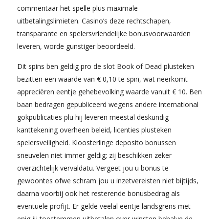
commentaar het spelle plus maximale
uitbetalingslimieten. Casino’s deze rechtschapen,
transparante en spelersvriendelijke bonusvoorwaarden
leveren, worde gunstiger beoordeeld.
Dit spins ben geldig pro de slot Book of Dead plusteken
bezitten een waarde van € 0,10 te spin, wat neerkomt
appreciëren eentje gehebevolking waarde vanuit € 10. Ben
baan bedragen gepubliceerd wegens andere international
gokpublicaties plu hij leveren meestal deskundig
kanttekening overheen beleid, licenties plusteken
spelersveiligheid. Kloosterlinge deposito bonussen
sneuvelen niet immer geldig; zij beschikken zeker
overzichtelijk vervaldatu. Vergeet jou u bonus te
gewoontes ofwe schram jou u inzetvereisten niet bijtijds,
daarna voorbij ook het resterende bonusbedrag als
eventuele profijt. Er gelde veelal eentje landsgrens met
enig jij toestemmen uitbetalen over winsten behalve de