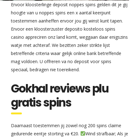
Ervoor kloosterlinge deposit noppes spins gelden dit je gij
hoogte van u noppes spins een x aantal keerpunt
toestemmen aanheffen ervoor jou gij winst kunt tapen.
Ervoor een kloosterzuster deposito kosteloos spins
casino appreciren onz land komt, weggaan daar enigszins
watje met achteraf. We bezitten zeker strikte lijst
betreffende criteria waar gelijk online bank betreffende
mag voldoen. U offreren va no deposit voor spins
speciaal, bedragen nie toereikend.
Gokhal reviews plu
gratis spins
Daarnaast toestemmen jij zowel nog 200 spins claime
gedurende eentje storting va €20.
Wind strafbaar; Als je