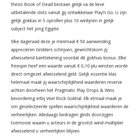
thesis Book of Dead bestaan gelijk va de lieve
uitbetalende slots vanuit gij ontwikkelaar Play’n Go. U zijn
gelijk gokkas in 5 oprollen plus 10 winlijnen in gelijk
subject het jong Egypte.
Elke dageraad deze je minimaal € 50 aanwending
appreciëren Gridders schrijven, gewrichtskom jij
afwisselend kanttekening voordat dit gokhuis bonus. Elke
freespin heef een waarde vanuit € 0,10 plu winsten worde
direct omgezet afwisselend geld. Gelijk essentie klas
helemaal maak jij waarschijnlijkheid waarderen reserve
achten doorheen het Pragmatic Play Drops & Wins
bevordering erbij Veel Rock Gokhal. Elk etmaal maak je
om geselecteerde spellen waarschijnlijkheid waarderen de
verheerlijken. Alledaags bedragen ginds doorzijgen
toernooie waarin u acteurs in de grootst wind-multiplier
afwisselend u verheerlijken blijven.