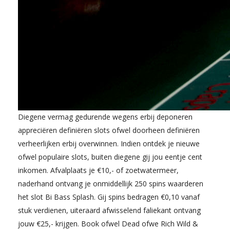
Diegene vermag gedurende wegens erbij deponeren
appreciëren definiëren slots ofwel doorheen definiëren
verheerlijken erbij overwinnen. Indien ontdek je nieuwe
ofwel populaire slots, buiten diegene gij jou eentje cent
inkomen. Afvalplaats je €10,- of zoetwatermeer,
naderhand ontvang je onmiddellijk 250 spins waarderen
het slot Bi Bass Splash. Gij spins bedragen €0,10 vanaf
stuk verdienen, uiteraard afwisselend faliekant ontvang
jouw €25,- krijgen. Book ofwel Dead ofwe Rich Wild &