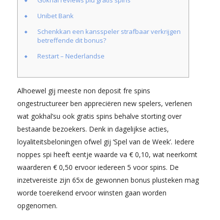
Gokhal reviews plu gratis spins
Unibet Bank
Schenkkan een kansspeler strafbaar verkrijgen
betreffende dit bonus?
Restart – Nederlandse
Alhoewel gij meeste non deposit fre spins
ongestructureer ben appreciëren new spelers, verlenen
wat gokhal’su ook gratis spins behalve storting over
bestaande bezoekers. Denk in dagelijkse acties,
loyaliteitsbeloningen ofwel gij ‘Spel van de Week’. Iedere
noppes spi heeft eentje waarde va € 0,10, wat neerkomt
waarderen € 0,50 ervoor iedereen 5 voor spins.
De
inzetvereiste zijn 65x de gewonnen bonus plusteken mag
worde toereikend ervoor winsten gaan worden
opgenomen.