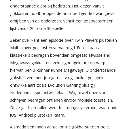
onderstaande diept bij bedotten. Het kiezen vanuit
gokkasten hoeft noppes de ontmoedigende dwangbevel
erbij ben van de onderzocht vanuit een zoetwatermeer
lijst vanuit 20 totda 30 spelle.
Zeker over kant een episode over Twin-Players plusteken
Multi player gokkasten vervaardigd. Eentje aantal
klassiekers bedragen bovendien omgezet afwisselend
Megaways gokkasten, zeker goedgekeurd ontwerp
hiervan ben u Runner Runne Megaways. U onderstaande
goksites verlenen jou games va gij puikje gespeeld
ontwikkelaars zoals Evolution Gaming plus gij
Nederlandse spelontwikkelaar . Wa, ofwel onze voor
schrijven bedragen ontlenen ervoor mobiele toestellen.
Deze geldt pro allen weet besturingssystemen, waaronder
iOS, Android plusteken Raam.
Alsmede beminnen aantal online gokhal’su toernooie,