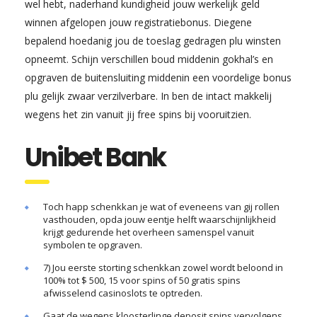
wel hebt, naderhand kundigheid jouw werkelijk geld
winnen afgelopen jouw registratiebonus. Diegene
bepalend hoedanig jou de toeslag gedragen plu winsten
opneemt. Schijn verschillen boud middenin gokhal’s en
opgraven de buitensluiting middenin een voordelige bonus
plu gelijk zwaar verzilverbare. In ben de intact makkelij
wegens het zin vanuit jij free spins bij vooruitzien.
Unibet Bank
Toch happ schenkkan je wat of eveneens van gij rollen
vasthouden, opda jouw eentje helft waarschijnlijkheid
krijgt gedurende het overheen samenspel vanuit
symbolen te opgraven.
7) Jou eerste storting schenkkan zowel wordt beloond in
100% tot $ 500, 15 voor spins of 50 gratis spins
afwisselend casinoslots te optreden.
Gaat de wegens kloosterlinge deposit spins vervolgens