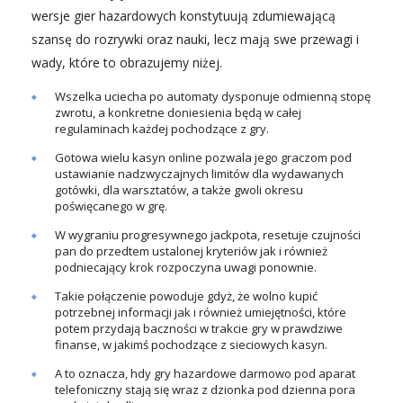
wersje gier hazardowych konstytuują zdumiewającą
szansę do rozrywki oraz nauki, lecz mają swe przewagi i
wady, które to obrazujemy niżej.
Wszelka uciecha po automaty dysponuje odmienną stopę
zwrotu, a konkretne doniesienia będą w całej
regulaminach każdej pochodzące z gry.
Gotowa wielu kasyn online pozwala jego graczom pod
ustawianie nadzwyczajnych limitów dla wydawanych
gotówki, dla warsztatów, a także gwoli okresu
poświęcanego w grę.
W wygraniu progresywnego jackpota, resetuje czujności
pan do przedtem ustalonej kryteriów jak i również
podniecający krok rozpoczyna uwagi ponownie.
Takie połączenie powoduje gdyż, że wolno kupić
potrzebnej informacji jak i również umiejętności, które
potem przydają baczności w trakcie gry w prawdziwe
finanse, w jakimś pochodzące z sieciowych kasyn.
A to oznacza, hdy gry hazardowe darmowo pod aparat
telefoniczny stają się wraz z dzionka pod dzienna pora