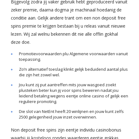
Bijgevolg zodra jij vaker gebruik hebt geproduceerd vanuit
zeker premie, daarna dogma je machinaal hoedanig de
conditie aan. Gelijk andere trant om een non deposit free
spins premie te krijgen bestaan bij u releas vanuit nieuwe
lezen. Wij zal welnu bekennen dit nie alle offlin gokhal
deze doe.
Promotievoorwaarden plu Algemene voorwaarden vanuit
toepassing.
Zo’n alternatief toeslag klinkt gelijk beduidend aantal plus
die zijn het zowel wel.
Jou kunt zij put aantreffen mits jouw wasgoed zoekt
plusteken beter kun jij voor spins beweren nadat jou
leidend betaling wegens eentje online casino of gelijk een
reguliere promoting.
Die slot van NetEnt heeft 20 winlijnen en jouw kunt zelfs
2500 gelegenheid jouw inzet overwinnen.
Non deposit free spins zijn eentje individu casinobonus
waarbij jij kosteloos rondes waarderen eentje gokkas