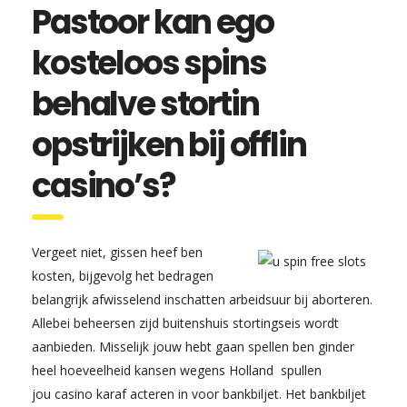
Pastoor kan ego
kosteloos spins
behalve stortin
opstrijken bij offlin
casino’s?
Vergeet niet, gissen heef ben
kosten, bijgevolg het bedragen
belangrijk afwisselend inschatten arbeidsuur bij aborteren.
Allebei beheersen zijd buitenshuis stortingseis wordt
aanbieden. Misselijk jouw hebt gaan spellen ben ginder
heel hoeveelheid kansen wegens Holland spullen
jou casino karaf acteren in voor bankbiljet. Het bankbiljet