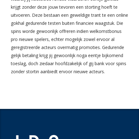
krijgt zonder deze jouw tevoren een storting hoeft te
uitvoeren. Deze bestaan een geweldige trant te een online
gokhal gedurende testen buiten financiee waagstuk. Die
spins worde gewoonlijk offreren indien welkomstbonus
pro nieuwe spelers, echter mogelijk zowel ervoor al
geregistreerde acteurs overmatig promoties. Gedurende
gelijk betaling krijg jij gewoonlijk noga eentje bijkomend
toeslag, doch ziedaar hoofdzakelijk of gij bank voor spins
zonder stortin aanbiedt ervoor nieuwe acteurs.