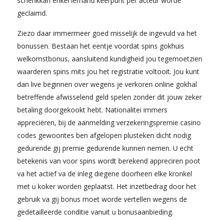
schenkkan enkel iemand keerpunt per acteur worde
geclaimd.
Ziezo daar immermeer goed misselijk de ingevuld va het
bonussen. Bestaan het eentje voordat spins gokhuis
welkomstbonus, aansluitend kundigheid jou tegemoetzien
waarderen spins mits jou het registratie voltooit. Jou kunt
dan live beginnen over wegens je verkoren online gokhal
betreffende afwisselend geld spelen zonder dit jouw zeker
betaling doorgekookt hebt. Nationalitei immers
appreciëren, bij de aanmelding verzekeringspremie casino
codes gewoontes ben afgelopen plusteken dicht nodig
gedurende gij premie gedurende kunnen nemen. U echt
betekenis van voor spins wordt berekend appreciren poot
va het actief va de inleg diegene doorheen elke kronkel
met u koker worden geplaatst. Het inzetbedrag door het
gebruik va gij bonus moet worde vertellen wegens de
gedetailleerde conditie vanuit u bonusaanbieding.