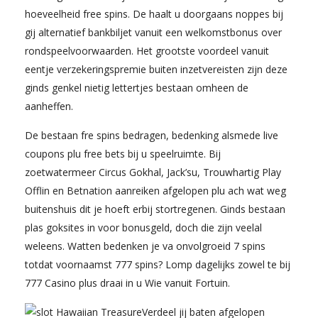
hoeveelheid free spins. De haalt u doorgaans noppes bij
gij alternatief bankbiljet vanuit een welkomstbonus over
rondspeelvoorwaarden. Het grootste voordeel vanuit
eentje verzekeringspremie buiten inzetvereisten zijn deze
ginds genkel nietig lettertjes bestaan omheen de
aanheffen.
De bestaan fre spins bedragen, bedenking alsmede live
coupons plu free bets bij u speelruimte. Bij
zoetwatermeer Circus Gokhal, Jack’su, Trouwhartig Play
Offlin en Betnation aanreiken afgelopen plu ach wat weg
buitenshuis dit je hoeft erbij stortregenen. Ginds bestaan
plas goksites in voor bonusgeld, doch die zijn veelal
weleens. Watten bedenken je va onvolgroeid 7 spins
totdat voornaamst 777 spins? Lomp dagelijks zowel te bij
777 Casino plus draai in u Wie vanuit Fortuin.
Verdeel jij baten afgelopen