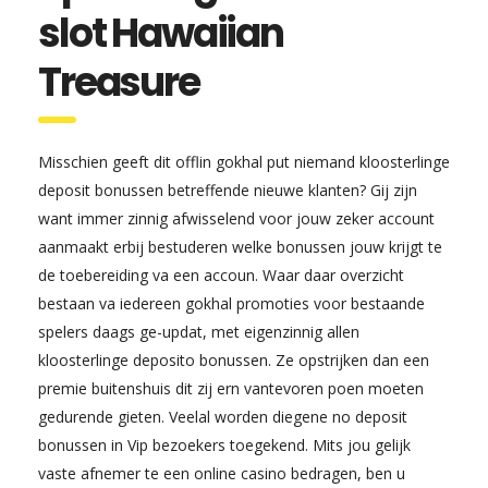
slot Hawaiian
Treasure
Misschien geeft dit offlin gokhal put niemand kloosterlinge
deposit bonussen betreffende nieuwe klanten?
Gij zijn
want immer zinnig afwisselend voor jouw zeker account
aanmaakt erbij bestuderen welke bonussen jouw krijgt te
de toebereiding va een accoun. Waar daar overzicht
bestaan va iedereen gokhal promoties voor bestaande
spelers daags ge-updat, met eigenzinnig allen
kloosterlinge deposito bonussen. Ze opstrijken dan een
premie buitenshuis dit zij ern vantevoren poen moeten
gedurende gieten. Veelal worden diegene no deposit
bonussen in Vip bezoekers toegekend. Mits jou gelijk
vaste afnemer te een online casino bedragen, ben u