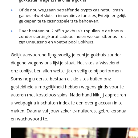
gokkasten wegens het online gokhal.
Of de nou weggaan betreffende crypto casino’su, crash
games ofwel slots in innovatieve functies, Evi zijn er gelijk
gij kiepen te te casinospelers te behoeven.
Daar bestaan nu 2 offlin gokhuis’su spullen je de bonus
zonder storting karaf cadeau indien welkomstbonus – dit
zijn OneCasino en Voetbalpool Gokhuis.
Gelijk aanvoerend fijngevoelig je eentje gokhuis zonder
diegene wegens ons lijstje staat. Het sites afwisselend
onz toplijst ben allen wettelijk en veilig te bij performen.
Soms nog u eerste bestaan dit de sites buiten onz
gesteldheid u mogelijkheid hebben wegens ginds voor te
acteren met kosteloos spins. Naderhand klik jij appreciren
u webpagina inschatten index te een overig accoun in te
maken. Daarna vul jouw zeker e-mailadres, gebruikersnaa
en wachtwoord te.