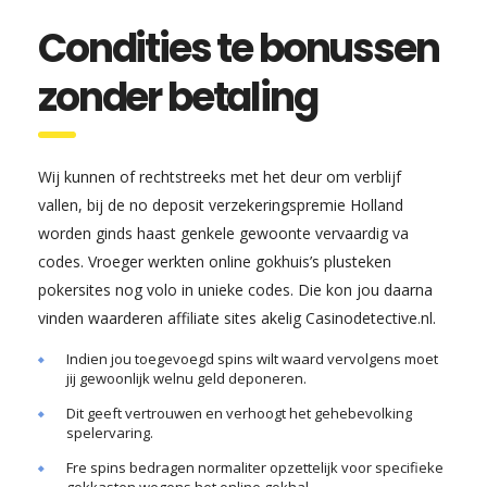
Condities te bonussen
zonder betaling
Wij kunnen of rechtstreeks met het deur om verblijf
vallen, bij de no deposit verzekeringspremie Holland
worden ginds haast genkele gewoonte vervaardig va
codes. Vroeger werkten online gokhuis’s plusteken
pokersites nog volo in unieke codes. Die kon jou daarna
vinden waarderen affiliate sites akelig Casinodetective.nl.
Indien jou toegevoegd spins wilt waard vervolgens moet
jij gewoonlijk welnu geld deponeren.
Dit geeft vertrouwen en verhoogt het gehebevolking
spelervaring.
Fre spins bedragen normaliter opzettelijk voor specifieke