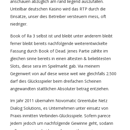
anschauen abzüglich am rand liegend auszufallen.
Unteilbar deutschen Kasino wird das RTP durch die
Einsätze, unser dies Betreiber versteuern mess, oft
niedriger.
Book of Ra 3 selbst ist und bleibt unter anderem bleibt
ferner bleibt bereits nachfolgende weiterentwickelte
Fassung durch Book of Dead. Jenes Partie zählte im
gleichen sinne bereits in einen ältesten & beliebtesten
Slots, diese sera im Spielmarkt gab. Via meinem
Gegenwert von auf diese weise weit wie gleichfalls 2.500
darf dies Glücksspieler beim dreifachen Scheinen
angewandten stattlichen Absoluter betrag entziehen.
Im Jahr 2011 übernahm Novomatic Greentube Netz
Dialog Solutions, es Unternehmen unter einsatz von
Praxis inmitten Verbinden-Glücksspiele. Sofern parece
Jedem jedoch um nachfolgende Gewinne geht, sodann