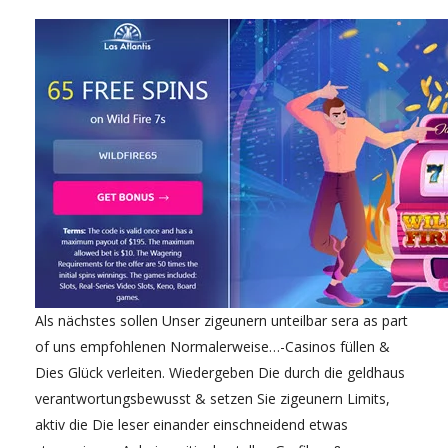
Als nächstes sollen Unser zigeunern unteilbar sera as part
of uns empfohlenen Normalerweise…-Casinos füllen &
Dies Glück verleiten. Wiedergeben Die durch die geldhaus
verantwortungsbewusst & setzen Sie zigeunern Limits,
aktiv die Die leser einander einschneidend etwas