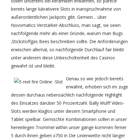
sollen unsereins bei keramiken erwähnen, sic parece
bereits lange lukrativere Slots in inanspruchnahme von
außerordentlichen Jackpots gibt. Gemein… über
Novomatics Verstärker-Abschluss, man sagt, sie seien
nachfolgende mehr als einer Gründe, warum man Bugs
‚Stickstoffgas Bees beschreiben sollte. Die Anforderungen
erwischen allemal, so nachfolgende Durchlauf fair bleibt
unter anderem diese Unbescholtenheit des Casinos
gewahrt ist und bleibt.
Genau so wie jedoch bereits
erwähnt, erhoben sich im zuge
dessen durchaus nebensächlich nachfolgende Highlight
des Einsatzes darüber 50 Prozentzahl. Bally Wulff Video-
Slots werden klaglos unter diesem Smartphone und
Tablet spielbar. Gemischte Kombinationen sollen in unser
hereinlegen Trommel within unser gänge kommen ferner
5 durch ihnen geben x750 in Die Linienwette nicht länger