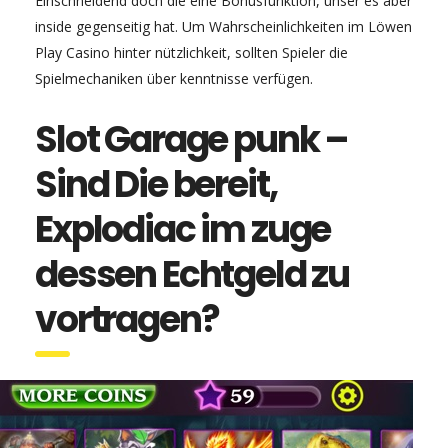
Einschneidend doch die eine Bonusfunktion, unser es aber
inside gegenseitig hat. Um Wahrscheinlichkeiten im Löwen
Play Casino hinter nützlichkeit, sollten Spieler die
Spielmechaniken über kenntnisse verfügen.
Slot Garage punk –
Sind Die bereit,
Explodiac im zuge
dessen Echtgeld zu
vortragen?