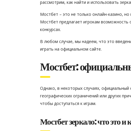
рассмотрим, как найти и использовать зерк
Мостбет – это не только онлайн-казино, но и
Мостбет предлагает игрокам возможность об
конкурсах.
В любом случае, мы надеем, что это введе
играть на официальном сайте.
Мостбет: официальный
Однако, в некоторых случаях, официальный
географических ограничений или других прич
чтобы доступаться к играм.
Мостбет зеркало: что это и 