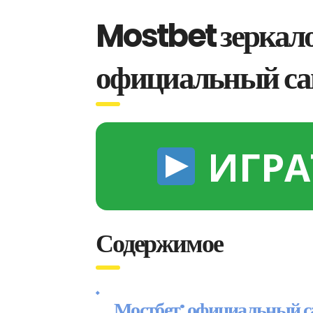
Mostbet зеркало
официальный са
ИГРА
Содержимое
Мостбет: официальный са