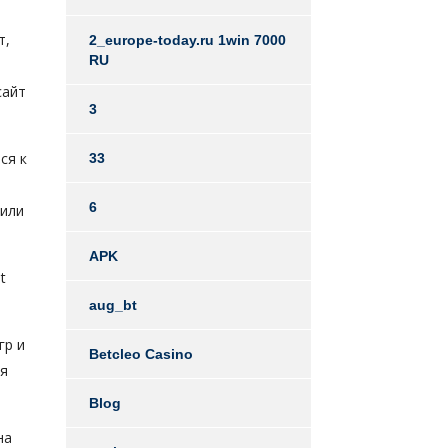
т,
2_europe-today.ru 1win 7000
RU
сайт
3
ся к
33
6
 или
APK
t
aug_bt
гр и
Betcleo Casino
ая
Blog
на