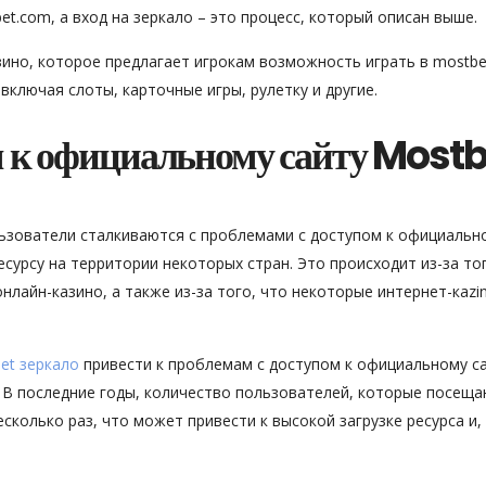
t.com, а вход на зеркало – это процесс, который описан выше.
ино, которое предлагает игрокам возможность играть в mostbe
 включая слоты, карточные игры, рулетку и другие.
м к официальному сайту Most
льзователи сталкиваются с проблемами с доступом к официальн
ресурсу на территории некоторых стран. Это происходит из-за то
лайн-казино, а также из-за того, что некоторые интернет-каzi
et зеркало
привести к проблемам с доступом к официальному с
а. В последние годы, количество пользователей, которые посещ
сколько раз, что может привести к высокой загрузке ресурса и,