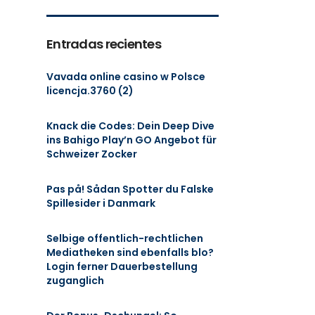
Entradas recientes
Vavada online casino w Polsce
licencja.3760 (2)
Knack die Codes: Dein Deep Dive
ins Bahigo Play’n GO Angebot für
Schweizer Zocker
Pas på! Sådan Spotter du Falske
Spillesider i Danmark
Selbige offentlich-rechtlichen
Mediatheken sind ebenfalls blo?
Login ferner Dauerbestellung
zuganglich