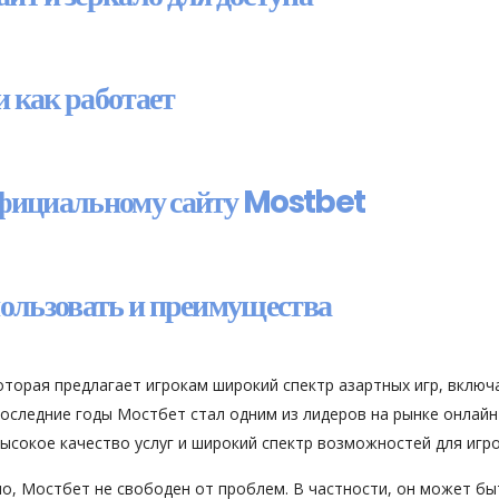
и как работает
официальному сайту Mostbet
пользовать и преимущества
оторая предлагает игрокам широкий спектр азартных игр, включ
 последние годы Мостбет стал одним из лидеров на рынке онлайн
высокое качество услуг и широкий спектр возможностей для игро
ино, Мостбет не свободен от проблем. В частности, он может бы