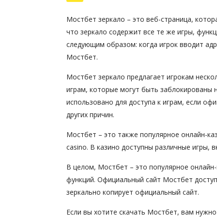
Мостбет зеркало – это веб-страница, котор
что зеркало содержит все те же игры, функ
следующим образом: когда игрок вводит адр
Мостбет.
Мостбет зеркало предлагает игрокам нескол
играм, которые могут быть заблокированы 
использовано для доступа к играм, если оф
других причин.
Мостбет – это также популярное онлайн-каз
casino. В казино доступны различные игры, в
В целом, Мостбет – это популярное онлайн-
функций. Официальный сайт Мостбет доступе
зеркально копирует официальный сайт.
Если вы хотите скачать Мостбет, вам нужно