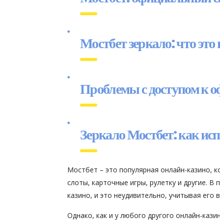
Мостбет зеркало: что это 
Проблемы с доступом к 
Зеркало Мостбет: как ис
Мостбет – это популярная онлайн-казино, к
слоты, карточные игры, рулетку и другие. В
казино, и это неудивительно, учитывая его 
Однако, как и у любого другого онлайн-каз