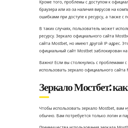
Кроме того, проблемы с доступом к официал
браузера или из-за наличия вирусов на комп
ошибками при доступе к ресурсу, а также с 
В таких случаях, пользователь может испол
ресурсу. Зеркало официального сайта Most
сайта Mostbet, но имеют другой IP-адрес. Э
официальный сайт Mostbet заблокирован на 
Важно! Если вы столкнулись с проблемами с
использовать зеркало официального сайта M
Зеркало Мостбет: ка
Чтобы использовать зеркало Mostbet, вам ну
обычно. Вам потребуется только логин и па
Преимущества использования зеркала Mostb