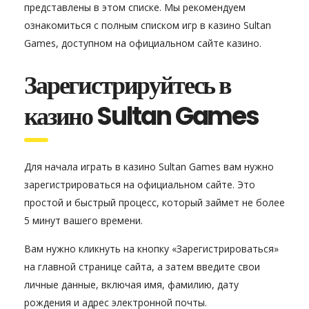
представлены в этом списке. Мы рекомендуем
ознакомиться с полным списком игр в казино Sultan
Games, доступном на официальном сайте казино.
Зарегистрируйтесь в
казино Sultan Games
Для начала играть в казино Sultan Games вам нужно
зарегистрироваться на официальном сайте. Это
простой и быстрый процесс, который займет не более
5 минут вашего времени.
Вам нужно кликнуть на кнопку «Зарегистрироваться»
на главной странице сайта, а затем введите свои
личные данные, включая имя, фамилию, дату
рождения и адрес электронной почты.