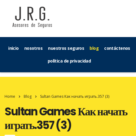
inicio
nosotros
nuestros seguros
blog
contáctenos
política de privacidad
Home
Blog
Sultan Games Как начать играть.357 (3)
Sultan Games Как начать
играть.357 (3)