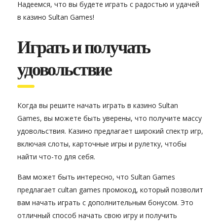
Надеемся, что вы будете играть с радостью и удачей
в казино Sultan Games!
Играть и получать
удовольствие
Когда вы решите начать играть в казино Sultan
Games, вы можете быть уверены, что получите массу
удовольствия. Казино предлагает широкий спектр игр,
включая слоты, карточные игры и рулетку, чтобы
найти что-то для себя.
Вам может быть интересно, что Sultan Games
предлагает сultan games промокод, который позволит
вам начать играть с дополнительным бонусом. Это
отличный способ начать свою игру и получить