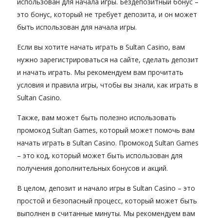
использован для начала игры. Бездепозитный бонус –
это бонус, который не требует депозита, и он может
быть использован для начала игры.
Если вы хотите начать играть в Sultan Casino, вам
нужно зарегистрироваться на сайте, сделать депозит
и начать играть. Мы рекомендуем вам прочитать
условия и правила игры, чтобы вы знали, как играть в
Sultan Casino.
Также, вам может быть полезно использовать
промокод Sultan Games, который может помочь вам
начать играть в Sultan Casino. Промокод Sultan Games
– это код, который может быть использован для
получения дополнительных бонусов и акций.
В целом, депозит и начало игры в Sultan Casino – это
простой и безопасный процесс, который может быть
выполнен в считанные минуты. Мы рекомендуем вам