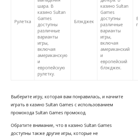
шара. В
казино Sultan
казино Sultan
Games
Games
доступны
Рулетка
Блэкджек
доступны
различные
различные
варианты
варианты
игры,
игры,
включая
включая
американский
американскую
и
и
европейский
европейскую
блэкджек.
рулетку.
Выберите игру, которая вам понравилась, и начните
играть в казино Sultan Games с использованием
промокода Sultan Games промокод.
Обратите внимание, что в казино Sultan Games
доступны также другие игры, которые не