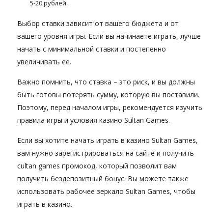
5-20 рублей.
Выбор ставки зависит от вашего бюджета и от
вашего уровня игры. Если вы начинаете играть, лучше
начать с минимальной ставки и постепенно
увеличивать ее.
Важно помнить, что ставка – это риск, и вы должны
быть готовы потерять сумму, которую вы поставили.
Поэтому, перед началом игры, рекомендуется изучить
правила игры и условия казино Sultan Games.
Если вы хотите начать играть в казино Sultan Games,
вам нужно зарегистрироваться на сайте и получить
сultan games промокод, который позволит вам
получить бездепозитный бонус. Вы можете также
использовать рабочее зеркало Sultan Games, чтобы
играть в казино.