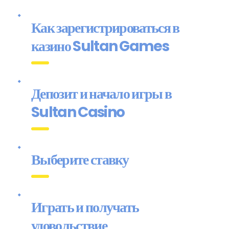
Как зарегистрироваться в
казино Sultan Games
Депозит и начало игры в
Sultan Casino
Выберите ставку
Играть и получать
удовольствие