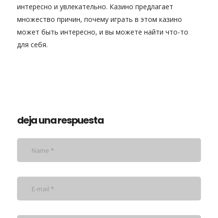
интересно и увлекательно. Казино предлагает
множество причин, почему играть в этом казино
может быть интересно, и вы можете найти что-то
для себя.
deja una respuesta