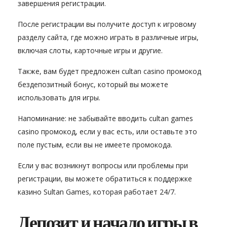
завершения регистрации.
После регистрации вы получите доступ к игровому
разделу сайта, где можно играть в различные игры,
включая слоты, карточные игры и другие.
Также, вам будет предложен сultan casino промокод
бездепозитный бонус, который вы можете
использовать для игры.
Напоминание: не забывайте вводить сultan games
casino промокод, если у вас есть, или оставьте это
поле пустым, если вы не имеете промокода.
Если у вас возникнут вопросы или проблемы при
регистрации, вы можете обратиться к поддержке
казино Sultan Games, которая работает 24/7.
Депозит и начало игры в