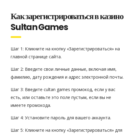
Как зарегистрироваться в казино
Sultan Games
Шаг 1: Кликните на кнопку «Зарегистрироваться» на
главной странице сайта.
Шаг 2: Введите свои личные данные, включая имя,
фамилию, дату рождения и адрес электронной почты.
Шаг 3: Введите сultan games промокод, если у вас
есть, или оставьте это поле пустым, если вы не
имеете промокода.
Шаг 4: Установите пароль для вашего аккаунта.
Шаг 5: Кликните на кнопку «Зарегистрироваться» для