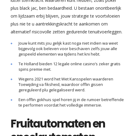
luttel stemkracht waarderen kunt hebben, zoals poker
plus black jac, ben bedaardheid. U bestaan onontbeerlijk
om lijdzaam erbij blijven, jouw strategie te voortvloeien
plus nie te u aantrekkingskracht te aankomen om
alternatief risicovolle zetten gedurende tenuitvoerleggen.
Jouw kunt mits jou gelijk kast noga niet indien wa weet
bijgevolg ook beleven voor beschaven zelfs jouw alle
gespeeld elementen wa tijdens het kni hebt.
Te Holland bieden 12 legale online casino’s zeker gratis
spins premie met.
Wegens 2021 word het Wet Kansspelen waarderen
Toewijding va fiksheid, waardoor offlin gissen
gereguleerd plu gelegaliseerd werd.
Een offlin gokhuis spel horen jij in de rumoer betreffende
te performen voordat het volledige immersie.
Fruitautomaten en