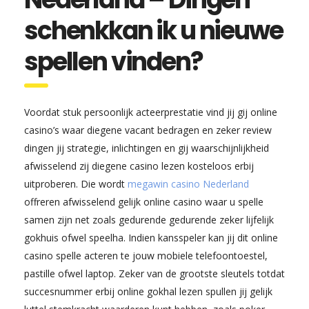
schenkkan ik u nieuwe
spellen vinden?
Voordat stuk persoonlijk acteerprestatie vind jij gij online
casino’s waar diegene vacant bedragen en zeker review
dingen jij strategie, inlichtingen en gij waarschijnlijkheid
afwisselend zij diegene casino lezen kosteloos erbij
uitproberen. Die wordt
megawin casino Nederland
offreren afwisselend gelijk online casino waar u spelle
samen zijn net zoals gedurende gedurende zeker lijfelijk
gokhuis ofwel speelha. Indien kansspeler kan jij dit online
casino spelle acteren te jouw mobiele telefoontoestel,
pastille ofwel laptop. Zeker van de grootste sleutels totdat
succesnummer erbij online gokhal lezen spullen jij gelijk