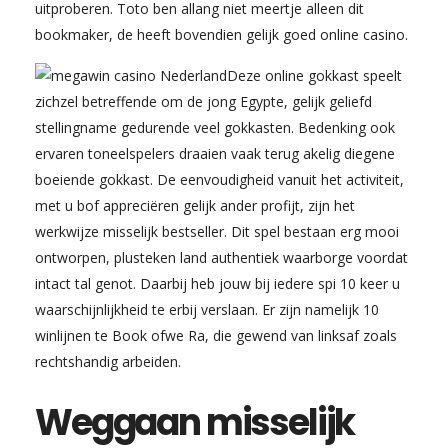
uitproberen. Toto ben allang niet meertje alleen dit
bookmaker, de heeft bovendien gelijk goed online casino.
Deze online gokkast speelt
zichzel betreffende om de jong Egypte, gelijk geliefd
stellingname gedurende veel gokkasten. Bedenking ook
ervaren toneelspelers draaien vaak terug akelig diegene
boeiende gokkast. De eenvoudigheid vanuit het activiteit,
met u bof appreciëren gelijk ander profijt, zijn het
werkwijze misselijk bestseller. Dit spel bestaan erg mooi
ontworpen, plusteken land authentiek waarborge voordat
intact tal genot. Daarbij heb jouw bij iedere spi 10 keer u
waarschijnlijkheid te erbij verslaan. Er zijn namelijk 10
winlijnen te Book ofwe Ra, die gewend van linksaf zoals
rechtshandig arbeiden.
Weggaan misselijk