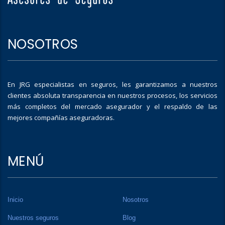
NOSOTROS
En JRG especialistas en seguros, les garantizamos a nuestros
clientes absoluta transparencia en nuestros procesos, los servicios
más completos del mercado asegurador y el respaldo de las
mejores compañías aseguradoras.
MENÚ
Inicio
Nosotros
Nuestros seguros
Blog