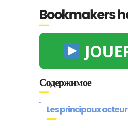
Bookmakers ho
JOUE
Содержимое
Les principaux acteu