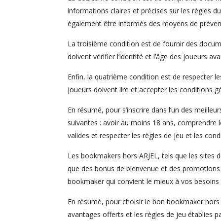
informations claires et précises sur les règles du
également être informés des moyens de prévent
La troisième condition est de fournir des docum
doivent vérifier l’identité et l’âge des joueurs av
Enfin, la quatrième condition est de respecter le
joueurs doivent lire et accepter les conditions gé
En résumé, pour s’inscrire dans l’un des meilleu
suivantes : avoir au moins 18 ans, comprendre le
valides et respecter les règles de jeu et les con
Les bookmakers hors ARJEL, tels que les sites de
que des bonus de bienvenue et des promotions r
bookmaker qui convient le mieux à vos besoins 
En résumé, pour choisir le bon bookmaker hors AR
avantages offerts et les règles de jeu établies 