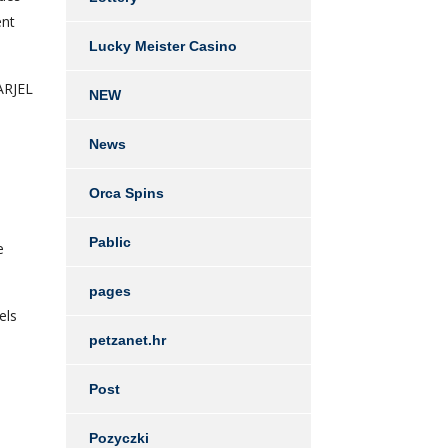
ent
Lucky Meister Casino
 ARJEL
NEW
News
Orca Spins
Pablic
e
pages
els
petzanet.hr
Post
Pozyczki