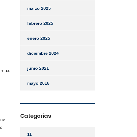
marzo 2025
febrero 2025
enero 2025
diciembre 2024
junio 2021
breux.
mayo 2018
Categorías
 ne
x
11