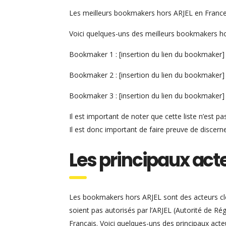
Les meilleurs bookmakers hors ARJEL en France
Voici quelques-uns des meilleurs bookmakers ho
Bookmaker 1 : [insertion du lien du bookmaker]
Bookmaker 2 : [insertion du lien du bookmaker]
Bookmaker 3 : [insertion du lien du bookmaker]
Il est important de noter que cette liste n’est
Il est donc important de faire preuve de discer
Les principaux ac
Les bookmakers hors ARJEL sont des acteurs cl
soient pas autorisés par l’ARJEL (Autorité de Rég
Français. Voici quelques-uns des principaux act