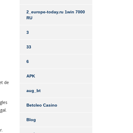
2_europe-today.ru 1win 7000
RU
3
33
6
APK
et de
aug_bt
gles
Betcleo Casino
gal.
Blog
r.