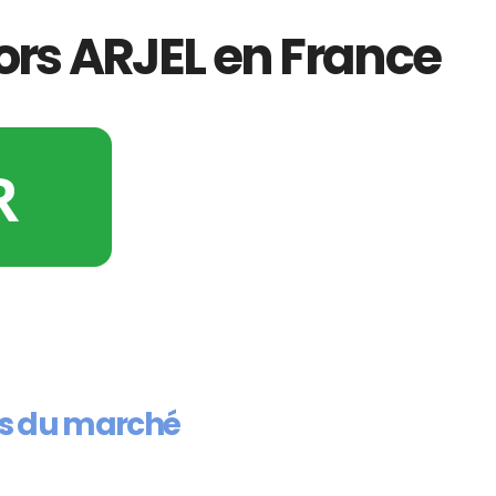
rs ARJEL en France
R
rs du marché