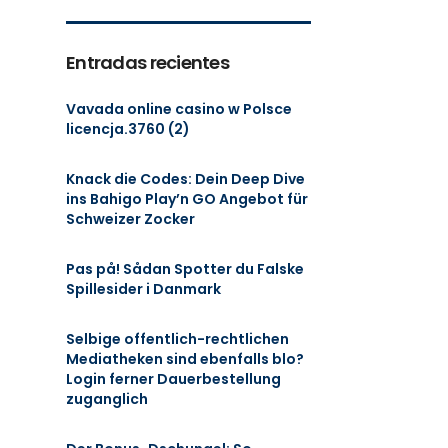
Entradas recientes
Vavada online casino w Polsce
licencja.3760 (2)
Knack die Codes: Dein Deep Dive
ins Bahigo Play’n GO Angebot für
Schweizer Zocker
Pas på! Sådan Spotter du Falske
Spillesider i Danmark
Selbige offentlich-rechtlichen
Mediatheken sind ebenfalls blo?
Login ferner Dauerbestellung
zuganglich