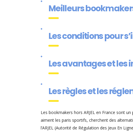
Meilleurs bookmakers
Les conditions pour s’i
Les avantages et les 
Les règles et les régl
Les bookmakers hors ARJEL en France sont un p
aiment les paris sportifs, cherchent des altern
l’ARJEL (Autorité de Régulation des Jeux En Lign