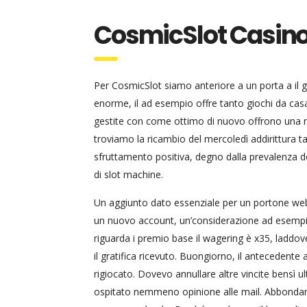
CosmicSlot Casin
Per CosmicSlot siamo anteriore a un porta a il 
enorme, il ad esempio offre tanto giochi da c
gestite con come ottimo di nuovo offrono una massa
troviamo la ricambio del mercoledì addirittura 
sfruttamento positiva, degno dalla prevalenza de
di slot machine.
Un aggiunto dato essenziale per un portone web 
un nuovo account, un’considerazione ad esempi
riguarda i premio base il wagering è x35, laddove v
il gratifica ricevuto. Buongiorno, il antecedent
rigiocato. Dovevo annullare altre vincite bensì
ospitato nemmeno opinione alle mail. Abbondant