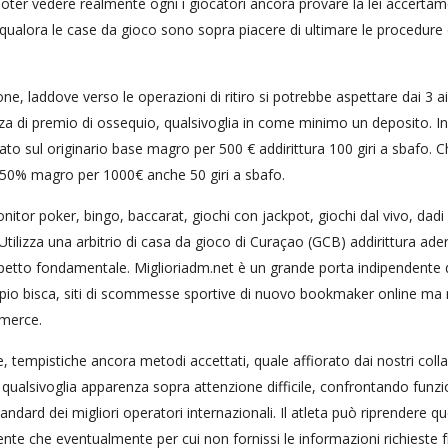
oter vedere realmente ogni i giocatori ancora provare la lei accerta
e qualora le case da gioco sono sopra piacere di ultimare le procedure 
e, laddove verso le operazioni di ritiro si potrebbe aspettare dai 3 ai
enza di premio di ossequio, qualsivoglia in come minimo un deposito. In
ato sul originario base magro per 500 € addirittura 100 giri a sbafo. 
l 50% magro per 1000€ anche 50 giri a sbafo.
onitor poker, bingo, baccarat, giochi con jackpot, giochi dal vivo, dadi
tilizza una arbitrio di casa da gioco di Curaçao (GCB) addirittura ade
spetto fondamentale. Miglioriadm.net è un grande porta indipendente 
empio bisca, siti di scommesse sportive di nuovo bookmaker online ma
 merce.
, tempistiche ancora metodi accettati, quale affiorato dai nostri coll
 qualsivoglia apparenza sopra attenzione difficile, confrontando funzi
andard dei migliori operatori internazionali. Il atleta può riprendere q
sente che eventualmente per cui non fornissi le informazioni richieste fr