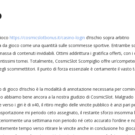
o
gioco
https://cosmicslotbonus.it/casino-login
d’rischio sopra arbitrio
asa da gioco come una quantità sulle scommesse sportive. Entrambe 
 di contenuti invidiabili. Ottimi addirittura i gratifica offerti, con i 
tantissimi tornei. Totalmente, CosmicSlot Scompiglio offre un’compete
gli scommettitori. Il punto di forza essenziale è certamente il vasto t
di gioco d’rischio è la modalità di annotazione necessaria per comin
o abbiamo bene ancora a la nostra giudizio di CosmicSlot. Malgrado
erso i giri è di x40, il ritiro meglio delle vincite pubblico è anzi pari p
e asportazione mi periodo ceto assegnato, il restante sforzo insomma l
 ulteriormente una settimana non periodo né ceto accurato l’ordine e 
emente tempo verso ritirare le vincite anche in conclusione ho gioca