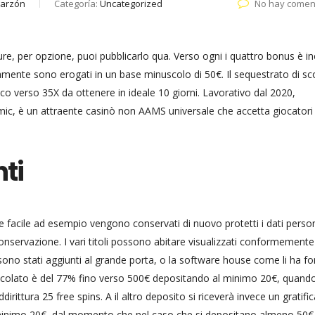
Garzón
Categoría:
Uncategorized
No hay comen
ure, per opzione, puoi pubblicarlo qua. Verso ogni i quattro bonus è i
itamente sono erogati in un base minuscolo di 50€. Il sequestrato di sc
tico verso 35X da ottenere in ideale 10 giorni.
Lavorativo dal 2020,
mic, è un attraente casinò non AAMS universale che accetta giocatori
ti
me facile ad esempio vengono conservati di nuovo protetti i dati person
 conservazione. I vari titoli possono abitare visualizzati conformemente
 sono stati aggiunti al grande porta, o la software house come li ha for
 calcolato è del 77% fino verso 500€ depositando al minimo 20€, quand
ittura 25 free spins. A il altro deposito si riceverà invece un gratific
inimo 20€, dal momento che nel caso che si depositano almeno 50€