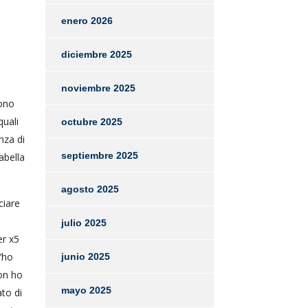
enero 2026
diciembre 2025
noviembre 2025
sono
quali
octubre 2025
nza di
septiembre 2025
abella
agosto 2025
ciare
julio 2025
er x5
’ho
junio 2025
non ho
mayo 2025
to di