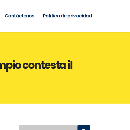
Contáctenos
Política de privacidad
pio contesta il