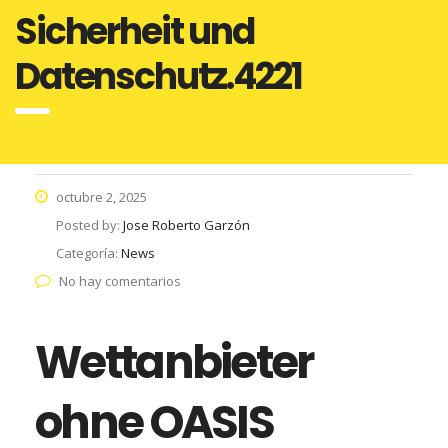
Sicherheit und
Datenschutz.4221
octubre 2, 2025
Posted by:
Jose Roberto Garzón
Categoría:
News
No hay comentarios
Wettanbieter
ohne OASIS