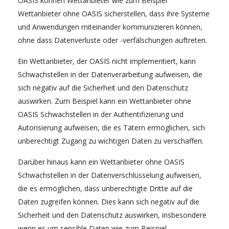
OASIS können Wettanbieter wie zum Beispiel
Wettanbieter ohne OASIS sicherstellen, dass ihre Systeme
und Anwendungen miteinander kommunizieren können,
ohne dass Datenverluste oder -verfälschungen auftreten.
Ein Wettanbieter, der OASIS nicht implementiert, kann
Schwachstellen in der Datenverarbeitung aufweisen, die
sich negativ auf die Sicherheit und den Datenschutz
auswirken. Zum Beispiel kann ein Wettanbieter ohne
OASIS Schwachstellen in der Authentifizierung und
Autorisierung aufweisen, die es Tätern ermöglichen, sich
unberechtigt Zugang zu wichtigen Daten zu verschaffen.
Darüber hinaus kann ein Wettanbieter ohne OASIS
Schwachstellen in der Datenverschlüsselung aufweisen,
die es ermöglichen, dass unberechtigte Dritte auf die
Daten zugreifen können. Dies kann sich negativ auf die
Sicherheit und den Datenschutz auswirken, insbesondere
wenn es um sensible Daten wie zum Beispiel