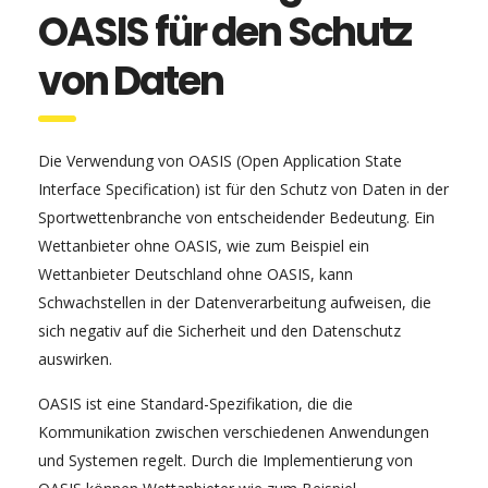
OASIS für den Schutz
von Daten
Die Verwendung von OASIS (Open Application State
Interface Specification) ist für den Schutz von Daten in der
Sportwettenbranche von entscheidender Bedeutung. Ein
Wettanbieter ohne OASIS, wie zum Beispiel ein
Wettanbieter Deutschland ohne OASIS, kann
Schwachstellen in der Datenverarbeitung aufweisen, die
sich negativ auf die Sicherheit und den Datenschutz
auswirken.
OASIS ist eine Standard-Spezifikation, die die
Kommunikation zwischen verschiedenen Anwendungen
und Systemen regelt. Durch die Implementierung von