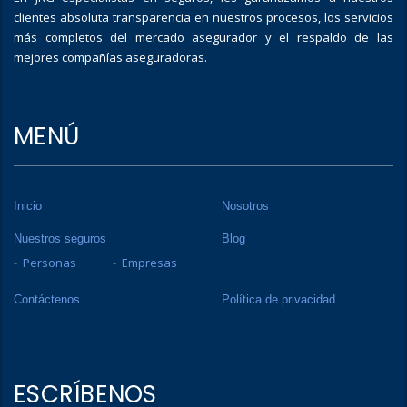
clientes absoluta transparencia en nuestros procesos, los servicios
más completos del mercado asegurador y el respaldo de las
mejores compañías aseguradoras.
MENÚ
Inicio
Nosotros
Nuestros seguros
Blog
Personas
Empresas
Contáctenos
Política de privacidad
ESCRÍBENOS