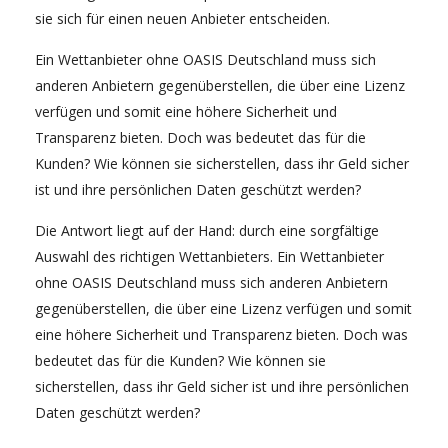
sie sich für einen neuen Anbieter entscheiden.
Ein Wettanbieter ohne OASIS Deutschland muss sich
anderen Anbietern gegenüberstellen, die über eine Lizenz
verfügen und somit eine höhere Sicherheit und
Transparenz bieten. Doch was bedeutet das für die
Kunden? Wie können sie sicherstellen, dass ihr Geld sicher
ist und ihre persönlichen Daten geschützt werden?
Die Antwort liegt auf der Hand: durch eine sorgfältige
Auswahl des richtigen Wettanbieters. Ein Wettanbieter
ohne OASIS Deutschland muss sich anderen Anbietern
gegenüberstellen, die über eine Lizenz verfügen und somit
eine höhere Sicherheit und Transparenz bieten. Doch was
bedeutet das für die Kunden? Wie können sie
sicherstellen, dass ihr Geld sicher ist und ihre persönlichen
Daten geschützt werden?