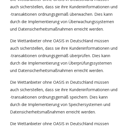
auch sicherstellen, dass sie ihre Kundeninformationen und
-transaktionen ordnungsgemäß überwachen. Dies kann
durch die Implementierung von Überwachungssystemen
und Datensicherheitsmaßnahmen erreicht werden.
Die Wettanbieter ohne OASIS in Deutschland müssen
auch sicherstellen, dass sie ihre Kundeninformationen und
-transaktionen ordnungsgemäß überprüfen. Dies kann
durch die Implementierung von Überprüfungssystemen
und Datensicherheitsmaßnahmen erreicht werden.
Die Wettanbieter ohne OASIS in Deutschland müssen
auch sicherstellen, dass sie ihre Kundeninformationen und
-transaktionen ordnungsgemäß speichern. Dies kann
durch die Implementierung von Speichersystemen und
Datensicherheitsmaßnahmen erreicht werden.
Die Wettanbieter ohne OASIS in Deutschland müssen