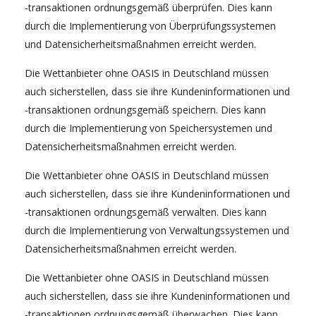
-transaktionen ordnungsgemäß überprüfen. Dies kann
durch die Implementierung von Überprüfungssystemen
und Datensicherheitsmaßnahmen erreicht werden.
Die Wettanbieter ohne OASIS in Deutschland müssen
auch sicherstellen, dass sie ihre Kundeninformationen und
-transaktionen ordnungsgemäß speichern. Dies kann
durch die Implementierung von Speichersystemen und
Datensicherheitsmaßnahmen erreicht werden.
Die Wettanbieter ohne OASIS in Deutschland müssen
auch sicherstellen, dass sie ihre Kundeninformationen und
-transaktionen ordnungsgemäß verwalten. Dies kann
durch die Implementierung von Verwaltungssystemen und
Datensicherheitsmaßnahmen erreicht werden.
Die Wettanbieter ohne OASIS in Deutschland müssen
auch sicherstellen, dass sie ihre Kundeninformationen und
-transaktionen ordnungsgemäß überwachen. Dies kann