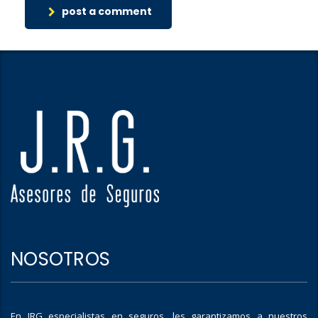
post a comment
NOSOTROS
En JRG especialistas en seguros, les garantizamos a nuestros