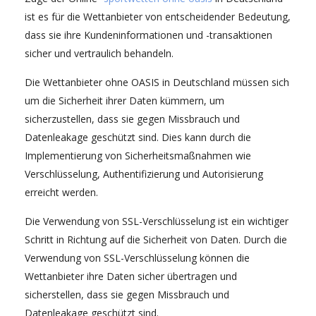
ist es für die Wettanbieter von entscheidender Bedeutung,
dass sie ihre Kundeninformationen und -transaktionen
sicher und vertraulich behandeln.
Die Wettanbieter ohne OASIS in Deutschland müssen sich
um die Sicherheit ihrer Daten kümmern, um
sicherzustellen, dass sie gegen Missbrauch und
Datenleakage geschützt sind. Dies kann durch die
Implementierung von Sicherheitsmaßnahmen wie
Verschlüsselung, Authentifizierung und Autorisierung
erreicht werden.
Die Verwendung von SSL-Verschlüsselung ist ein wichtiger
Schritt in Richtung auf die Sicherheit von Daten. Durch die
Verwendung von SSL-Verschlüsselung können die
Wettanbieter ihre Daten sicher übertragen und
sicherstellen, dass sie gegen Missbrauch und
Datenleakage geschützt sind.