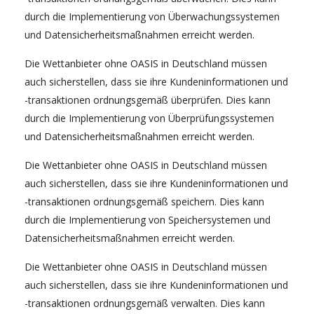
durch die Implementierung von Überwachungssystemen
und Datensicherheitsmaßnahmen erreicht werden.
Die Wettanbieter ohne OASIS in Deutschland müssen
auch sicherstellen, dass sie ihre Kundeninformationen und
-transaktionen ordnungsgemäß überprüfen. Dies kann
durch die Implementierung von Überprüfungssystemen
und Datensicherheitsmaßnahmen erreicht werden.
Die Wettanbieter ohne OASIS in Deutschland müssen
auch sicherstellen, dass sie ihre Kundeninformationen und
-transaktionen ordnungsgemäß speichern. Dies kann
durch die Implementierung von Speichersystemen und
Datensicherheitsmaßnahmen erreicht werden.
Die Wettanbieter ohne OASIS in Deutschland müssen
auch sicherstellen, dass sie ihre Kundeninformationen und
-transaktionen ordnungsgemäß verwalten. Dies kann