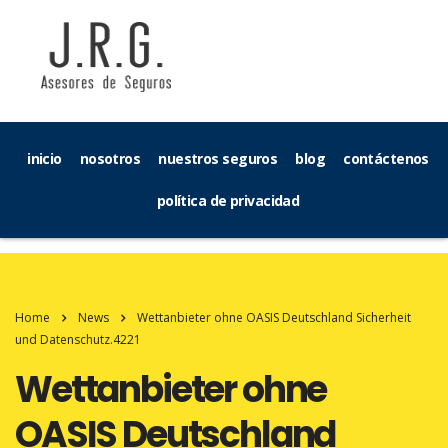
inicio
nosotros
nuestros seguros
blog
contáctenos
política de privacidad
Home
News
Wettanbieter ohne OASIS Deutschland Sicherheit
und Datenschutz.4221
Wettanbieter ohne
OASIS Deutschland