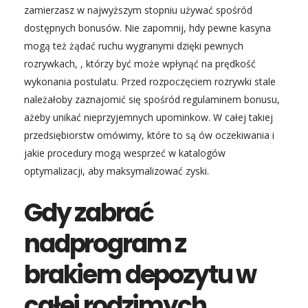
zamierzasz w najwyższym stopniu używać spośród
dostępnych bonusów. Nie zapomnij, hdy pewne kasyna
mogą też żądać ruchu wygranymi dzięki pewnych
rozrywkach, , którzy być może wpłynąć na prędkość
wykonania postulatu. Przed rozpoczęciem rozrywki stale
należałoby zaznajomić się spośród regulaminem bonusu,
ażeby unikać nieprzyjemnych upominkow. W całej takiej
przedsiębiorstw omówimy, które to są ów oczekiwania i
jakie procedury mogą wesprzeć w katalogów
optymalizacji, aby maksymalizować zyski.
Gdy zabrać
nadprogram z
brakiem depozytu w
całej rodzimych