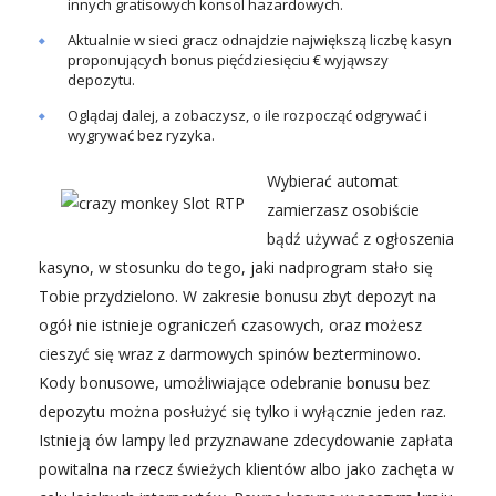
innych gratisowych konsol hazardowych.
Aktualnie w sieci gracz odnajdzie największą liczbę kasyn
proponujących bonus pięćdziesięciu € wyjąwszy
depozytu.
Oglądaj dalej, a zobaczysz, o ile rozpocząć odgrywać i
wygrywać bez ryzyka.
Wybierać automat
zamierzasz osobiście
bądź używać z ogłoszenia
kasyno, w stosunku do tego, jaki nadprogram stało się
Tobie przydzielono. W zakresie bonusu zbyt depozyt na
ogół nie istnieje ograniczeń czasowych, oraz możesz
cieszyć się wraz z darmowych spinów bezterminowo.
Kody bonusowe, umożliwiające odebranie bonusu bez
depozytu można posłużyć się tylko i wyłącznie jeden raz.
Istnieją ów lampy led przyznawane zdecydowanie zapłata
powitalna na rzecz świeżych klientów albo jako zachęta w