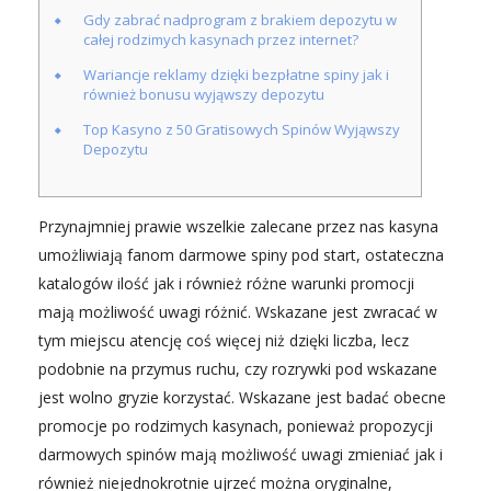
Gdy zabrać nadprogram z brakiem depozytu w
całej rodzimych kasynach przez internet?
Wariancje reklamy dzięki bezpłatne spiny jak i
również bonusu wyjąwszy depozytu
Top Kasyno z 50 Gratisowych Spinów Wyjąwszy
Depozytu
Przynajmniej prawie wszelkie zalecane przez nas kasyna
umożliwiają fanom darmowe spiny pod start, ostateczna
katalogów ilość jak i również różne warunki promocji
mają możliwość uwagi różnić. Wskazane jest zwracać w
tym miejscu atencję coś więcej niż dzięki liczba, lecz
podobnie na przymus ruchu, czy rozrywki pod wskazane
jest wolno gryzie korzystać.
Wskazane jest badać obecne
promocje po rodzimych kasynach, ponieważ propozycji
darmowych spinów mają możliwość uwagi zmieniać jak i
również niejednokrotnie ujrzeć można oryginalne,