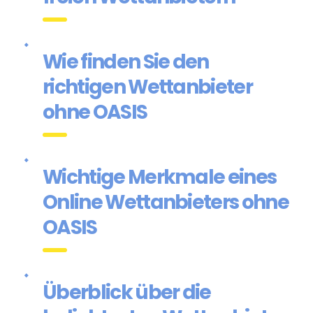
Wie finden Sie den
richtigen Wettanbieter
ohne OASIS
Wichtige Merkmale eines
Online Wettanbieters ohne
OASIS
Überblick über die