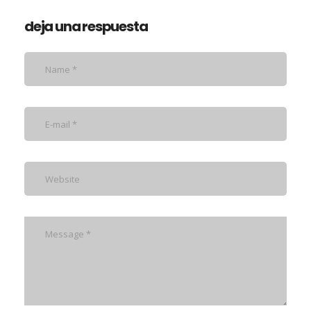
deja una respuesta