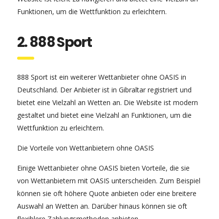
Funktionen, um die Wettfunktion zu erleichtern.
2. 888 Sport
888 Sport ist ein weiterer Wettanbieter ohne OASIS in
Deutschland. Der Anbieter ist in Gibraltar registriert und
bietet eine Vielzahl an Wetten an. Die Website ist modern
gestaltet und bietet eine Vielzahl an Funktionen, um die
Wettfunktion zu erleichtern.
Die Vorteile von Wettanbietern ohne OASIS
Einige Wettanbieter ohne OASIS bieten Vorteile, die sie
von Wettanbietern mit OASIS unterscheiden. Zum Beispiel
können sie oft höhere Quote anbieten oder eine breitere
Auswahl an Wetten an. Darüber hinaus können sie oft
flexiblere Zahlungsmethoden anbieten.