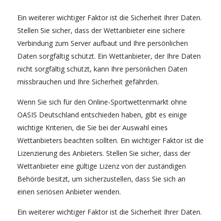
Ein weiterer wichtiger Faktor ist die Sicherheit Ihrer Daten.
Stellen Sie sicher, dass der Wettanbieter eine sichere
Verbindung zum Server aufbaut und Ihre persönlichen
Daten sorgfältig schützt. Ein Wettanbieter, der Ihre Daten
nicht sorgfältig schützt, kann Ihre persönlichen Daten
missbrauchen und Ihre Sicherheit gefährden.
Wenn Sie sich für den Online-Sportwettenmarkt ohne
OASIS Deutschland entschieden haben, gibt es einige
wichtige Kriterien, die Sie bei der Auswahl eines
Wettanbieters beachten sollten. Ein wichtiger Faktor ist die
Lizenzierung des Anbieters. Stellen Sie sicher, dass der
Wettanbieter eine gültige Lizenz von der zuständigen
Behörde besitzt, um sicherzustellen, dass Sie sich an
einen seriösen Anbieter wenden.
Ein weiterer wichtiger Faktor ist die Sicherheit Ihrer Daten.