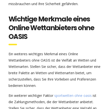
missbrauchen und Ihre Sicherheit gefährden.
Wichtige Merkmale eines
Online Wettanbieters ohne
OASIS
Ein weiteres wichtiges Merkmal eines Online
Wettanbieters ohne OASIS ist die Vielfalt an Wetten und
Wettenarten. Stellen Sie sicher, dass der Wettanbieter eine
breite Palette an Wetten und Wettenarten bietet, um
sicherzustellen, dass Sie Ihre Vorlieben und Präferenzen
bedienen können.
Ein weiterer wichtiger Faktor
sportwetten ohne oasis
ist
die Zahlungsmethoden, die der Wettanbieter anbietet.
Stellen Sie sicher, dass der Wettanbieter eine Vielzahl an