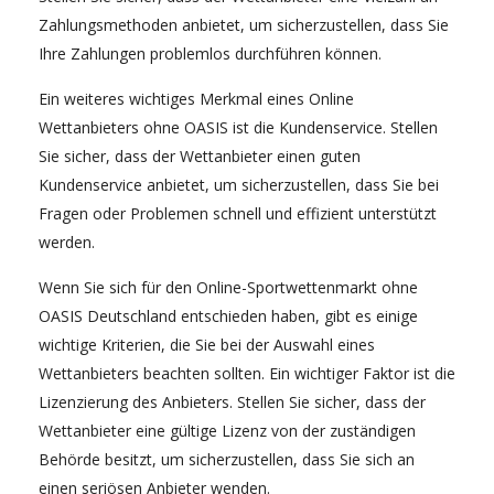
Zahlungsmethoden anbietet, um sicherzustellen, dass Sie
Ihre Zahlungen problemlos durchführen können.
Ein weiteres wichtiges Merkmal eines Online
Wettanbieters ohne OASIS ist die Kundenservice. Stellen
Sie sicher, dass der Wettanbieter einen guten
Kundenservice anbietet, um sicherzustellen, dass Sie bei
Fragen oder Problemen schnell und effizient unterstützt
werden.
Wenn Sie sich für den Online-Sportwettenmarkt ohne
OASIS Deutschland entschieden haben, gibt es einige
wichtige Kriterien, die Sie bei der Auswahl eines
Wettanbieters beachten sollten. Ein wichtiger Faktor ist die
Lizenzierung des Anbieters. Stellen Sie sicher, dass der
Wettanbieter eine gültige Lizenz von der zuständigen
Behörde besitzt, um sicherzustellen, dass Sie sich an
einen seriösen Anbieter wenden.