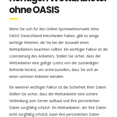
ohne OASIS
Wenn Sie sich für den Online-Sportwettenmarkt ohne
OASIS Deutschland entschieden haben, gibt es einige
wichtige Kriterien, die Sie bei der Auswahl eines
Wettanbieters beachten sollten. Ein wichtiger Faktor ist die
Lizenzierung des Anbieters. Stellen Sie sicher, dass der
Wettanbieter eine gültige Lizenz von der zuständigen
Behörde besitzt, um sicherzustellen, dass Sie sich an
einen seriösen Anbieter wenden.
Ein weiterer wichtiger Faktor ist die Sicherheit Ihrer Daten.
Stellen Sie sicher, dass der Wettanbieter eine sichere
Verbindung zum Server aufbaut und Ihre persönlichen
Daten sorgfältig schützt. Ein Wettanbieter, der Ihre Daten
nicht sorgfältig schützt, kann Ihre persönlichen Daten