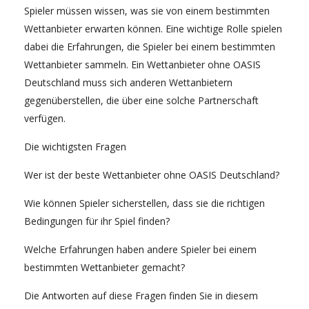
Spieler müssen wissen, was sie von einem bestimmten
Wettanbieter erwarten können. Eine wichtige Rolle spielen
dabei die Erfahrungen, die Spieler bei einem bestimmten
Wettanbieter sammeln. Ein Wettanbieter ohne OASIS
Deutschland muss sich anderen Wettanbietern
gegenüberstellen, die über eine solche Partnerschaft
verfügen.
Die wichtigsten Fragen
Wer ist der beste Wettanbieter ohne OASIS Deutschland?
Wie können Spieler sicherstellen, dass sie die richtigen
Bedingungen für ihr Spiel finden?
Welche Erfahrungen haben andere Spieler bei einem
bestimmten Wettanbieter gemacht?
Die Antworten auf diese Fragen finden Sie in diesem