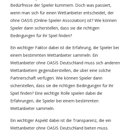
Bedürfnisse der Spieler kümmern. Doch was passiert,
wenn man sich für einen Wettanbieter entscheidet, der
ohne OASIS (Online-Spieler-Assoziation) ist? Wie können
Spieler dann sicherstellen, dass sie die richtigen
Bedingungen für ihr Spiel finden?
Ein wichtiger Faktor dabei ist die Erfahrung, die Spieler bei
einem bestimmten Wettanbieter sammeln. Ein
Wettanbieter ohne OASIS Deutschland muss sich anderen
Wettanbietern gegenüberstellen, die über eine solche
Partnerschaft verfügen. Wie können Spieler dann
sicherstellen, dass sie die richtigen Bedingungen für ihr
Spiel finden? Eine wichtige Rolle spielen dabei die
Erfahrungen, die Spieler bei einem bestimmten
Wettanbieter sammeln.
Ein wichtiger Aspekt dabei ist die Transparenz, die ein
Wettanbieter ohne OASIS Deutschland bieten muss.