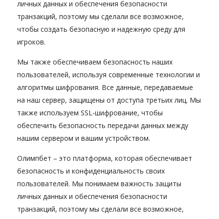
личных данных и обеспечения безопасности
транзакций, поэтому мы сделали все возможное,
чтобы создать безопасную и надежную среду для
игроков.
Мы также обеспечиваем безопасность наших
пользователей, используя современные технологии и
алгоритмы шифрования. Все данные, передаваемые
на наш сервер, защищены от доступа третьих лиц. Мы
также используем SSL-шифрование, чтобы
обеспечить безопасность передачи данных между
нашим сервером и вашим устройством.
Олимпбет – это платформа, которая обеспечивает
безопасность и конфиденциальность своих
пользователей. Мы понимаем важность защиты
личных данных и обеспечения безопасности
транзакций, поэтому мы сделали все возможное,