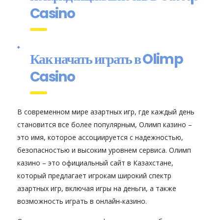
Casino
Как начать играть в Olimp
Casino
В современном мире азартных игр, где каждый день
становится все более популярным, Олимп казино –
это имя, которое ассоциируется с надежностью,
безопасностью и высоким уровнем сервиса. Олимп
казино – это официальный сайт в Казахстане,
который предлагает игрокам широкий спектр
азартных игр, включая игры на деньги, а также
возможность играть в онлайн-казино.