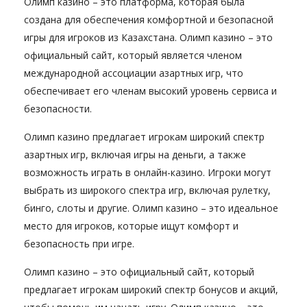
Олимп казино – это платформа, которая была
создана для обеспечения комфортной и безопасной
игры для игроков из Казахстана. Олимп казино – это
официальный сайт, который является членом
международной ассоциации азартных игр, что
обеспечивает его членам высокий уровень сервиса и
безопасности.
Олимп казино предлагает игрокам широкий спектр
азартных игр, включая игры на деньги, а также
возможность играть в онлайн-казино. Игроки могут
выбрать из широкого спектра игр, включая рулетку,
бинго, слоты и другие. Олимп казино – это идеальное
место для игроков, которые ищут комфорт и
безопасность при игре.
Олимп казино – это официальный сайт, который
предлагает игрокам широкий спектр бонусов и акций,