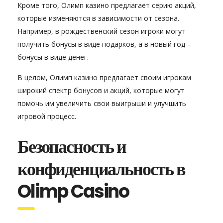
Кроме того, Олимп казино предлагает серию акций,
которые изменяются в зависимости от сезона.
Например, в рождественский сезон игроки могут
получить бонусы в виде подарков, а в новый год –
бонусы в виде денег.
В целом, Олимп казино предлагает своим игрокам
широкий спектр бонусов и акций, которые могут
помочь им увеличить свои выигрыши и улучшить
игровой процесс.
Безопасность и
конфиденциальность в
Olimp Casino