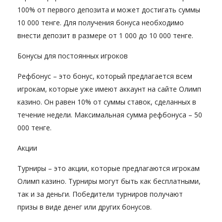
100% от первого депозита и может достигать суммы
10 000 тенге. Для получения бонуса необходимо
внести депозит в размере от 1 000 до 10 000 тенге.
Бонусы для постоянных игроков
Рефбонус – это бонус, который предлагается всем
игрокам, которые уже имеют аккаунт на сайте Олимп
казино. Он равен 10% от суммы ставок, сделанных в
течение недели. Максимальная сумма рефбонуса – 50
000 тенге.
Акции
Турниры – это акции, которые предлагаются игрокам
Олимп казино. Турниры могут быть как бесплатными,
так и за деньги. Победители турниров получают
призы в виде денег или других бонусов.