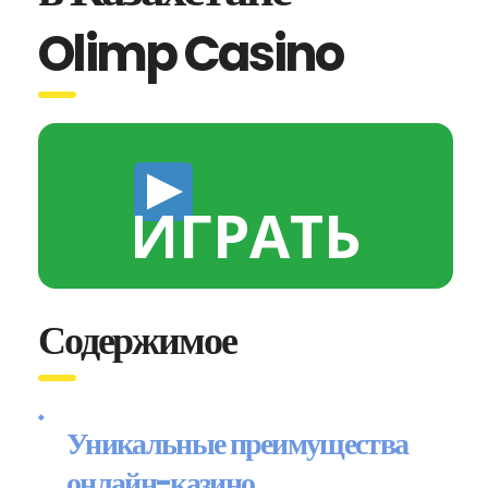
Olimp Casino
ИГРАТЬ
Содержимое
Уникальные преимущества
онлайн-казино