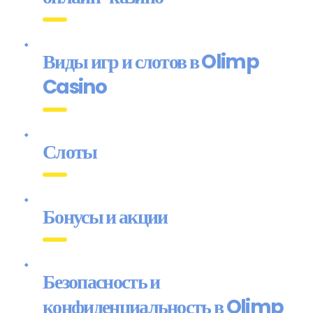
Виды игр и слотов в Olimp
Casino
Слоты
Бонусы и акции
Безопасность и
конфиденциальность в Olimp