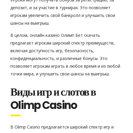
депозит, и за участие в турнирах. Это позволяет
игрокам увеличить свой банкролл и улучшить свои
шансы на выигрыш.
В целом, онлайн-казино Олимп Бет скачать
предлагает игрокам широкий спектр преимуществ,
включая доступность игр, безопасность,
конфиденциальность, и различные бонусы. Это
позволяет игрокам играть в любое время и из любой
точки мира, и улучшить свои шансы на выигрыш.
Виды игр и слотов в
Olimp Casino
В Olimp Casino предлагается широкий спектр игр и