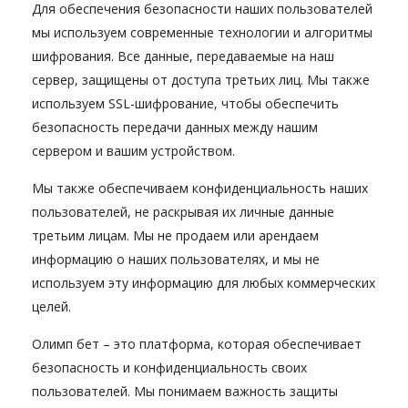
Для обеспечения безопасности наших пользователей
мы используем современные технологии и алгоритмы
шифрования. Все данные, передаваемые на наш
сервер, защищены от доступа третьих лиц. Мы также
используем SSL-шифрование, чтобы обеспечить
безопасность передачи данных между нашим
сервером и вашим устройством.
Мы также обеспечиваем конфиденциальность наших
пользователей, не раскрывая их личные данные
третьим лицам. Мы не продаем или арендаем
информацию о наших пользователях, и мы не
используем эту информацию для любых коммерческих
целей.
Олимп бет – это платформа, которая обеспечивает
безопасность и конфиденциальность своих
пользователей. Мы понимаем важность защиты