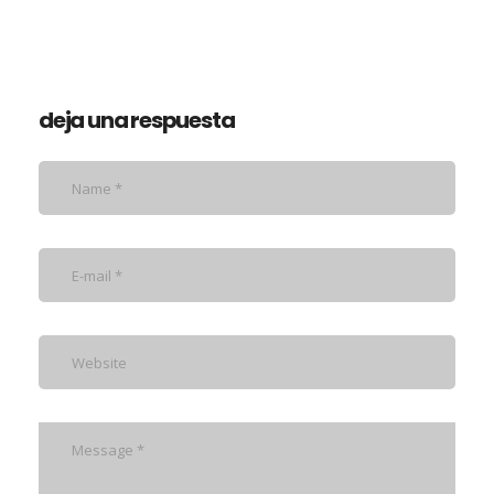
deja una respuesta