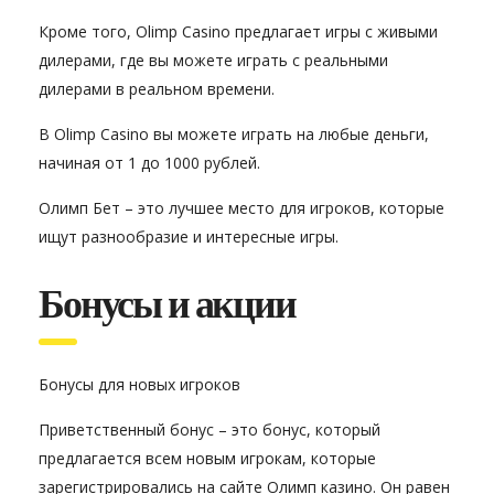
Кроме того, Olimp Casino предлагает игры с живыми
дилерами, где вы можете играть с реальными
дилерами в реальном времени.
В Olimp Casino вы можете играть на любые деньги,
начиная от 1 до 1000 рублей.
Олимп Бет – это лучшее место для игроков, которые
ищут разнообразие и интересные игры.
Бонусы и акции
Бонусы для новых игроков
Приветственный бонус – это бонус, который
предлагается всем новым игрокам, которые
зарегистрировались на сайте Олимп казино. Он равен