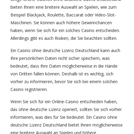
bieten Ihnen eine breitere Auswahl an Spielen, wie zum
Beispiel Blackjack, Roulette, Baccarat oder Video-Slot-
Maschinen. Sie können auch höhere Gewinnchancen
haben, wenn Sie sich für ein solches Casino entscheiden.
Allerdings gibt es auch Risiken, die Sie beachten sollten.
Ein Casino ohne deutsche Lizenz Deutschland kann auch
Ihre persönlichen Daten nicht sicher speichern, was
bedeutet, dass Ihre Daten möglicherweise in die Hände
von Dritten fallen können. Deshalb ist es wichtig, sich
vorher zu informieren, bevor Sie sich bei einem solchen
Casino registrieren.
Wenn Sie sich für ein Online-Casino entschieden haben,
das ohne deutsche Lizenz operiert, sollten Sie sich vorher
informieren, was dies für Sie bedeutet. Ein Casino ohne
deutsche Lizenz Deutschland bietet Ihnen möglicherweise
eine breitere Auswahl an Spielen und höhere