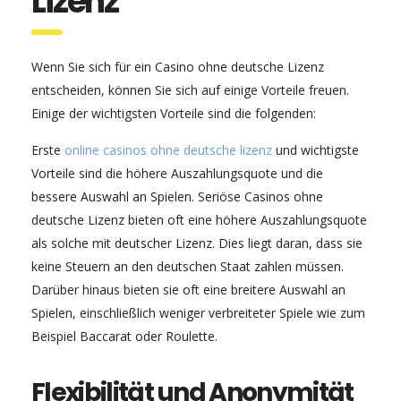
Lizenz
Wenn Sie sich für ein Casino ohne deutsche Lizenz
entscheiden, können Sie sich auf einige Vorteile freuen.
Einige der wichtigsten Vorteile sind die folgenden:
Erste
online casinos ohne deutsche lizenz
und wichtigste
Vorteile sind die höhere Auszahlungsquote und die
bessere Auswahl an Spielen. Seriöse Casinos ohne
deutsche Lizenz bieten oft eine höhere Auszahlungsquote
als solche mit deutscher Lizenz. Dies liegt daran, dass sie
keine Steuern an den deutschen Staat zahlen müssen.
Darüber hinaus bieten sie oft eine breitere Auswahl an
Spielen, einschließlich weniger verbreiteter Spiele wie zum
Beispiel Baccarat oder Roulette.
Flexibilität und Anonymität