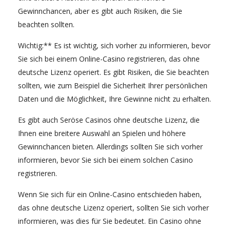
Gewinnchancen, aber es gibt auch Risiken, die Sie
beachten sollten.
Wichtig:** Es ist wichtig, sich vorher zu informieren, bevor
Sie sich bei einem Online-Casino registrieren, das ohne
deutsche Lizenz operiert. Es gibt Risiken, die Sie beachten
sollten, wie zum Beispiel die Sicherheit Ihrer persönlichen
Daten und die Möglichkeit, Ihre Gewinne nicht zu erhalten.
Es gibt auch Seröse Casinos ohne deutsche Lizenz, die
Ihnen eine breitere Auswahl an Spielen und höhere
Gewinnchancen bieten. Allerdings sollten Sie sich vorher
informieren, bevor Sie sich bei einem solchen Casino
registrieren.
Wenn Sie sich für ein Online-Casino entschieden haben,
das ohne deutsche Lizenz operiert, sollten Sie sich vorher
informieren, was dies für Sie bedeutet. Ein Casino ohne