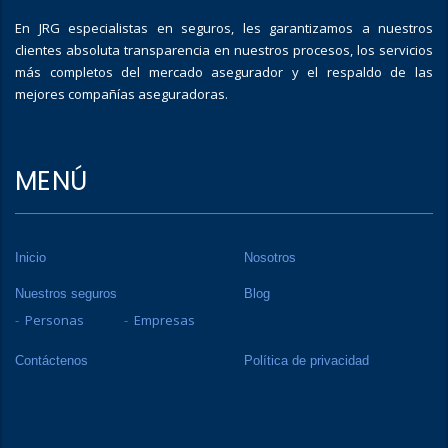
En JRG especialistas en seguros, les garantizamos a nuestros
clientes absoluta transparencia en nuestros procesos, los servicios
más completos del mercado asegurador y el respaldo de las
mejores compañías aseguradoras.
MENÚ
Inicio
Nosotros
Nuestros seguros
Blog
Personas
Empresas
Contáctenos
Política de privacidad