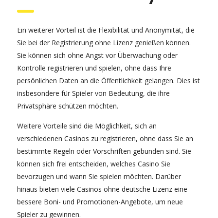
Ein weiterer Vorteil ist die Flexibilität und Anonymität, die
Sie bei der Registrierung ohne Lizenz genießen können.
Sie können sich ohne Angst vor Überwachung oder
Kontrolle registrieren und spielen, ohne dass Ihre
persönlichen Daten an die Öffentlichkeit gelangen. Dies ist
insbesondere für Spieler von Bedeutung, die ihre
Privatsphäre schützen möchten.
Weitere Vorteile sind die Möglichkeit, sich an
verschiedenen Casinos zu registrieren, ohne dass Sie an
bestimmte Regeln oder Vorschriften gebunden sind. Sie
können sich frei entscheiden, welches Casino Sie
bevorzugen und wann Sie spielen möchten. Darüber
hinaus bieten viele Casinos ohne deutsche Lizenz eine
bessere Boni- und Promotionen-Angebote, um neue
Spieler zu gewinnen.