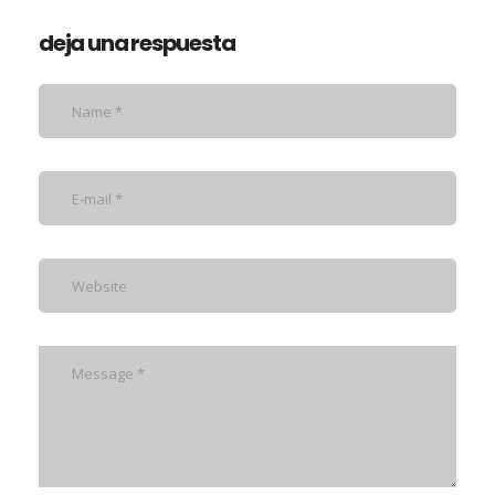
deja una respuesta