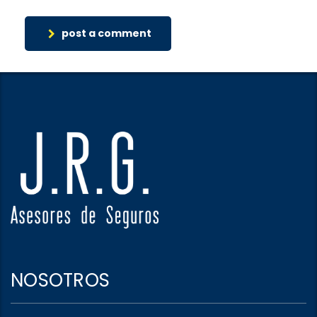
post a comment
NOSOTROS