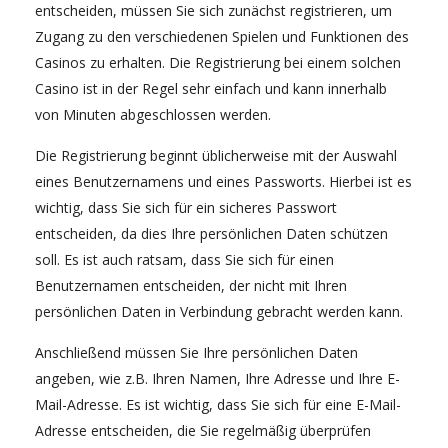
entscheiden, müssen Sie sich zunächst registrieren, um
Zugang zu den verschiedenen Spielen und Funktionen des
Casinos zu erhalten. Die Registrierung bei einem solchen
Casino ist in der Regel sehr einfach und kann innerhalb
von Minuten abgeschlossen werden.
Die Registrierung beginnt üblicherweise mit der Auswahl
eines Benutzernamens und eines Passworts. Hierbei ist es
wichtig, dass Sie sich für ein sicheres Passwort
entscheiden, da dies Ihre persönlichen Daten schützen
soll. Es ist auch ratsam, dass Sie sich für einen
Benutzernamen entscheiden, der nicht mit Ihren
persönlichen Daten in Verbindung gebracht werden kann.
Anschließend müssen Sie Ihre persönlichen Daten
angeben, wie z.B. Ihren Namen, Ihre Adresse und Ihre E-
Mail-Adresse. Es ist wichtig, dass Sie sich für eine E-Mail-
Adresse entscheiden, die Sie regelmäßig überprüfen