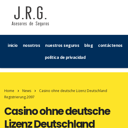
inicio
nosotros
nuestros seguros
blog
contáctenos
política de privacidad
Home
News
Casino ohne deutsche Lizenz Deutschland
Registrierung.2097
Casino ohne deutsche
Lizenz Deutschland