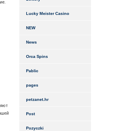
ие.
Lucky Meister Casino
NEW
News
Orca Spins
Pablic
pages
petzanet.hr
ляют
ашей
Post
Pozyczki