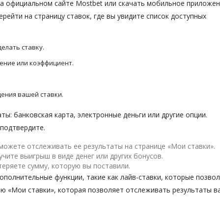
на официальном сайте Mostbet или скачать мобильное приложен
рейти на страницу ставок, где вы увидите список доступных
елать ставку.
жение или коэффициент.
дения вашей ставки.
ы: банковская карта, электронные деньги или другие опции.
 подтвердите.
можете отслеживать ее результаты на странице «Мои ставки».
учите выигрыш в виде денег или других бонусов.
теряете сумму, которую вы поставили.
ополнительные функции, такие как лайв-ставки, которые позво
цию «Мои ставки», которая позволяет отслеживать результаты в