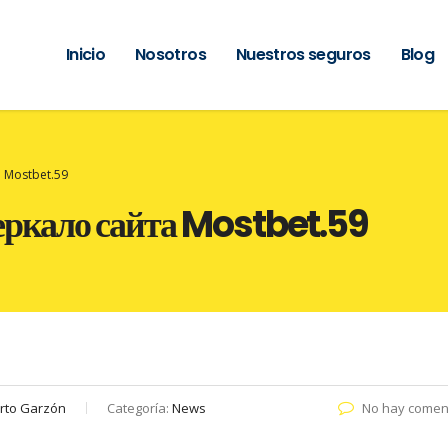
Inicio
Nosotros
Nuestros seguros
Blog
а Mostbet.59
зеркало сайта Mostbet.59
rto Garzón
Categoría:
News
No hay comen