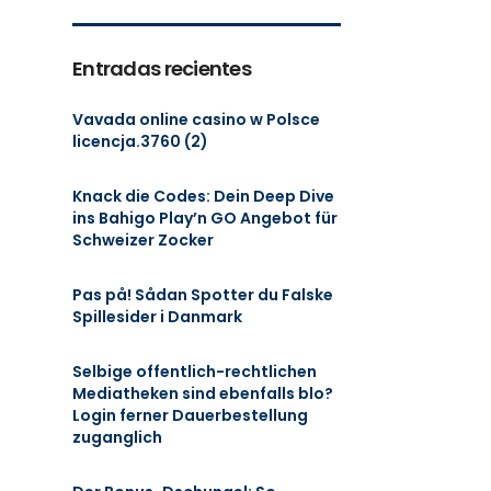
Entradas recientes
Vavada online casino w Polsce
licencja.3760 (2)
Knack die Codes: Dein Deep Dive
ins Bahigo Play’n GO Angebot für
Schweizer Zocker
Pas på! Sådan Spotter du Falske
Spillesider i Danmark
Selbige offentlich-rechtlichen
Mediatheken sind ebenfalls blo?
Login ferner Dauerbestellung
zuganglich