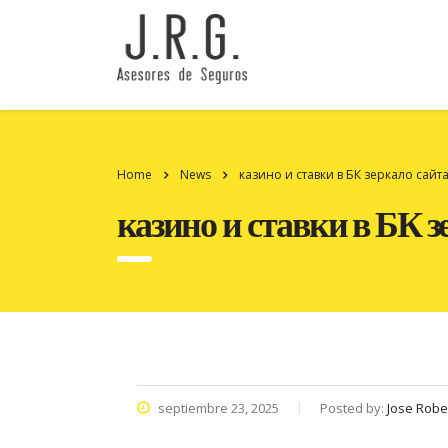
Home
News
казино и ставки в БК зеркало сайт
казино и ставки в БК 
septiembre 23, 2025
Posted by:
Jose Robe