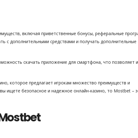
еимуществ, включая приветственные бонусы, реферальные прог
рать с дополнительными средствами и получать дополнительные
озможность скачать приложение для смартфона, что позволяет 
зино, которое предлагает игрокам множество преимуществ и
 вы ищете безопасное и надежное онлайн-казино, то Mostbet – 
в Mostbet