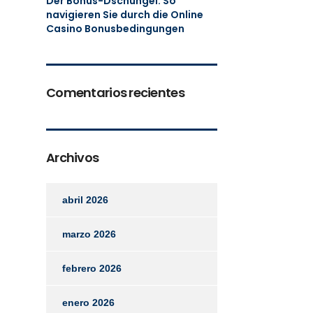
Der Bonus-Dschungel: So
navigieren Sie durch die Online
Casino Bonusbedingungen
Comentarios recientes
Archivos
abril 2026
marzo 2026
febrero 2026
enero 2026