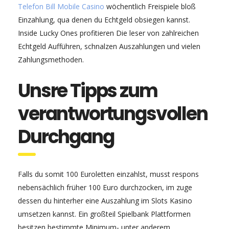
Telefon Bill Mobile Casino
wöchentlich Freispiele bloß
Einzahlung, qua denen du Echtgeld obsiegen kannst.
Inside Lucky Ones profitieren Die leser von zahlreichen
Echtgeld Aufführen, schnalzen Auszahlungen und vielen
Zahlungsmethoden.
Unsre Tipps zum
verantwortungsvollen
Durchgang
Falls du somit 100 Euroletten einzahlst, musst respons
nebensächlich früher 100 Euro durchzocken, im zuge
dessen du hinterher eine Auszahlung im Slots Kasino
umsetzen kannst. Ein großteil Spielbank Plattformen
besitzen bestimmte Minimum- unter anderem