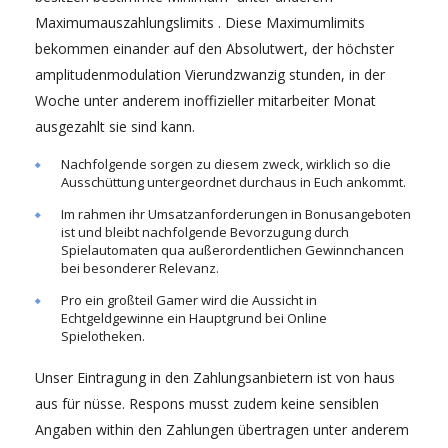
Maximumauszahlungslimits . Diese Maximumlimits
bekommen einander auf den Absolutwert, der höchster
amplitudenmodulation Vierundzwanzig stunden, in der
Woche unter anderem inoffizieller mitarbeiter Monat
ausgezahlt sie sind kann.
Nachfolgende sorgen zu diesem zweck, wirklich so die
Ausschüttung untergeordnet durchaus in Euch ankommt.
Im rahmen ihr Umsatzanforderungen in Bonusangeboten
ist und bleibt nachfolgende Bevorzugung durch
Spielautomaten qua außerordentlichen Gewinnchancen
bei besonderer Relevanz.
Pro ein großteil Gamer wird die Aussicht in
Echtgeldgewinne ein Hauptgrund bei Online
Spielotheken.
Unser Eintragung in den Zahlungsanbietern ist von haus
aus für nüsse. Respons musst zudem keine sensiblen
Angaben within den Zahlungen übertragen unter anderem