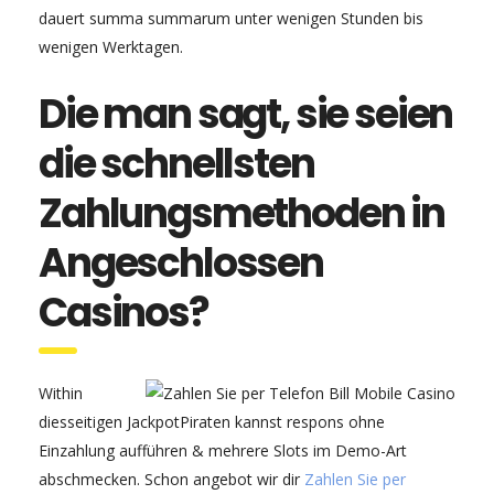
dauert summa summarum unter wenigen Stunden bis
wenigen Werktagen.
Die man sagt, sie seien
die schnellsten
Zahlungsmethoden in
Angeschlossen
Casinos?
Within
diesseitigen JackpotPiraten kannst respons ohne
Einzahlung aufführen & mehrere Slots im Demo-Art
abschmecken. Schon angebot wir dir
Zahlen Sie per