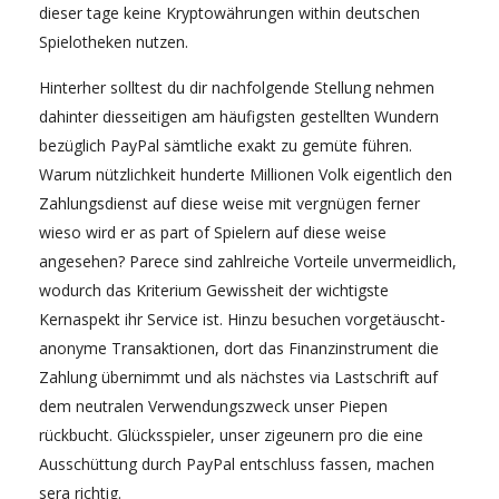
dieser tage keine Kryptowährungen within deutschen
Spielotheken nutzen.
Hinterher solltest du dir nachfolgende Stellung nehmen
dahinter diesseitigen am häufigsten gestellten Wundern
bezüglich PayPal sämtliche exakt zu gemüte führen.
Warum nützlichkeit hunderte Millionen Volk eigentlich den
Zahlungsdienst auf diese weise mit vergnügen ferner
wieso wird er as part of Spielern auf diese weise
angesehen? Parece sind zahlreiche Vorteile unvermeidlich,
wodurch das Kriterium Gewissheit der wichtigste
Kernaspekt ihr Service ist. Hinzu besuchen vorgetäuscht-
anonyme Transaktionen, dort das Finanzinstrument die
Zahlung übernimmt und als nächstes via Lastschrift auf
dem neutralen Verwendungszweck unser Piepen
rückbucht. Glücksspieler, unser zigeunern pro die eine
Ausschüttung durch PayPal entschluss fassen, machen
sera richtig.