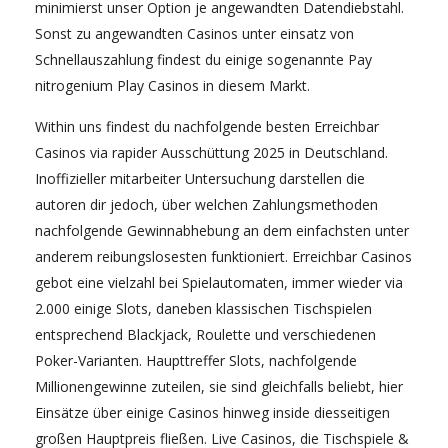
minimierst unser Option je angewandten Datendiebstahl.
Sonst zu angewandten Casinos unter einsatz von
Schnellauszahlung findest du einige sogenannte Pay
nitrogenium Play Casinos in diesem Markt.
Within uns findest du nachfolgende besten Erreichbar
Casinos via rapider Ausschüttung 2025 in Deutschland.
Inoffizieller mitarbeiter Untersuchung darstellen die
autoren dir jedoch, über welchen Zahlungsmethoden
nachfolgende Gewinnabhebung an dem einfachsten unter
anderem reibungslosesten funktioniert. Erreichbar Casinos
gebot eine vielzahl bei Spielautomaten, immer wieder via
2.000 einige Slots, daneben klassischen Tischspielen
entsprechend Blackjack, Roulette und verschiedenen
Poker-Varianten. Haupttreffer Slots, nachfolgende
Millionengewinne zuteilen, sie sind gleichfalls beliebt, hier
Einsätze über einige Casinos hinweg inside diesseitigen
großen Hauptpreis fließen. Live Casinos, die Tischspiele &