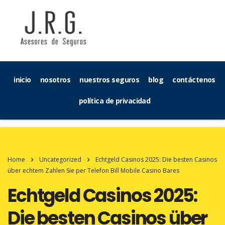
inicio
nosotros
nuestros seguros
blog
contáctenos
política de privacidad
Home
Uncategorized
Echtgeld Casinos 2025: Die besten Casinos
über echtem Zahlen Sie per Telefon Bill Mobile Casino Bares
Echtgeld Casinos 2025:
Die besten Casinos über