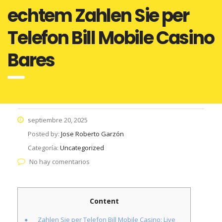
echtem Zahlen Sie per
Telefon Bill Mobile Casino
Bares
septiembre 20, 2025
Posted by:
Jose Roberto Garzón
Categoría:
Uncategorized
No hay comentarios
Content
Zahlen Sie per Telefon Bill Mobile Casino: Live