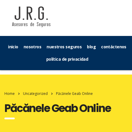
inicio
nosotros
nuestros seguros
blog
contáctenos
política de privacidad
Home
Uncategorized
Păcănele Geab Online
Păcănele Geab Online