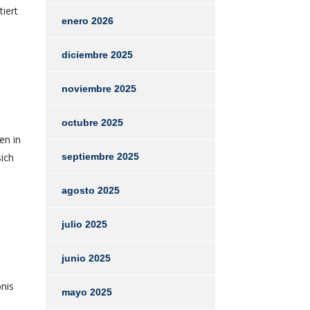
tiert
enero 2026
diciembre 2025
noviembre 2025
octubre 2025
en in
sich
septiembre 2025
agosto 2025
julio 2025
junio 2025
nis
mayo 2025