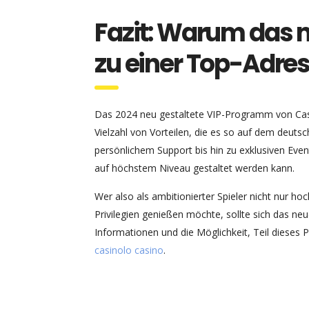
Fazit: Warum das
zu einer Top-Adre
Das 2024 neu gestaltete VIP-Programm von Casi
Vielzahl von Vorteilen, die es so auf dem deu
persönlichem Support bis hin zu exklusiven Even
auf höchstem Niveau gestaltet werden kann.
Wer also als ambitionierter Spieler nicht nur h
Privilegien genießen möchte, sollte sich das 
Informationen und die Möglichkeit, Teil dieses P
casinolo casino
.