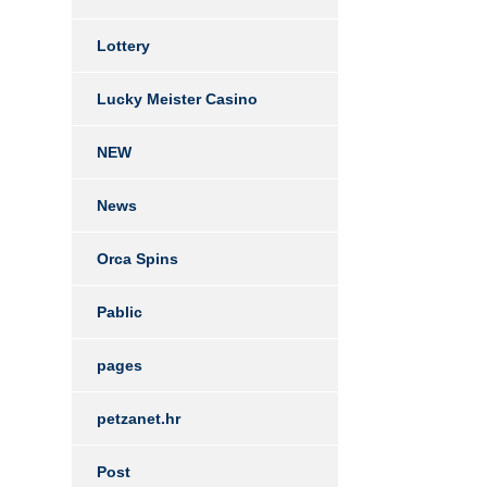
Lottery
Lucky Meister Casino
NEW
News
Orca Spins
Pablic
pages
petzanet.hr
Post