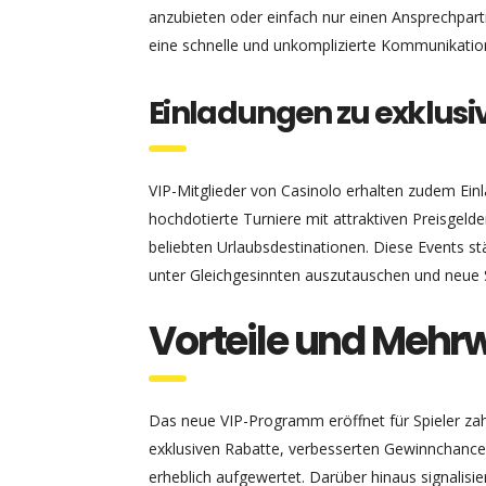
anzubieten oder einfach nur einen Ansprechpartne
eine schnelle und unkomplizierte Kommunikation, 
Einladungen zu exklusi
VIP-Mitglieder von Casinolo erhalten zudem Einl
hochdotierte Turniere mit attraktiven Preisgel
beliebten Urlaubsdestinationen. Diese Events st
unter Gleichgesinnten auszutauschen und neue 
Vorteile und Mehrw
Das neue VIP-Programm eröffnet für Spieler zahl
exklusiven Rabatte, verbesserten Gewinnchance
erheblich aufgewertet. Darüber hinaus signalis