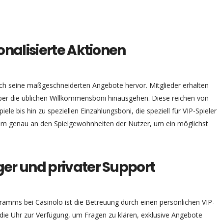
onalisierte Aktionen
h seine maßgeschneiderten Angebote hervor. Mitglieder erhalten
ber die üblichen Willkommensboni hinausgehen. Diese reichen von
ele bis hin zu speziellen Einzahlungsboni, die speziell für VIP-Spieler
gramm genau an den Spielgewohnheiten der Nutzer, um ein möglichst
er und privater Support
gramms bei Casinolo ist die Betreuung durch einen persönlichen VIP-
die Uhr zur Verfügung, um Fragen zu klären, exklusive Angebote