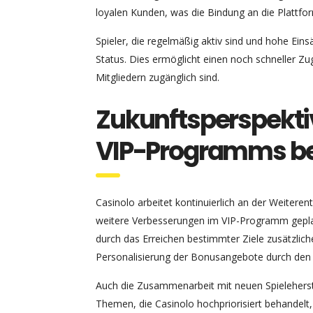
loyalen Kunden, was die Bindung an die Plattfor
Spieler, die regelmäßig aktiv sind und hohe Eins
Status. Dies ermöglicht einen noch schneller Zu
Mitgliedern zugänglich sind.
Zukunftsperspekti
VIP-Programms be
Casinolo arbeitet kontinuierlich an der Weiter
weitere Verbesserungen im VIP-Programm geplan
durch das Erreichen bestimmter Ziele zusätzlich
Personalisierung der Bonusangebote durch den 
Auch die Zusammenarbeit mit neuen Spieleherstel
Themen, die Casinolo hochpriorisiert behandelt,