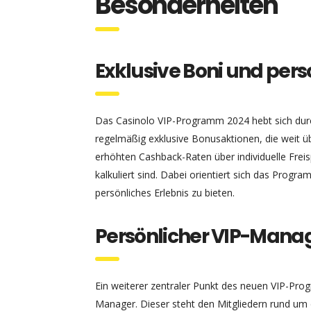
Besonderheiten
Exklusive Boni und pers
Das Casinolo VIP-Programm 2024 hebt sich durc
regelmäßig exklusive Bonusaktionen, die weit ü
erhöhten Cashback-Raten über individuelle Freispi
kalkuliert sind. Dabei orientiert sich das Pro
persönliches Erlebnis zu bieten.
Persönlicher VIP-Manag
Ein weiterer zentraler Punkt des neuen VIP-Pro
Manager. Dieser steht den Mitgliedern rund um 