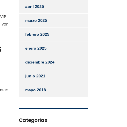
abril 2025
 VIP-
marzo 2025
s von
febrero 2025
s
enero 2025
diciembre 2024
junio 2021
ieder
mayo 2018
Categorías