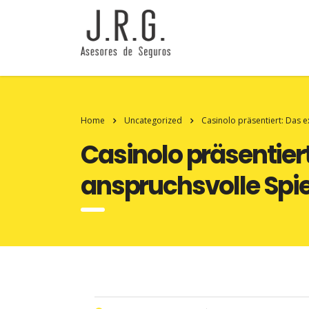
Home
Uncategorized
Casinolo präsentiert: Das 
Casinolo präsentier
anspruchsvolle Spie