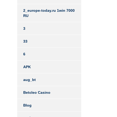
2_europe-today.ru 1win 7000
RU
3
33
6
APK
aug_bt
Betcleo Casino
Blog