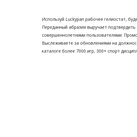
Используй Luckypari рабочее гелиостат, буд
Переданный абразия выручает подтвердить л
совершеннолетними пользователями. Промо
Выслеживаете за обновлениями на должнос
каталоге более 7000 игр, 300+ спорт дисци