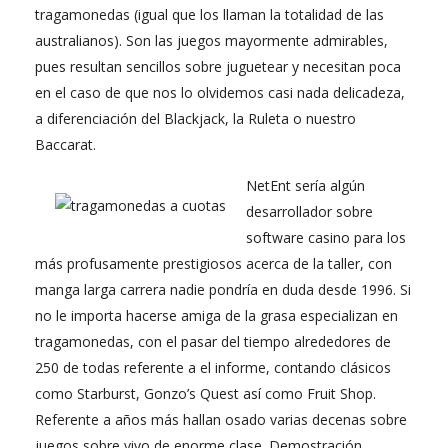
tragamonedas (igual que los llaman la totalidad de las
australianos). Son las juegos mayormente admirables,
pues resultan sencillos sobre juguetear y necesitan poca
en el caso de que nos lo olvidemos casi nada delicadeza,
a diferenciación del Blackjack, la Ruleta o nuestro
Baccarat.
NetEnt serí­a algún
desarrollador sobre
software casino para los
más profusamente prestigiosos acerca de la taller, con
manga larga carrera nadie pondrí­a en duda desde 1996. Si
no le importa hacerse amiga de la grasa especializan en
tragamonedas, con el pasar del tiempo alrededores de
250 de todas referente a el informe, contando clásicos
como Starburst, Gonzo’s Quest así­ como Fruit Shop.
Referente a años más hallan osado varias decenas sobre
juegos sobre vivo de enorme clase. Demostración