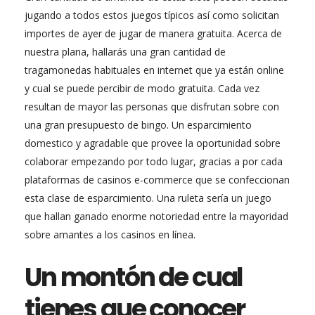
jugando a todos estos juegos típicos así­ como solicitan
importes de ayer de jugar de manera gratuita. Acerca de
nuestra plana, hallarás una gran cantidad de
tragamonedas habituales en internet que ya están online
y cual se puede percibir de modo gratuita. Cada vez
resultan de mayor las personas que disfrutan sobre con
una gran presupuesto de bingo. Un esparcimiento
domestico y agradable que provee la oportunidad sobre
colaborar empezando por todo lugar, gracias a por cada
plataformas de casinos e-commerce que se confeccionan
esta clase de esparcimiento. Una ruleta serí­a un juego
que hallan ganado enorme notoriedad entre la mayoridad
sobre amantes a los casinos en línea.
Un montón de cual
tienes que conocer