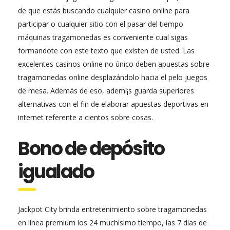
de que estás buscando cualquier casino online para
participar o cualquier sitio con el pasar del tiempo
máquinas tragamonedas es conveniente cual sigas
formandote con este texto que existen de usted. Las
excelentes casinos online no único deben apuestas sobre
tragamonedas online desplazándolo hacia el pelo juegos
de mesa. Además de eso, ademí¡s guarda superiores
alternativas con el fin de elaborar apuestas deportivas en
internet referente a cientos sobre cosas.
Bono de depósito
igualado
Jackpot City brinda entretenimiento sobre tragamonedas
en línea premium los 24 muchísimo tiempo, las 7 días de