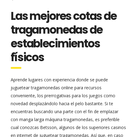
Las mejores cotas de
tragamonedas de
establecimientos
físicos
Aprende lugares con experiencia donde se puede
juguetear tragamonedas online para recursos
conveniente, los prerrogativas para los juegos como
novedad desplazándolo hacia el pelo bastante. Si te
encuentras buscando una parte con el fin de emplazar
con manga larga máquina tragamonedas, es preferible
cual conozcas Betsson, algunos de los superiores casinos
en internet de juguetear tragamonedas. Así que, en caso