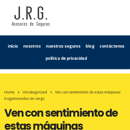
inicio
nosotros
nuestros seguros
blog
contáctenos
política de privacidad
Home
Uncategorized
Ven con sentimiento de estas máquinas
tragamonedas sin cargo
Ven con sentimiento de
estas máquinas