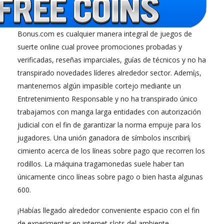
Bonus.com es cualquier manera integral de juegos de
suerte online cual provee promociones probadas y
verificadas, reseñas imparciales, guías de técnicos y no ha
transpirado novedades líderes alrededor sector. Ademí¡s,
mantenemos algún impasible cortejo mediante un
Entretenimiento Responsable y no ha transpirado único
trabajamos con manga larga entidades con autorización
judicial con el fin de garantizar la norma empuje para los
jugadores. Una unión ganadora de símbolos inscribirí¡
cimiento acerca de los líneas sobre pago que recorren los
rodillos. La máquina tragamonedas suele haber tan
únicamente cinco líneas sobre pago o bien hasta algunas
600.
¡Habías llegado alrededor conveniente espacio con el fin
de experimentar en internet slots del ambiente