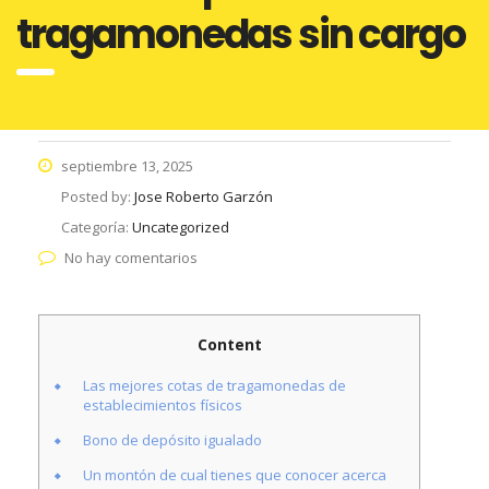
tragamonedas sin cargo
septiembre 13, 2025
Posted by:
Jose Roberto Garzón
Categoría:
Uncategorized
No hay comentarios
Content
Las mejores cotas de tragamonedas de
establecimientos físicos
Bono de depósito igualado
Un montón de cual tienes que conocer acerca