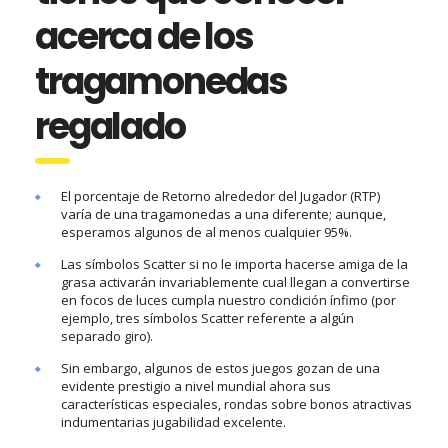
acerca de los
tragamonedas
regalado
El porcentaje de Retorno alrededor del Jugador (RTP)
varía de una tragamonedas a una diferente; aunque,
esperamos algunos de al menos cualquier 95%.
Las símbolos Scatter si no le importa hacerse amiga de la
grasa activarán invariablemente cual llegan a convertirse
en focos de luces cumpla nuestro condición ínfimo (por
ejemplo, tres símbolos Scatter referente a algún
separado giro).
Sin embargo, algunos de estos juegos gozan de una
evidente prestigio a nivel mundial ahora sus
características especiales, rondas sobre bonos atractivas
indumentarias jugabilidad excelente.