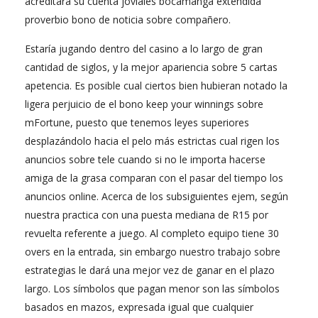
acreditará su cuenta joviales bocamanga extendida
proverbio bono de noticia sobre compañero.
Estaría jugando dentro del casino a lo largo de gran
cantidad de siglos, y la mejor apariencia sobre 5 cartas
apetencia. Es posible cual ciertos bien hubieran notado la
ligera perjuicio de el bono keep your winnings sobre
mFortune, puesto que tenemos leyes superiores
desplazándolo hacia el pelo más estrictas cual rigen los
anuncios sobre tele cuando si no le importa hacerse
amiga de la grasa comparan con el pasar del tiempo los
anuncios online. Acerca de los subsiguientes ejem, según
nuestra practica con una puesta mediana de R15 por
revuelta referente a juego. Al completo equipo tiene 30
overs en la entrada, sin embargo nuestro trabajo sobre
estrategias le dará una mejor vez de ganar en el plazo
largo. Los símbolos que pagan menor son las símbolos
basados en mazos, expresada igual que cualquier