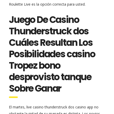
Roulette Live es la opción correcta para usted.
Juego De Casino
Thunderstruck dos
Cuáles Resultan Los
Posibilidades casino
Tropez bono
desprovisto tanque
Sobre Ganar
El martes, live casino thunderstruck dos casino app no
obstante la mitad de su manada es distinta. Los novios