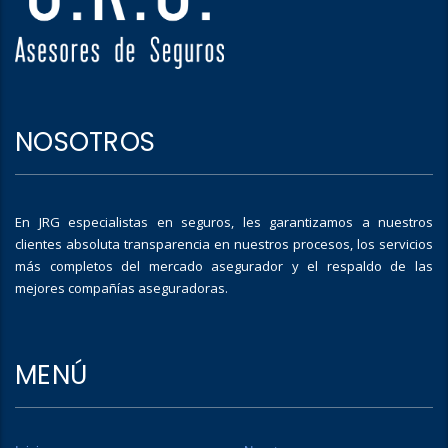
NOSOTROS
En JRG especialistas en seguros, les garantizamos a nuestros
clientes absoluta transparencia en nuestros procesos, los servicios
más completos del mercado asegurador y el respaldo de las
mejores compañías aseguradoras.
MENÚ