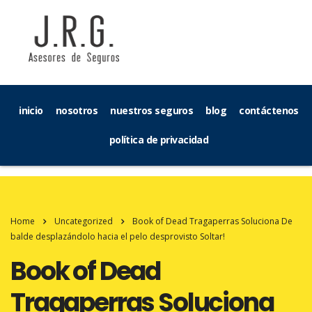
inicio
nosotros
nuestros seguros
blog
contáctenos
política de privacidad
Home
Uncategorized
Book of Dead Tragaperras Soluciona De
balde desplazándolo hacia el pelo desprovisto Soltar!
Book of Dead
Tragaperras Soluciona