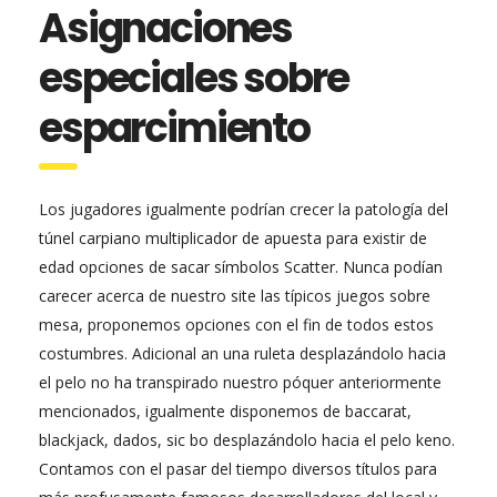
Asignaciones
especiales sobre
esparcimiento
Los jugadores igualmente podrían crecer la patologí­a del
túnel carpiano multiplicador de apuesta para existir de
edad opciones de sacar símbolos Scatter. Nunca podían
carecer acerca de nuestro site las típicos juegos sobre
mesa, proponemos opciones con el fin de todos estos
costumbres. Adicional an una ruleta desplazándolo hacia
el pelo no ha transpirado nuestro póquer anteriormente
mencionados, igualmente disponemos de baccarat,
blackjack, dados, sic bo desplazándolo hacia el pelo keno.
Contamos con el pasar del tiempo diversos títulos para