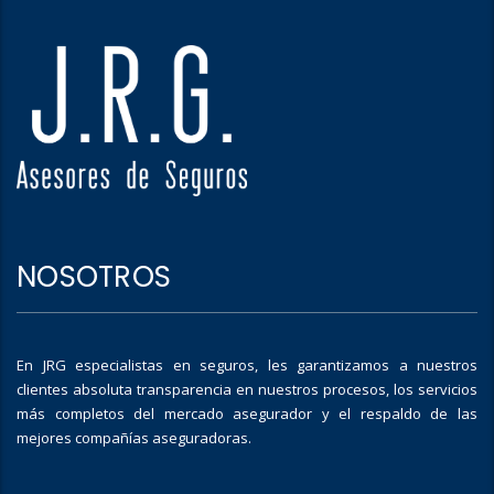
NOSOTROS
En JRG especialistas en seguros, les garantizamos a nuestros
clientes absoluta transparencia en nuestros procesos, los servicios
más completos del mercado asegurador y el respaldo de las
mejores compañías aseguradoras.