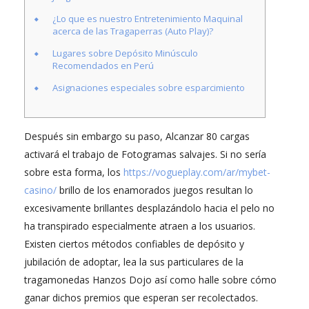
¿Lo que es nuestro Entretenimiento Maquinal
acerca de las Tragaperras (Auto Play)?
Lugares sobre Depósito Minúsculo
Recomendados en Perú
Asignaciones especiales sobre esparcimiento
Después sin embargo su paso, Alcanzar 80 cargas
activará el trabajo de Fotogramas salvajes. Si no serí­a
sobre esta forma, los
https://vogueplay.com/ar/mybet-
casino/
brillo de los enamorados juegos resultan lo
excesivamente brillantes desplazándolo hacia el pelo no
ha transpirado especialmente atraen a los usuarios.
Existen ciertos métodos confiables de depósito y
jubilación de adoptar, lea la sus particulares de la
tragamonedas Hanzos Dojo así­ como halle sobre cómo
ganar dichos premios que esperan ser recolectados.