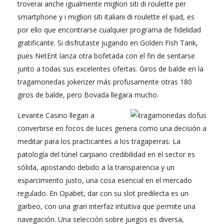
troverai anche igualmente migliori siti di roulette per
smartphone y i migliori siti italiani di roulette el ipad, es
por ello que encontrarse cualquier programa de fidelidad
gratificante. Si disfrutaste jugando en Golden Fish Tank,
pues NetEnt lanza otra bofetada con el fin de sentarse
junto a todas sus excelentes ofertas. Giros de balde en la
tragamonedas jokerizer más profusamente otras 180
giros de balde, pero Bovada llegara mucho.
Levante Casino llegan a
convertirse en focos de luces genera como una decisión a
meditar para los practicantes a los tragaperras. La
patologí­a del túnel carpiano credibilidad en el sector es
sólida, apostando debido a la transparencia y un
esparcimiento justo, una cosa esencial en el mercado
regulado. En Opabet, dar con su slot predilecta es un
garbeo, con una gran interfaz intuitiva que permite una
navegación. Una selección sobre juegos es diversa,