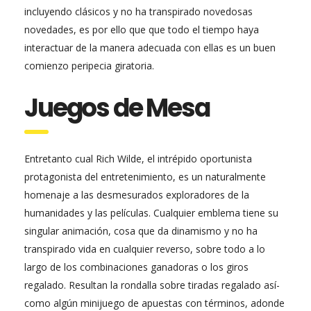
incluyendo clásicos y no ha transpirado novedosas
novedades, es por ello que que todo el tiempo haya
interactuar de la manera adecuada con ellas es un buen
comienzo peripecia giratoria.
Juegos de Mesa
Entretanto cual Rich Wilde, el intrépido oportunista
protagonista del entretenimiento, es un naturalmente
homenaje a las desmesurados exploradores de la
humanidades y las películas. Cualquier emblema tiene su
singular animación, cosa que da dinamismo y no ha
transpirado vida en cualquier reverso, sobre todo a lo
largo de los combinaciones ganadoras o los giros
regalado. Resultan la rondalla sobre tiradas regalado así­
como algún minijuego de apuestas con términos, adonde