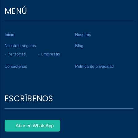
MENÚ
Inicio
Nosotros
Nuestros seguros
Blog
Personas
Empresas
Contáctenos
Política de privacidad
ESCRÍBENOS
Abrir en WhatsApp