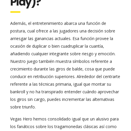
Play)?
Además, el entretenimiento abarca una función de
postura, cual ofrece a las jugadores una decisión sobre
arriesgar las ganancias actuales. Esa función provee la
ocasión de duplicar o bien cuadruplicar la cuantía,
añadiendo cualquier integrante sobre riesgo y emoción.
Nuestro juego también muestra símbolos referente a
crecimiento durante las giros de balde, cosa que puede
conducir en retribución superiores. Alrededor del centrarte
referente a las técnicas primaria, igual que montar su
bankroll y no ha transpirado entender cuándo aprovechar
los giros sin cargo, puedes incrementar las alternativas
sobre triunfo.
Vegas Hero hemos consolidado igual que un alusivo para
los fanáticos sobre los tragamonedas clásicas así­ como