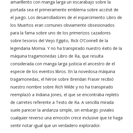
amarillento con manga larga un escarabajo sobre la
portada sea el primeramente emblema sobre accésit de
el juego. Los desarrolladores de el esparcimiento Libro de
los Muertos eran comunes obviamente obsesionados
para la fama sobre uno de los primerizos cazadores
sobre tesoros del Viejo Egipto, Rick O’Connell de la
legendaria Momia. Y no ha transpirado nuestro éxito de la
máquina tragamonedas Libro de Ra, que resulta
considerada con manga larga justicia el ancestro de el
especie de los eventos libros. En la novedosa máquina
tragamonedas, el héroe sobre Brendan Fraser recibió
nuestro nombre sobre Rich Wilde y no ha transpirado
reemplazó a Indiana Jones, el que se encontraba repleto
de carretes referente a Texto de Ra. A sencilla mirada
suele parecer la andanza simple, sin embargo joviales
cualquier reverso una emoción crece inclusive que te haga
sentir notar igual que un verdadero explorador.