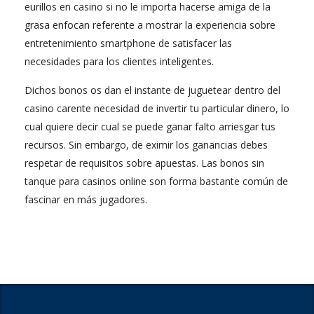
eurillos en casino si no le importa hacerse amiga de la
grasa enfocan referente a mostrar la experiencia sobre
entretenimiento smartphone de satisfacer las
necesidades para los clientes inteligentes.
Dichos bonos os dan el instante de juguetear dentro del
casino carente necesidad de invertir tu particular dinero, lo
cual quiere decir cual se puede ganar falto arriesgar tus
recursos. Sin embargo, de eximir los ganancias debes
respetar de requisitos sobre apuestas. Las bonos sin
tanque para casinos online son forma bastante común de
fascinar en más jugadores.