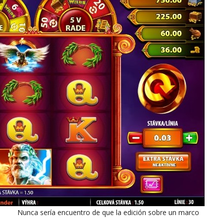
Nunca serí­a encuentro de que la edición sobre un marco