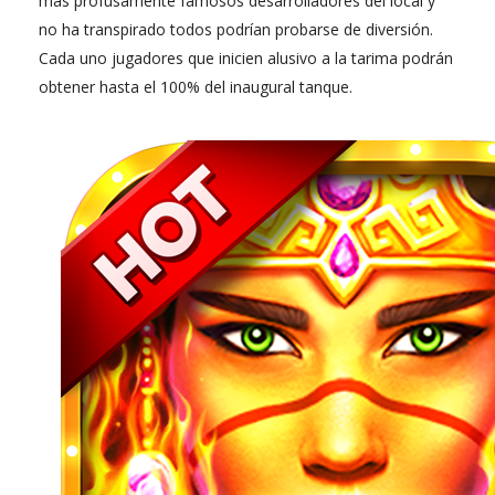
más profusamente famosos desarrolladores del local y
no ha transpirado todos podrían probarse de diversión.
Cada uno jugadores que inicien alusivo a la tarima podrán
obtener hasta el 100% del inaugural tanque.