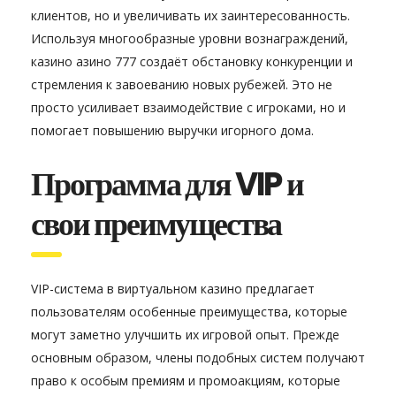
клиентов, но и увеличивать их заинтересованность.
Используя многообразные уровни вознаграждений,
казино азино 777 создаёт обстановку конкуренции и
стремления к завоеванию новых рубежей. Это не
просто усиливает взаимодействие с игроками, но и
помогает повышению выручки игорного дома.
Программа для VIP и
свои преимущества
VIP-система в виртуальном казино предлагает
пользователям особенные преимущества, которые
могут заметно улучшить их игровой опыт. Прежде
основным образом, члены подобных систем получают
право к особым премиям и промоакциям, которые