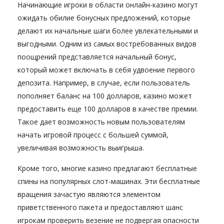
Начинающие игроки в области онлайн-казино могут
ожидать обилие бонусных предложений, которые
делают их начальные шаги более увлекательными и
выгодными. Одним из самых востребованных видов
поощрений представляется начальный бонус,
который может включать в себя удвоение первого
депозита. Например, в случае, если пользователь
пополняет баланс на 100 долларов, казино может
предоставить еще 100 долларов в качестве премии.
Такое дает возможность новым пользователям
начать игровой процесс с большей суммой,
увеличивая возможность выигрыша.
Кроме того, многие казино предлагают бесплатные
спины на популярных слот-машинах. Эти бесплатные
вращения зачастую являются элементом
приветственного пакета и предоставляют шанс
игрокам проверить везение не подвергая опасности