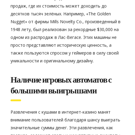
продаж, где их стоимость может доходить до
десятков тысяч зелёных. Например, «The Golden
Nugget» от фирмы Mills Novelty Co., произведенный в
1948 лету, был реализован за рекордные $30,000 на
одном из распродаж в Лас-Вегасе. Этих машины не
просто представляют историческую ценность, а
также пользуются спросом у геймеров в силу своей
уникальности и оригинальному дизайну.
Наличие игровых автоматов с
большими выигрышами
Развлечения с кушами в интернет-казино манят
внимание пользователей благодаря шансу выиграть
значительные суммы денег. Эти развлечения, как