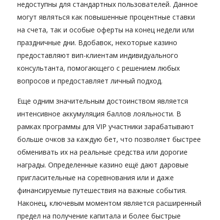
недоступны для стандартных пользователей. Данное
могут являться как повышенные процентные ставки
на счета, так и особые оферты на конец недели или
праздничные дни. Вдобавок, некоторые казино
предоставляют вип-клиентам индивидуального
консультанта, помогающего с решением любых
вопросов и предоставляет личный подход.
Еще одним значительным достоинством является
интенсивное аккумуляция баллов лояльности. В
рамках программы для VIP участники зарабатывают
больше очков за каждую бет, что позволяет быстрее
обменивать их на реальные средства или дорогие
награды. Определенные казино ещё дают даровые
пригласительные на соревнования или и даже
финансируемые путешествия на важные события.
Наконец, ключевым моментом является расширенный
предел на получение капитала и более быстрые