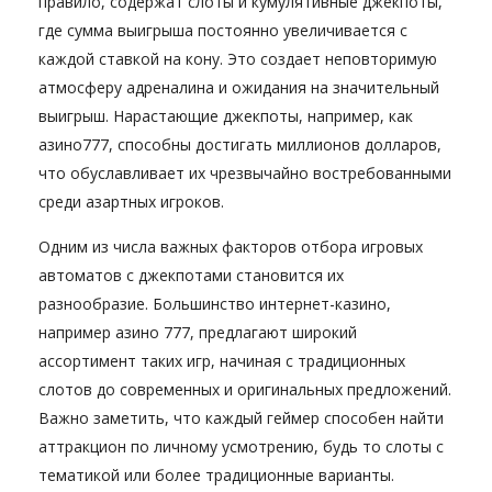
правило, содержат слоты и кумулятивные джекпоты,
где сумма выигрыша постоянно увеличивается с
каждой ставкой на кону. Это создает неповторимую
атмосферу адреналина и ожидания на значительный
выигрыш. Нарастающие джекпоты, например, как
азино777, способны достигать миллионов долларов,
что обуславливает их чрезвычайно востребованными
среди азартных игроков.
Одним из числа важных факторов отбора игровых
автоматов с джекпотами становится их
разнообразие. Большинство интернет-казино,
например азино 777, предлагают широкий
ассортимент таких игр, начиная с традиционных
слотов до современных и оригинальных предложений.
Важно заметить, что каждый геймер способен найти
аттракцион по личному усмотрению, будь то слоты с
тематикой или более традиционные варианты.