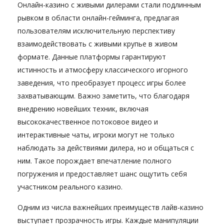
Онлайн-казино с живыми дилерами стали подлинным
рывком в области онлайн-гейминга, предлагая
пользователям исключительную перспективу
взаимодействовать с живыми крупье в живом
формате. Данные платформы гарантируют
истинность и атмосферу классического игорного
заведения, что преобразует процесс игры более
захватывающим. Важно заметить, что благодаря
внедрению новейших техник, включая
высококачественное потоковое видео и
интерактивные чаты, игроки могут не только
наблюдать за действиями дилера, но и общаться с
ним. Такое порождает впечатление полного
погружения и предоставляет шанс ощутить себя
участником реального казино.
Одним из числа важнейших преимуществ лайв-казино
выступает прозрачность игры. Каждые манипуляции