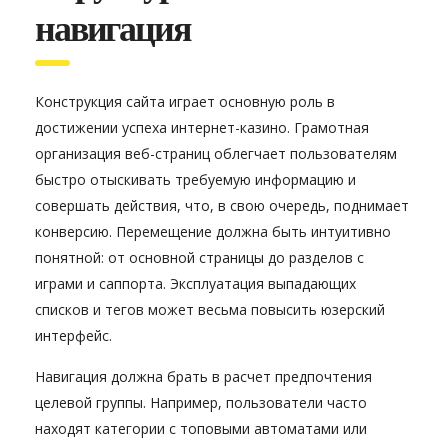
навигация
Конструкция сайта играет основную роль в
достижении успеха интернет-казино. Грамотная
организация веб-страниц облегчает пользователям
быстро отыскивать требуемую информацию и
совершать действия, что, в свою очередь, поднимает
конверсию. Перемещение должна быть интуитивно
понятной: от основной страницы до разделов с
играми и саппорта. Эксплуатация выпадающих
списков и тегов может весьма повысить юзерский
интерфейс.
Навигация должна брать в расчет предпочтения
целевой группы. Например, пользователи часто
находят категории с топовыми автоматами или