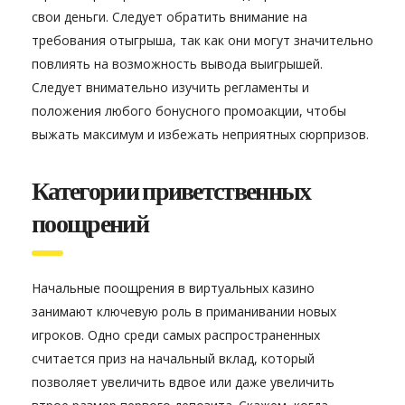
свои деньги. Следует обратить внимание на
требования отыгрыша, так как они могут значительно
повлиять на возможность вывода выигрышей.
Следует внимательно изучить регламенты и
положения любого бонусного промоакции, чтобы
выжать максимум и избежать неприятных сюрпризов.
Категории приветственных
поощрений
Начальные поощрения в виртуальных казино
занимают ключевую роль в приманивании новых
игроков. Одно среди самых распространенных
считается приз на начальный вклад, который
позволяет увеличить вдвое или даже увеличить