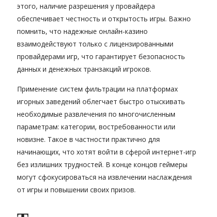
этого, наличие разрешения у провайдера
обеспечивает честность и открытость игры. Важно
помнить, что надежные онлайн-казино
взаимодействуют только с лицензированными
провайдерами игр, что гарантирует безопасность
данных и денежных транзакций игроков.
Применение систем фильтрации на платформах
игорных заведений облегчает быстро отыскивать
необходимые развлечения по многочисленным
параметрам: категории, востребованности или
новизне. Такое в частности практично для
начинающих, что хотят войти в сферой интернет-игр
без излишних трудностей. В конце концов геймеры
могут сфокусироваться на извлечении наслаждения
от игры и повышении своих призов.