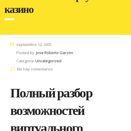
казино
septiembre 12, 2025
Posted by:
Jose Roberto Garzón
Categoría:
Uncategorized
No hay comentarios
Полный разбор
возможностей
виртуального