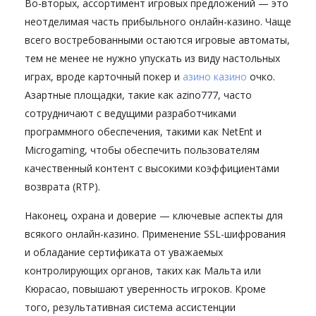
Во-вторых, ассортимент игровых предложений — это
неотделимая часть прибыльного онлайн-казино. Чаще
всего востребованными остаются игровые автоматы,
тем не менее не нужно упускать из виду настольных
играх, вроде карточный покер и
азино казино
очко.
Азартные площадки, такие как azino777, часто
сотрудничают с ведущими разработчиками
программного обеспечения, такими как NetEnt и
Microgaming, чтобы обеспечить пользователям
качественный контент с высокими коэффициентами
возврата (RTP).
Наконец, охрана и доверие — ключевые аспекты для
всякого онлайн-казино. Применение SSL-шифрования
и обладание сертификата от уважаемых
контролирующих органов, таких как Мальта или
Кюрасао, повышают уверенность игроков. Кроме
того, результативная система ассистенции