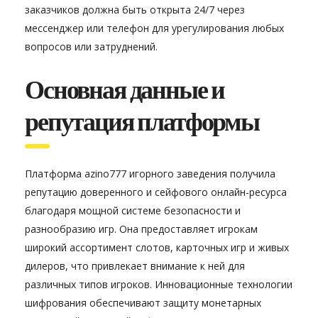
заказчиков должна быть открыта 24/7 через
мессенджер или телефон для урегулирования любых
вопросов или затруднений.
Основная данные и
репутация платформы
Платформа azino777 игорного заведения получила
репутацию доверенного и сейфового онлайн-ресурса
благодаря мощной системе безопасности и
разнообразию игр. Она предоставляет игрокам
широкий ассортимент слотов, карточных игр и живых
дилеров, что привлекает внимание к ней для
различных типов игроков. Инновационные технологии
шифрования обеспечивают защиту монетарных