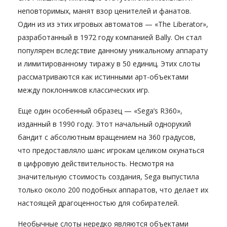
неповторимых, манят взор ценителей и фанатов.
Один из из этих игровых автоматов — «The Liberator»,
разработанный в 1972 году компанией Bally. Он стал
популярен вследствие данному уникальному аппарату
и лимитированному тиражу в 50 единиц. Этих слоты
рассматриваются как истинными арт-объектами
между поклонников классических игр.
Еще один особенный образец — «Sega’s R360»,
изданный в 1990 году. Этот начальный однорукий
бандит с абсолютным вращением на 360 градусов,
что предоставляло шанс игрокам целиком окунаться
в цифровую действительность. Несмотря на
значительную стоимость создания, Sega выпустила
только около 200 подобных аппаратов, что делает их
настоящей драгоценностью для собирателей.
Необычные слоты нередко являются объектами