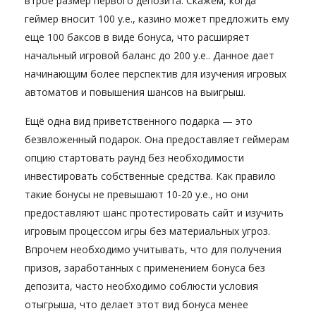
втрое размер первого депозита. Скажем, когда
геймер вносит 100 у.е., казино может предложить ему
еще 100 баксов в виде бонуса, что расширяет
начальный игровой баланс до 200 у.е.. Данное дает
начинающим более перспектив для изучения игровых
автоматов и повышения шансов на выигрыш.
Ещё одна вид приветственного подарка — это
безвложенный подарок. Она предоставляет геймерам
опцию стартовать раунд без необходимости
инвестировать собственные средства. Как правило
такие бонусы не превышают 10-20 у.е., но они
предоставляют шанс протестировать сайт и изучить
игровым процессом игры без материальных угроз.
Впрочем необходимо учитывать, что для получения
призов, заработанных с применением бонуса без
депозита, часто необходимо соблюсти условия
отыгрыша, что делает этот вид бонуса менее