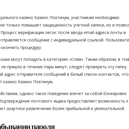
уального казино Казино Платинум, участникам необходимо
е не только повышает защищенность учетной записи, но и позво
Процесс верификации легок: после ввода email-адреса почты в
 отправляется сообщение с индивидуальной ссылкой. Пользоват
 окончить процедуру.
сьма могут попадать в категорию «Спам». Таким образом, в то
не пришло в течение пары минут, следует проверить эту папку.
ый адрес отправителя сообщений в белый список контактов, что
т казино Казино Платинум.
йствием, однако такое поведение влечет за собой блокировке
 Подтверждение почтового ящика предоставляет возможность к
ает азартное развлечение более прибыльной и увлекательной.
забывании пароля