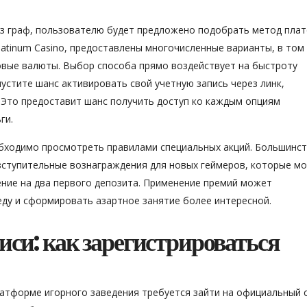
из граф, пользователю будет предложено подобрать метод плат
latinum Casino, предоставлены многочисленные варианты, в том
овые валюты. Выбор способа прямо воздействует на быстроту
устите шанс активировать свой учетную запись через линк,
 Это предоставит шанс получить доступ ко каждым опциям
ги.
бходимо просмотреть правилами специальных акций. Большинс
ступительные вознаграждения для новых геймеров, которые мо
ние на два первого депозита. Применение премий может
ду и сформировать азартное занятие более интересной.
иси: как зарегистрироваться
латформе игорного заведения требуется зайти на официальный 