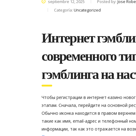
septiembre 12, 2025
Posted by:
Jose Robe
Categoría:
Uncategorized
Интернет гэмбл
современного тип
гэмблинга на на
Чтобы регистрации в интернет-казино нов
этапам. Сначала, перейдите на основной рес
Обычно иконка находится в правом верхнем 
такие как имя, email-адрес и телефонный н
информации, так как это отражается на во