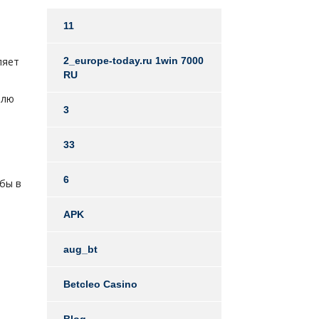
11
ляет
2_europe-today.ru 1win 7000
RU
елю
3
33
м
6
бы в
APK
aug_bt
Betcleo Casino