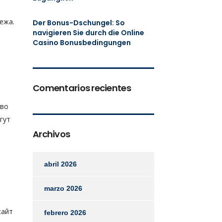
ежа.
Der Bonus-Dschungel: So
navigieren Sie durch die Online
Casino Bonusbedingungen
Comentarios recientes
тво
гут
Archivos
abril 2026
marzo 2026
сайт
febrero 2026