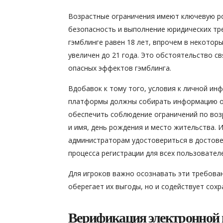
Возрастные ограничения имеют ключевую ро
безопасность и выполнение юридических тре
гэмблинге равен 18 лет, впрочем в некотор
увеличен до 21 года. Это обстоятельство 
опасных эффектов гэмблинга.
Вдобавок к тому того, условия к личной ин
платформы должны собирать информацию о 
обеспечить соблюдение ограничений по воз
и имя, день рождения и место жительства. 
администраторам удостовериться в достове
процесса регистрации для всех пользовател
Для игроков важно осознавать эти требова
оберегает их выгоды, но и содействует сохр
Верификация электронной