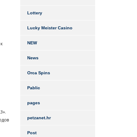
Lottery
Lucky Meister Casino
NEW
 к
News
и
Orca Spins
Pablic
pages
3».
petzanet.hr
одов
Post