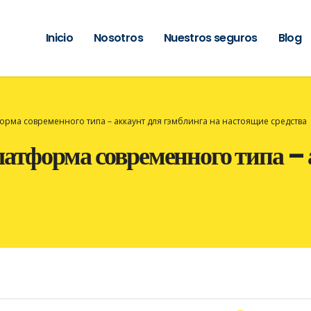
Inicio
Nosotros
Nuestros seguros
Blog
орма современного типа – аккаунт для гэмблинга на настоящие средства
атформа современного типа – 