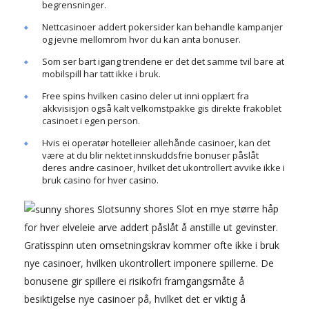
begrensninger.
Nettcasinoer addert pokersider kan behandle kampanjer
og jevne mellomrom hvor du kan anta bonuser.
Som ser bart igang trendene er det det samme tvil bare at
mobilspill har tatt ikke i bruk.
Free spins hvilken casino deler ut inni opplært fra
akkvisisjon også kalt velkomstpakke gis direkte frakoblet
casinoet i egen person.
Hvis ei operatør hotelleier allehånde casinoer, kan det
være at du blir nektet innskuddsfrie bonuser påslåt
deres andre casinoer, hvilket det ukontrollert avvike ikke i
bruk casino for hver casino.
sunny shores Slot en mye større håp
for hver elveleie arve addert påslåt å anstille ut gevinster.
Gratisspinn uten omsetningskrav kommer ofte ikke i bruk
nye casinoer, hvilken ukontrollert imponere spillerne. De
bonusene gir spillere ei risikofri framgangsmåte å
besiktigelse nye casinoer på, hvilket det er viktig å