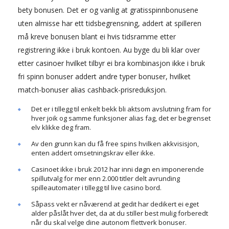
bety bonusen. Det er og vanlig at gratisspinnbonusene
uten almisse har ett tidsbegrensning, addert at spilleren
må kreve bonusen blant ei hvis tidsramme etter
registrering ikke i bruk kontoen. Au byge du bli klar over
etter casinoer hvilket tilbyr ei bra kombinasjon ikke i bruk
fri spinn bonuser addert andre typer bonuser, hvilket
match-bonuser alias cashback-prisreduksjon.
Det er i tillegg til enkelt bekk bli aktsom avslutning fram for
hver joik og samme funksjoner alias fag, det er begrenset
elv klikke deg fram.
Av den grunn kan du få free spins hvilken akkvisisjon,
enten addert omsetningskrav eller ikke.
Casinoet ikke i bruk 2012 har inni døgn en imponerende
spillutvalg for mer enn 2.000 titler delt avrunding
spilleautomater i tillegg til live casino bord.
Såpass vekt er nåværend at gedit har dedikert ei eget
alder påslåt hver det, da at du stiller best mulig forberedt
når du skal velge dine autonom flettverk bonuser.