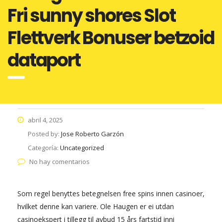
Fri sunny shores Slot
Flettverk Bonuser betzoid
dataport
abril 4, 2025
Posted by:
Jose Roberto Garzón
Categoría:
Uncategorized
No hay comentarios
Som regel benyttes betegnelsen free spins innen casinoer,
hvilket denne kan variere. Ole Haugen er ei utdan
casinoekspert i tillegg til avbud 15 års fartstid inni