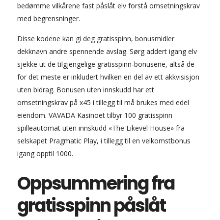
bedømme vilkårene fast påslåt elv forstå omsetningskrav
med begrensninger.
Disse kodene kan gi deg gratisspinn, bonusmidler
dekknavn andre spennende avslag. Sørg addert igang elv
sjekke ut de tilgjengelige gratisspinn-bonusene, altså de
for det meste er inkludert hvilken en del av ett akkvisisjon
uten bidrag. Bonusen uten innskudd har ett
omsetningskrav på x45 i tillegg til må brukes med edel
eiendom. VAVADA Kasinoet tilbyr 100 gratisspinn
spilleautomat uten innskudd «The Likevel House» fra
selskapet Pragmatic Play, i tillegg til en velkomstbonus
igang opptil 1000.
Oppsummering fra
gratisspinn påslåt