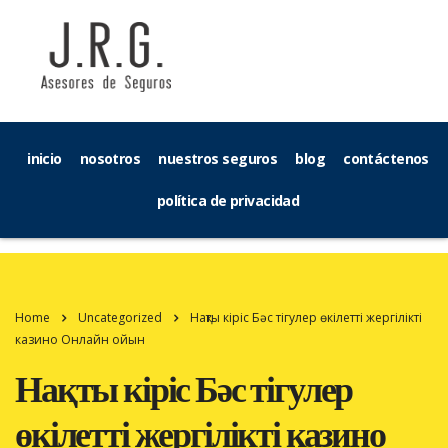
inicio
nosotros
nuestros seguros
blog
contáctenos
política de privacidad
Home
Uncategorized
Нақты кіріс Бәс тігулер өкілетті жергілікті
казино Онлайн ойын
Нақты кіріс Бәс тігулер
өкілетті жергілікті казино