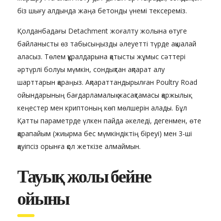
біз шығу алдында жаңа бетонды үнемі тексереміз.
Қолданбадағы Detachment жоғалту жолына өтуге
байланысты өз табысыңызды әлеуетті түрде ақшалай
аласыз. Төлем құралдарына қатысты жұмыс сәттері
әртүрлі болуы мүмкін, сондықтан ақпарат алу
шарттарын қараңыз. Ақпараттандырылған Poultry Road
ойындарының бағдарламалық жасақтамасы қаржылық
кеңестер мен криптоның көп мөлшерін алады. Бұл
Қатты параметрде үлкен пайда әкеледі, дегенмен, өте
қарапайым (жиырма бес мүмкіндіктің біреуі) мен 3-ші
қауіпсіз орынға қол жеткізе алмаймын.
Тауық жолы бейне
ойыны