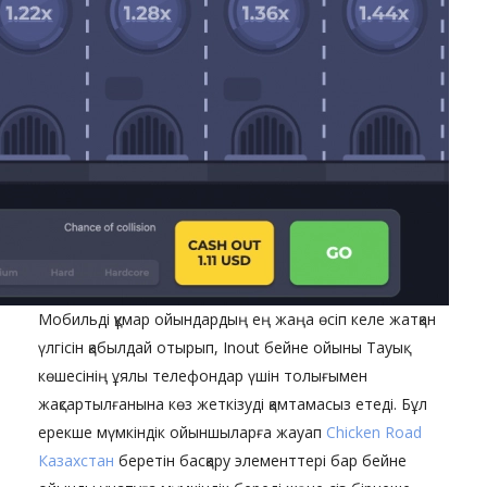
Мобильді құмар ойындардың ең жаңа өсіп келе жатқан
үлгісін қабылдай отырып, Inout бейне ойыны Тауық
көшесінің ұялы телефондар үшін толығымен
жақсартылғанына көз жеткізуді қамтамасыз етеді. Бұл
ерекше мүмкіндік ойыншыларға жауап
Chicken Road
Казахстан
беретін басқару элементтері бар бейне