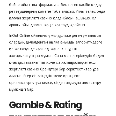
бейне ойын платформасына бекітілген кәсіби қолдау
реттеушілерінің көмегін таба аласыз. Ұялы телефонда
қалаған жергілікті казино қолданбасын ашыңыз, ол
арқылы ойындармен көңіл көтеруді қалайсыз.
InOut Online ойынының мөлдірлікке деген ұмтылысы
олардың дәлелденген ақылға қонымды алгоритмдерге
қол жеткізуінде көрінеді және RTP құнын
жоғарылатуыңыз мүмкін. Сапа мен ілгерілеудің беделі
қоғамдастық танытты және сіз халықаралық жетекші
жергілікті казино брендтері бар серіктестіктер құра
аласыз. Егер сіз өзіңіздің жеке қорыңызға
орналастырғыңыз келсе, сізде таңдауды алмастыру
мүмкіндігі бар.
Gamble & Rating