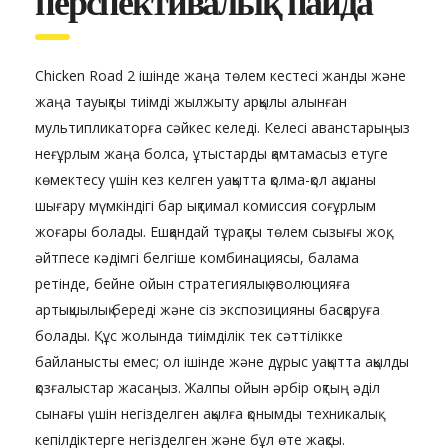
перспективалық пайда
Chicken Road 2 ішінде жаңа төлем кестесі жанды және
жаңа тауықты тиімді жылжыту арқылы алынған
мультипликаторға сәйкес келеді. Келесі аванстарыңыз
неғұрлым жаңа болса, ұтыстарды қамтамасыз етуге
көмектесу үшін кез келген уақытта қолма-қол ақшаны
шығару мүмкіндігі бар ықтимал комиссия соғұрлым
жоғары болады. Ешқандай тұрақты төлем сызығы жоқ,
әйтпесе кәдімгі белгіше комбинациясы, балама
ретінде, бейне ойын стратегиялық эволюцияға
артықшылық береді және сіз экспозицияны басқаруға
болады. Құс жолында тиімділік тек сәттілікке
байланысты емес; ол ішінде және дұрыс уақытта ақылды
қозғалыстар жасаңыз. Жалпы ойын əрбір оқтың əділ
сынағы үшін негізделген ақылға қонымды техникалық
кепілдіктерге негізделген және бұл өте жақсы.