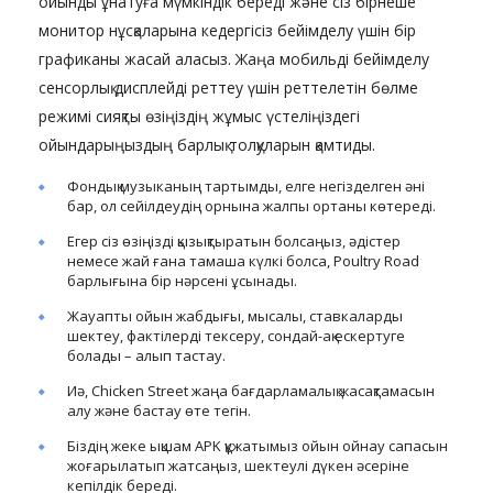
ойынды ұнатуға мүмкіндік береді және сіз бірнеше
монитор нұсқаларына кедергісіз бейімделу үшін бір
графиканы жасай аласыз. Жаңа мобильді бейімделу
сенсорлық дисплейді реттеу үшін реттелетін бөлме
режимі сияқты өзіңіздің жұмыс үстеліңіздегі
ойындарыңыздың барлық толқуларын қамтиды.
Фондық музыканың тартымды, елге негізделген әні
бар, ол сейілдеудің орнына жалпы ортаны көтереді.
Егер сіз өзіңізді қызықтыратын болсаңыз, әдістер
немесе жай ғана тамаша күлкі болса, Poultry Road
барлығына бір нәрсені ұсынады.
Жауапты ойын жабдығы, мысалы, ставкаларды
шектеу, фактілерді тексеру, сондай-ақ ескертуге
болады – алып тастау.
Иә, Chicken Street жаңа бағдарламалық жасақтамасын
алу және бастау өте тегін.
Біздің жеке ықшам APK құжатымыз ойын ойнау сапасын
жоғарылатып жатсаңыз, шектеулі дүкен әсеріне
кепілдік береді.