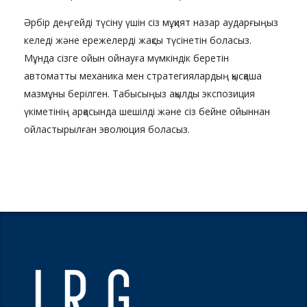
Әрбір деңгейді түсіну үшін сіз мұқият назар аударғыңыз
келеді және ережелерді жақсы түсінетін боласыз.
Мұнда сізге ойын ойнауға мүмкіндік беретін
автоматты механика мен стратегиялардың қысқаша
мазмұны берілген. Табысыңыз ақылды экспозиция
үкіметінің арқасында шешілді және сіз бейне ойыннан
ойластырылған эволюция боласыз.