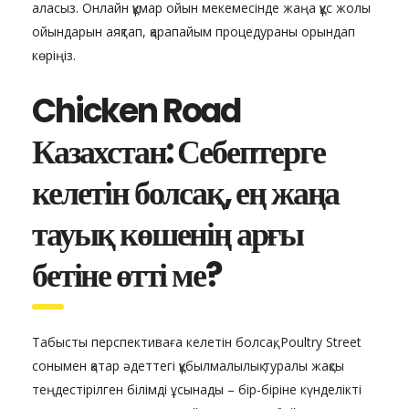
аласыз.
Онлайн құмар ойын мекемесінде жаңа құс жолы
ойындарын аяқтап, қарапайым процедураны орындап
көріңіз.
Chicken Road
Казахстан: Себептерге
келетін болсақ, ең жаңа
тауық көшенің арғы
бетіне өтті ме?
Табысты перспективаға келетін болсақ, Poultry Street
сонымен қатар әдеттегі құбылмалылық туралы жақсы
теңдестірілген білімді ұсынады – бір-біріне күнделікті