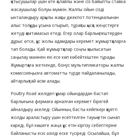
қатысушылар үшін өте қолайлы және сіз байыпты ставка
жасаушылар болуы мүмкін. Жалпы ойын сізді
ынталандыру арқылы жақсы джекпот потенциалынан
алыс толқуды ұсына отырып, тұрақты қысқа жеңістерге
жетуді қамтамасыз етеді. Егер олар барлық пештерден
дұрыс өтсе, құс жолы адамдары керемет жұмыртқаларға
тап болады. Қай жұмыртқалар соңғы қиылысатын
саңылау мәнінен екі есе көп көбейткіштен тұрады.
Жұмыртқаға жеткенде, бонус мультипликаторы жалпы
комиссияңызға автоматты түрде пайдаланылады,
айтарлықтай өсім алады.
Poultry Road желідегі құмар ойындардан бастап
барлығына фермаға арналған керемет бірегей
айналдыру әкеледі. Ойынның басты кейіпкері қауіпті
жолды араластыру үшін есептелген тауық етін сынап
көреді, бұл көшеге жаңа құс етін кіргізу себептеріне
байланысты ескі әзілді еске түсіреді. Осылайша, бұл