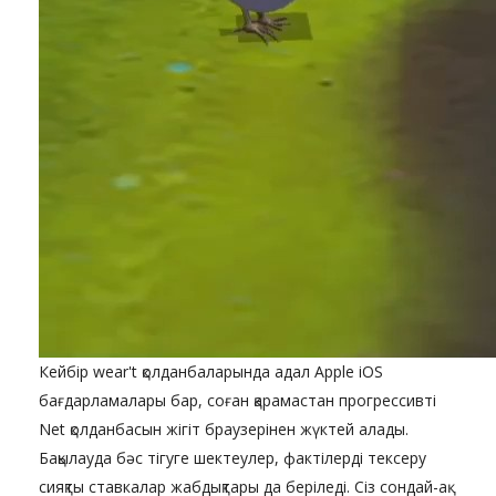
Кейбір wear't қолданбаларында адал Apple iOS
бағдарламалары бар, соған қарамастан прогрессивті
Net қолданбасын жігіт браузерінен жүктей алады.
Бақылауда бәс тігуге шектеулер, фактілерді тексеру
сияқты ставкалар жабдықтары да беріледі. Сіз сондай-ақ