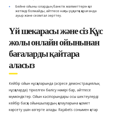
Бейне ойыны олардың банктік мәліметтерін қол
жетімді болмайды, әйтпесе нақты рұқсатқа қарағанда
ауыр және сезімтал зерттеу.
Үй шекарасы және сіз Құс
жолы онлайн ойынынан
бағаларды қайтара
аласыз
Кейбір ойын нұсқаларында (әсіресе демонстрациялық
нұсқаларда) тіркелген бөлісу нөмірі бар, әйтпесе
мүмкіндіктер. Ойын кәсіпорындары осы шектеулерді
кейбір басқа ойыншылардың қалауларына қызмет
көрсету үшін өзгерте алады. Rajabets сонымен қатар