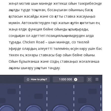
жеңіл мотив шын мәнінде жетекші ойын тәжірибесінде
ақылды түрде тоқылған, босаңсыған ойынның басқа
қоспасын жасайды және сіз қатты ставка жасауыңыз
мүмкін. Автокөліктерден гөрі жалын қаупін қамтитын ең
жаңа елдік функция бейне ойынды қызықтырады,
сондықтан ол әдеттегі позициялық өнімдерден алда
тұрады. Chicken Road – шын мәнінде, сіз тікелей
эфирде олардың әлеуетті төлемінің өсуін көру үшін бәс
тіккен ең жоғары ставкасы бар ойын бейне ойыны.
Ойын бұзылғанша және сіздің ставкаңыз жоғалғанша
ақшаны шығару уақытын таңдау.