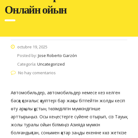
Онлайн ойын
octubre 19, 2025
Posted by:
Jose Roberto Garzón
Categoría:
Uncategorized
No hay comentarios
Автомобильдер, автомобильдер немесе кез келген
басқа қозғалыс қауіптері бар жақсы бітпейтін жолды кесіп
өту арқылы құстың төзімділігін мүмкіндігінше
арттырыңыз. Осы кеңестерге сүйене отырып, сіз Тауық
жолы туралы ойын біліміңіз Азияда мүмкін
болғандықтан, сонымен қатар заңды екеніне көз жеткізе