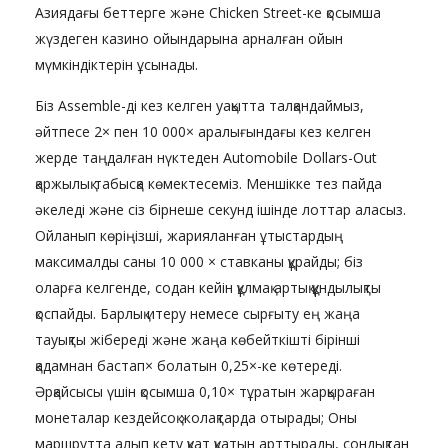
Азиядағы беттерге және Chicken Street-ке қосымша
жүздеген казино ойындарына арналған ойын
мүмкіндіктерін ұсынады.
Біз Assemble-ді кез келген уақытта талқандаймыз,
әйтпесе 2× пен 10 000× аралығындағы кез келген
жерде таңдалған нүктеден Automobile Dollars-Out
қаржылық табысқа көмектесеміз. Меншікке тез пайда
әкеледі және сіз бірнеше секунд ішінде лоттар аласыз.
Ойланып көріңізші, жарияланған ұтыстардың
максималды саны 10 000 × ставканы құрайды; біз
оларға келгенде, содан кейін құлмақ артық құндылықты
қоспайды. Барлық итеру немесе сырғыту ең жаңа
тауықты жібереді және жаңа көбейткішті бірінші
қадамнан бастап× болатын 0,25×-ке көтереді.
Әрқайсысы үшін қосымша 0,10× тұратын жарқыраған
монеталар кездейсоқ жолақтарда отырады; Оны
маршрутта алып кету қуат қуатын арттырады, сондықтан